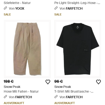
Stiefelette - Natur
Pe Light Straight-Leg-Hose -
Schwarz
Von
YOOX
Von
FARFETCH
SALE
SALE
198 €
96 €
Snow Peak
Snow Peak
Hose Mit Falten - Natur
T-Shirt Mit Brusttasche -
Schwarz
Von
FARFETCH
Von
FARFETCH
AUSVERKAUFT
AUSVERKAUFT