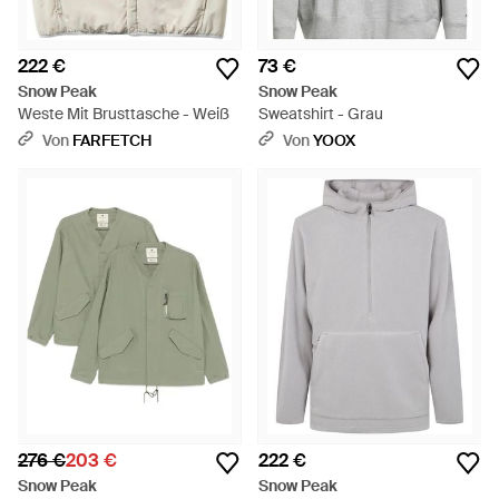
222 €
73 €
Snow Peak
Snow Peak
Weste Mit Brusttasche - Weiß
Sweatshirt - Grau
Von
FARFETCH
Von
YOOX
276 €
203 €
222 €
Snow Peak
Snow Peak