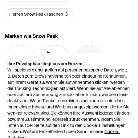
Herren Snow Peak Taschen
Marken wie Snow Peak
Ihre Privatsphäre liegt uns am Herzen
Ihre Privatsphäre liegt uns am Herzen
Wir speichern und greifen auf personenbezogene Daten, wie z.
Wir speichern und greifen auf personenbezogene Daten, wie z.
B. Daten zum Browsingverhalten oder eindeutige Kennungen,
B. Daten zum Browsingverhalten oder eindeutige Kennungen,
auf Ihrem Gerät zu. Wenn Sie auf Annehmen klicken, werden
auf Ihrem Gerät zu. Wenn Sie auf Annehmen klicken, werden
Gramicci
and wander
Montbell
die Tracking-Technologien aktiviert. Wenn Sie auf Alle ablehnen
die Tracking-Technologien aktiviert. Wenn Sie auf Alle ablehnen
oder auf Ihre Zustimmung zurückziehen klicken, werden diese
oder auf Ihre Zustimmung zurückziehen klicken, werden diese
deaktiviert. Wenn Tracker deaktiviert sind, kann es sein, dass
deaktiviert. Wenn Tracker deaktiviert sind, kann es sein, dass
Ihnen einige Inhalte und Werbung angezeigt werden, die für Sie
Ihnen einige Inhalte und Werbung angezeigt werden, die für Sie
weniger relevant sind. Sie können Ihre Auswahl jederzeit ändern
weniger relevant sind. Sie können Ihre Auswahl jederzeit ändern
bzw. Ihre Zustimmung jederzeit zurücknehmen, indem Sie
bzw. Ihre Zustimmung jederzeit zurücknehmen, indem Sie
unten auf der Seite auf den Link zu den Cookie-Einstellungen
unten auf der Seite auf den Link zu den Cookie-Einstellungen
Hiking Patrol
Klättermusen
Goldwin
klicken. Weitere Einzelheiten finden Sie in unserer
klicken. Weitere Einzelheiten finden Sie in unserer
Cookie-
Cookie-
Richtlinie
Richtlinie
.
.