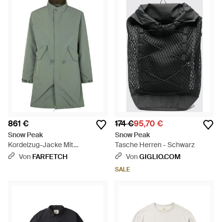
861 €
174 €
95,70 €
Snow Peak
Snow Peak
Kordelzug-Jacke Mit
Tasche Herren - Schwarz
Vordertaschen - Grün
Von
FARFETCH
Von
GIGLIO.COM
SALE