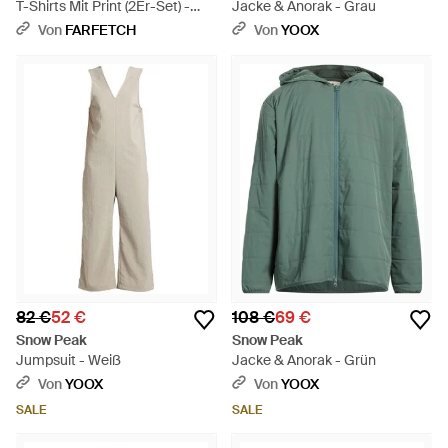
T-Shirts Mit Print (2Er-Set) -
Jacke & Anorak - Grau
Weiß
Von
FARFETCH
Von
YOOX
82 €
52 €
108 €
69 €
Snow Peak
Snow Peak
Jumpsuit - Weiß
Jacke & Anorak - Grün
Von
YOOX
Von
YOOX
SALE
SALE