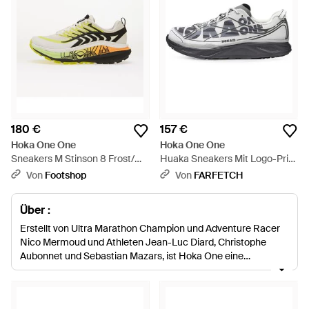
180 €
157 €
Hoka One One
Hoka One One
Sneakers M Stinson 8 Frost/
Huaka Sneakers Mit Logo-Print
Eur - Weiß
- Weiß
Von
Footshop
Von
FARFETCH
Über :
Erstellt von Ultra Marathon Champion und Adventure Racer
Nico Mermoud und Athleten Jean-Luc Diard, Christophe
Aubonnet und Sebastian Mazars, ist Hoka One eine
Laufschuhmarke auf der Mission, traditionelle Laufschuhe zu
revolutionieren.