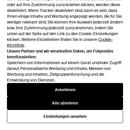
oder auf Ihre Zustimmung zurückziehen klicken, werden diese
oder auf Ihre Zustimmung zurückziehen klicken, werden diese
deaktiviert. Wenn Tracker deaktiviert sind, kann es sein, dass
deaktiviert. Wenn Tracker deaktiviert sind, kann es sein, dass
Ihnen einige Inhalte und Werbung angezeigt werden, die für Sie
Ihnen einige Inhalte und Werbung angezeigt werden, die für Sie
weniger relevant sind. Sie können Ihre Auswahl jederzeit ändern
weniger relevant sind. Sie können Ihre Auswahl jederzeit ändern
bzw. Ihre Zustimmung jederzeit zurücknehmen, indem Sie
bzw. Ihre Zustimmung jederzeit zurücknehmen, indem Sie
unten auf der Seite auf den Link zu den Cookie-Einstellungen
unten auf der Seite auf den Link zu den Cookie-Einstellungen
klicken. Weitere Einzelheiten finden Sie in unserer
klicken. Weitere Einzelheiten finden Sie in unserer
Cookie-
Cookie-
Richtlinie
Richtlinie
.
.
Unsere Partner und wir verarbeiten Daten, um Folgendes
Unsere Partner und wir verarbeiten Daten, um Folgendes
180 €
171,49 €
150 €
127,49 €
bereitzustellen:
bereitzustellen:
Hoka One One
Hoka One One
Speichern von Informationen auf einem Gerät und/oder Zugriff
Speichern von Informationen auf einem Gerät und/oder Zugriff
Sneakers W Bondi 9
Sneakers M Transport 2 Nettle
darauf. Personalisierte Werbung und Inhalte, Messen von
darauf. Personalisierte Werbung und Inhalte, Messen von
Glimmering/ Overcast Eur -
Leaf/ River Rock Eur - Grün
Werbung und Inhalten, Zielgruppenforschung und die
Werbung und Inhalten, Zielgruppenforschung und die
Von
Footshop
Von
Footshop
Blau
Entwicklung von Diensten.
Entwicklung von Diensten.
SALE
SALE
Annehmen
Annehmen
Alle ablehnen
Alle ablehnen
Einstellungen ansehen
Einstellungen ansehen