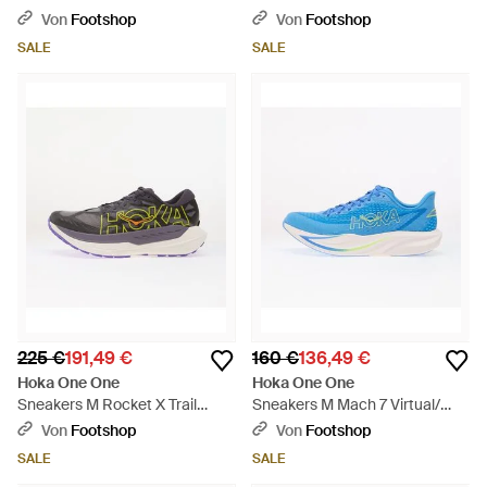
Schwarz
Orbit/ Satellite Eur - Schwarz
Von
Footshop
Von
Footshop
SALE
SALE
225 €
191,49 €
160 €
136,49 €
Hoka One One
Hoka One One
Sneakers M Rocket X Trail
Sneakers M Mach 7 Virtual/
Squid Ink/ Neon Nebula Eur -
Soft Cobalt Eur - Blau
Von
Footshop
Von
Footshop
Mehrfarbig
SALE
SALE