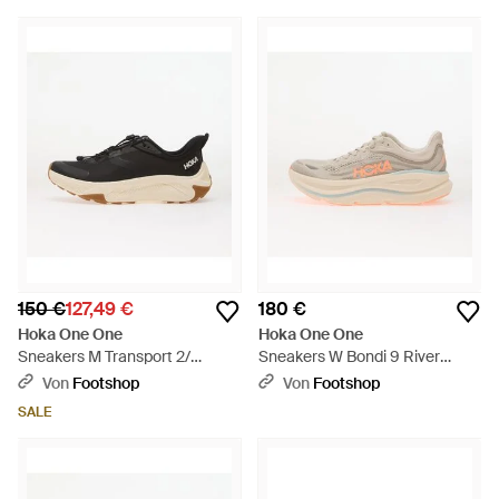
150 €
127,49 €
180 €
Hoka One One
Hoka One One
Sneakers M Transport 2/
Sneakers W Bondi 9 River
Alabaster Eur - Schwarz
Rock/ Mineral Ore Eur - Weiß
Von
Footshop
Von
Footshop
SALE