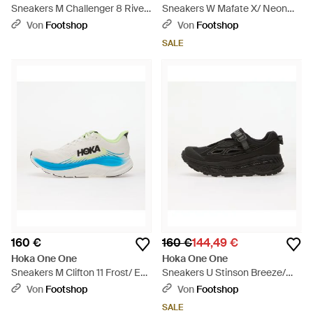
Sneakers M Challenger 8 River
Sneakers W Mafate X/ Neon
Rock/ Cast Iron Eur -
Dragonfruit Eur - Mehrfarbig
Von
Footshop
Von
Footshop
Mehrfarbig
SALE
160 €
160 €
144,49 €
Hoka One One
Hoka One One
Sneakers M Clifton 11 Frost/ Eur
Sneakers U Stinson Breeze/
- Blau
Carbon Eur - Schwarz
Von
Footshop
Von
Footshop
SALE