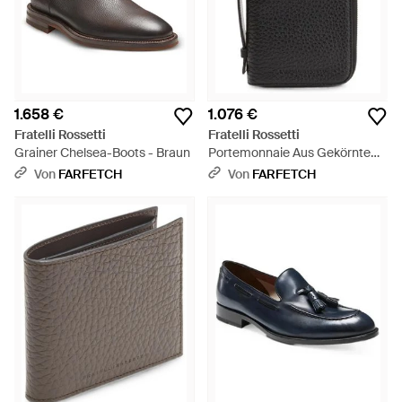
1.658 €
1.076 €
Fratelli Rossetti
Fratelli Rossetti
Grainer Chelsea-Boots - Braun
Portemonnaie Aus Gekörntem
Leder - Schwarz
Von
FARFETCH
Von
FARFETCH