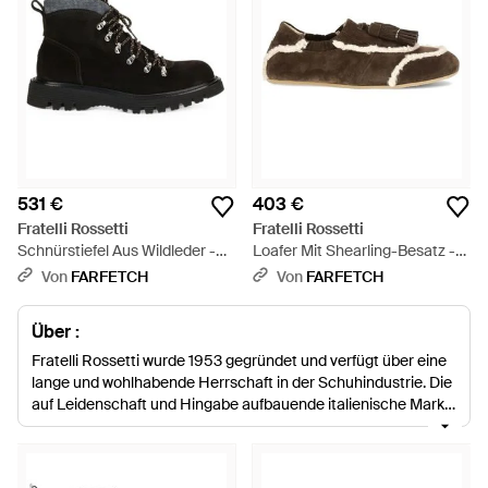
531 €
403 €
Fratelli Rossetti
Fratelli Rossetti
Schnürstiefel Aus Wildleder -
Loafer Mit Shearling-Besatz -
Schwarz
Braun
Von
FARFETCH
Von
FARFETCH
Über :
Fratelli Rossetti wurde 1953 gegründet und verfügt über eine
lange und wohlhabende Herrschaft in der Schuhindustrie. Die
auf Leidenschaft und Hingabe aufbauende italienische Marke
ist ein Synonym für Qualität, Stil und Handwerkskunst „Made
in Italy“. Sowohl traditionell als auch innovativ zugleich bietet
jede Kollektion Premiumstücke für alle. Heute sind die neuen