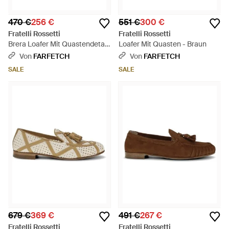
470 €
256 €
551 €
300 €
Fratelli Rossetti
Fratelli Rossetti
Brera Loafer Mit Quastendetail
Loafer Mit Quasten - Braun
- Natur
Von
FARFETCH
Von
FARFETCH
SALE
SALE
679 €
369 €
491 €
267 €
Fratelli Rossetti
Fratelli Rossetti