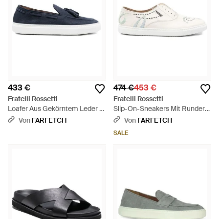
433 €
474 €
453 €
Fratelli Rossetti
Fratelli Rossetti
Loafer Aus Gekörntem Leder -
Slip-On-Sneakers Mit Runder
Blau
Kappe - Weiß
Von
FARFETCH
Von
FARFETCH
SALE