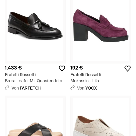
1.433 €
192 €
Fratelli Rossetti
Fratelli Rossetti
Brera Loafer Mit Quastendetail
Mokassin - Lila
- Schwarz
Von
FARFETCH
Von
YOOX