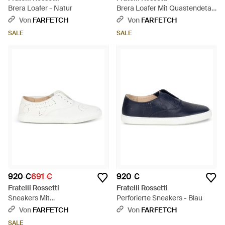
Brera Loafer - Natur
Brera Loafer Mit Quastendetail
- Braun
Von
FARFETCH
Von
FARFETCH
SALE
SALE
920 €
691 €
920 €
Fratelli Rossetti
Fratelli Rossetti
Sneakers Mit
Perforierte Sneakers - Blau
Budapestermuster - Weiß
Von
FARFETCH
Von
FARFETCH
SALE