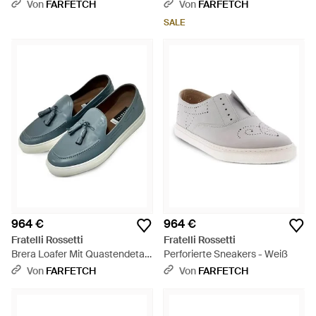
- Schwarz
Budapestermuster - Weiß
Von
FARFETCH
Von
FARFETCH
SALE
964 €
964 €
Fratelli Rossetti
Fratelli Rossetti
Brera Loafer Mit Quastendetail
Perforierte Sneakers - Weiß
- Blau
Von
FARFETCH
Von
FARFETCH