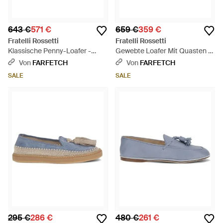
643 €
571 €
659 €
359 €
Fratelli Rossetti
Fratelli Rossetti
Klassische Penny-Loafer -
Gewebte Loafer Mit Quasten -
Braun
Weiß
Von
FARFETCH
Von
FARFETCH
SALE
SALE
295 €
286 €
480 €
261 €