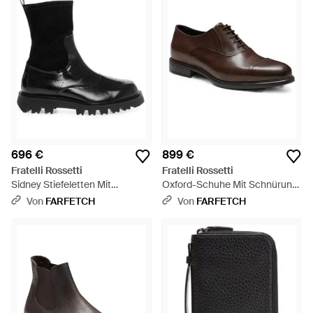
Saisonauswahlen von Fratelli Rossetti Schuhe wahre
Kunstwerke. Vom Design bis zur Fertigung wird jede begehrte
Silhouette fachmännisch aus Werkstätten außerhalb von
Mailand gefertigt. Luxuriöse Stoffe, bequeme Formen und
luxuriöse Details sind Eckpfeiler des Labels. Stöbern und
shoppen Sie die gesamte Palette der
Damenschuhe Fratelli
Rossetti
und
Herrenschuhe
.
696 €
899 €
Fratelli Rossetti
Fratelli Rossetti
Sidney Stiefeletten Mit
Oxford-Schuhe Mit Schnürung
Budapestermuster - Schwarz
- Braun
Von
FARFETCH
Von
FARFETCH