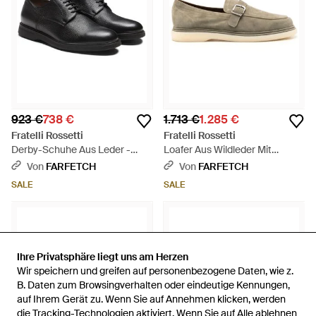
923 €
738 €
1.713 €
1.285 €
Fratelli Rossetti
Fratelli Rossetti
Derby-Schuhe Aus Leder -
Loafer Aus Wildleder Mit
Schwarz
Schnalle - Grau
Von
FARFETCH
Von
FARFETCH
SALE
SALE
Ihre Privatsphäre liegt uns am Herzen
Ihre Privatsphäre liegt uns am Herzen
Wir speichern und greifen auf personenbezogene Daten, wie z.
Wir speichern und greifen auf personenbezogene Daten, wie z.
B. Daten zum Browsingverhalten oder eindeutige Kennungen,
B. Daten zum Browsingverhalten oder eindeutige Kennungen,
auf Ihrem Gerät zu. Wenn Sie auf Annehmen klicken, werden
auf Ihrem Gerät zu. Wenn Sie auf Annehmen klicken, werden
die Tracking-Technologien aktiviert. Wenn Sie auf Alle ablehnen
die Tracking-Technologien aktiviert. Wenn Sie auf Alle ablehnen