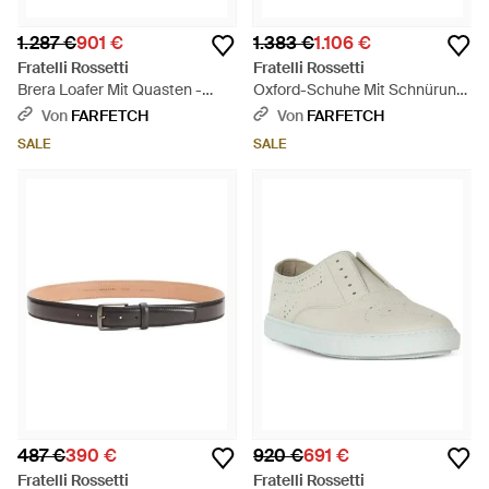
1.287 €
901 €
1.383 €
1.106 €
Fratelli Rossetti
Fratelli Rossetti
Brera Loafer Mit Quasten -
Oxford-Schuhe Mit Schnürung
Schwarz
- Braun
Von
FARFETCH
Von
FARFETCH
SALE
SALE
487 €
390 €
920 €
691 €
Fratelli Rossetti
Fratelli Rossetti