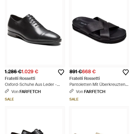
1.286 €
1.029 €
891 €
668 €
Fratelli Rossetti
Fratelli Rossetti
Oxford-Schuhe Aus Leder -
Pantoletten Mit Überkreuzten
Schwarz
Riemen - Schwarz
Von
FARFETCH
Von
FARFETCH
SALE
SALE