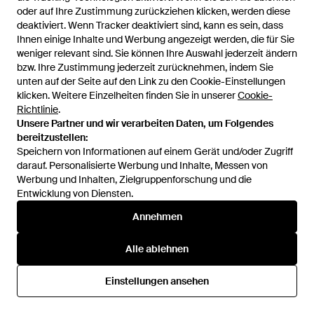
oder auf Ihre Zustimmung zurückziehen klicken, werden diese
oder auf Ihre Zustimmung zurückziehen klicken, werden diese
deaktiviert. Wenn Tracker deaktiviert sind, kann es sein, dass
deaktiviert. Wenn Tracker deaktiviert sind, kann es sein, dass
Ihnen einige Inhalte und Werbung angezeigt werden, die für Sie
Ihnen einige Inhalte und Werbung angezeigt werden, die für Sie
weniger relevant sind. Sie können Ihre Auswahl jederzeit ändern
weniger relevant sind. Sie können Ihre Auswahl jederzeit ändern
bzw. Ihre Zustimmung jederzeit zurücknehmen, indem Sie
bzw. Ihre Zustimmung jederzeit zurücknehmen, indem Sie
575 €
491 €
507 €
432 €
unten auf der Seite auf den Link zu den Cookie-Einstellungen
unten auf der Seite auf den Link zu den Cookie-Einstellungen
Fratelli Rossetti
Fratelli Rossetti
klicken. Weitere Einzelheiten finden Sie in unserer
klicken. Weitere Einzelheiten finden Sie in unserer
Cookie-
Cookie-
Loafer Mit Quasten - Braun
Penny-Loafer Aus Leder -
Richtlinie
Richtlinie
.
.
Braun
Von
FARFETCH
Von
FARFETCH
Unsere Partner und wir verarbeiten Daten, um Folgendes
Unsere Partner und wir verarbeiten Daten, um Folgendes
SALE
SALE
bereitzustellen:
bereitzustellen:
Speichern von Informationen auf einem Gerät und/oder Zugriff
Speichern von Informationen auf einem Gerät und/oder Zugriff
darauf. Personalisierte Werbung und Inhalte, Messen von
darauf. Personalisierte Werbung und Inhalte, Messen von
Werbung und Inhalten, Zielgruppenforschung und die
Werbung und Inhalten, Zielgruppenforschung und die
Entwicklung von Diensten.
Entwicklung von Diensten.
Annehmen
Annehmen
Alle ablehnen
Alle ablehnen
Einstellungen ansehen
Einstellungen ansehen