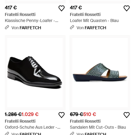
417 €
417 €
Fratelli Rossetti
Fratelli Rossetti
Klassische Penny-Loafer -
Loafer Mit Quasten - Blau
Braun
Von
FARFETCH
Von
FARFETCH
1.286 €
1.029 €
679 €
510 €
Fratelli Rossetti
Fratelli Rossetti
Oxford-Schuhe Aus Leder -
Sandalen Mit Cut-Outs - Blau
Schwarz
Von
FARFETCH
Von
FARFETCH