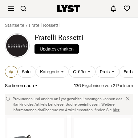
Startseite
Fratelli Rossetti
Fratelli Rossetti
Updates erhalten
Sale
Kategorie
Größe
Preis
Farbe
Sortieren nach
136
Ergebnisse
von
2
Partnern
Provisionen und andere an Lyst gezahlte Leistungen können das
Ranking des Artikels bei dieser Suche beeinflussen. Weitere
Informationen darüber, wie wir Artikel einstufen, finden Sie
hier
.