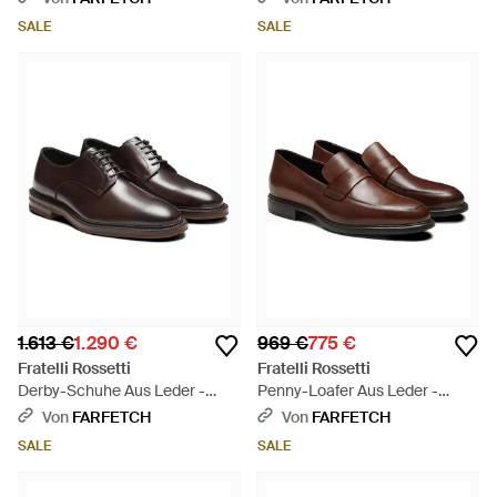
SALE
SALE
1.613 €
1.290 €
969 €
775 €
Fratelli Rossetti
Fratelli Rossetti
Derby-Schuhe Aus Leder -
Penny-Loafer Aus Leder -
Braun
Braun
Von
FARFETCH
Von
FARFETCH
SALE
SALE