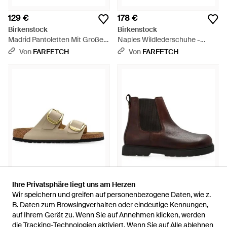
129 €
178 €
Birkenstock
Birkenstock
Madrid Pantoletten Mit Großer
Naples Wildlederschuhe -
Schnalle - Weiß
Braun
Von
FARFETCH
Von
FARFETCH
Ihre Privatsphäre liegt uns am Herzen
Ihre Privatsphäre liegt uns am Herzen
Wir speichern und greifen auf personenbezogene Daten, wie z.
Wir speichern und greifen auf personenbezogene Daten, wie z.
138 €
221 €
B. Daten zum Browsingverhalten oder eindeutige Kennungen,
B. Daten zum Browsingverhalten oder eindeutige Kennungen,
Birkenstock
Birkenstock
auf Ihrem Gerät zu. Wenn Sie auf Annehmen klicken, werden
auf Ihrem Gerät zu. Wenn Sie auf Annehmen klicken, werden
Arizona Big Buckle Pantoletten
Highwood Stiefeletten - Braun
die Tracking-Technologien aktiviert. Wenn Sie auf Alle ablehnen
die Tracking-Technologien aktiviert. Wenn Sie auf Alle ablehnen