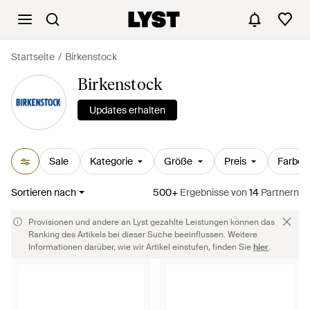
Startseite
Birkenstock
Birkenstock
Updates erhalten
Sale
Kategorie
Größe
Preis
Farbe
Sortieren nach
500+
Ergebnisse
von
14
Partnern
Provisionen und andere an Lyst gezahlte Leistungen können das
Ranking des Artikels bei dieser Suche beeinflussen. Weitere
Informationen darüber, wie wir Artikel einstufen, finden Sie
hier
.