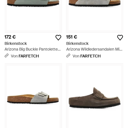
172 €
151 €
Birkenstock
Birkenstock
Arizona Big Buckle Pantoletten
Arizona Wildledersandalen Mit
- Grün
Schnalle - Weiß
Von
FARFETCH
Von
FARFETCH