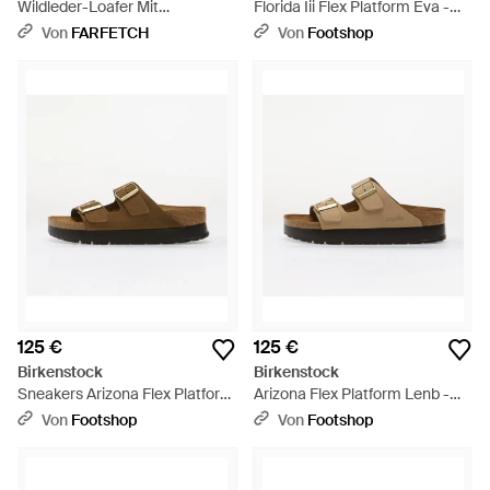
Wildleder-Loafer Mit
Florida Iii Flex Platform Eva -
Schnürung - Schwarz
Pink
Von
FARFETCH
Von
Footshop
125 €
125 €
Birkenstock
Birkenstock
Sneakers Arizona Flex Platform
Arizona Flex Platform Lenb -
Lenb Eur - Braun
Braun
Von
Footshop
Von
Footshop