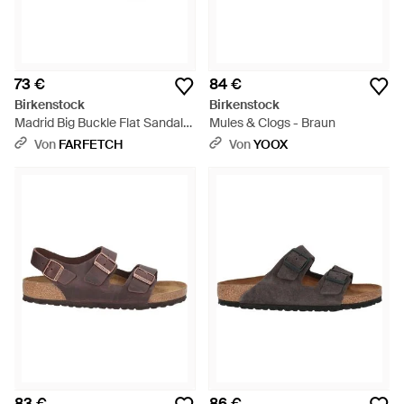
73 €
84 €
Birkenstock
Birkenstock
Madrid Big Buckle Flat Sandals
Mules & Clogs - Braun
- Lila
Von
FARFETCH
Von
YOOX
83 €
86 €