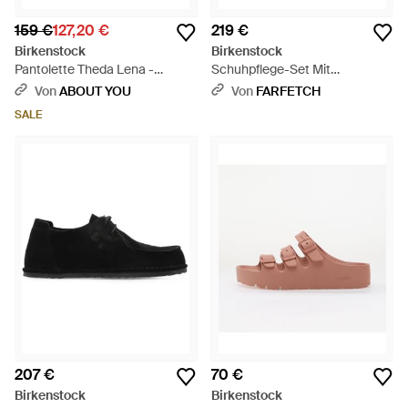
159 €
127,20 €
219 €
Birkenstock
Birkenstock
Pantolette Theda Lena -
Schuhpflege-Set Mit
Schwarz
Schnallenriemen - Schwarz
Von
ABOUT YOU
Von
FARFETCH
SALE
207 €
70 €
Birkenstock
Birkenstock