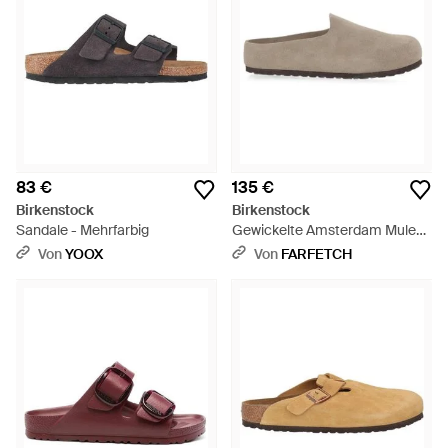
83 €
135 €
Birkenstock
Birkenstock
Sandale - Mehrfarbig
Gewickelte Amsterdam Mules -
Grau
Von
YOOX
Von
FARFETCH