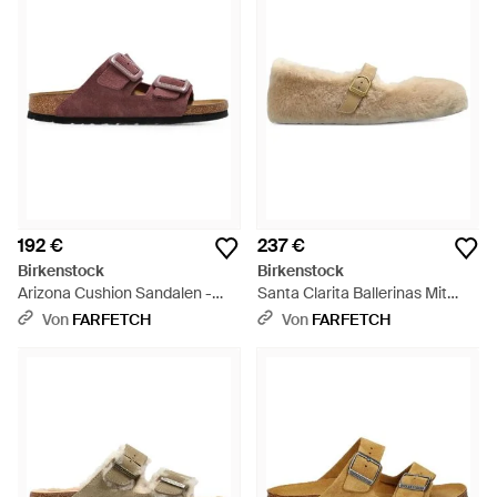
192 €
237 €
Birkenstock
Birkenstock
Arizona Cushion Sandalen -
Santa Clarita Ballerinas Mit
Braun
Shearling-Finish - Weiß
Von
FARFETCH
Von
FARFETCH