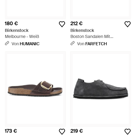
180 €
212 €
Birkenstock
Birkenstock
Melbourne - Weiß
Boston Sandalen Mit
Schnallenverschluss - Braun
Von
HUMANIC
Von
FARFETCH
173 €
219 €