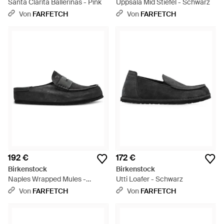
Santa Clarita Ballerinas - Pink
Uppsala Mid Stiefel - Schwarz
Von
FARFETCH
Von
FARFETCH
192 €
172 €
Birkenstock
Birkenstock
Naples Wrapped Mules -
Utti Loafer - Schwarz
Schwarz
Von
FARFETCH
Von
FARFETCH