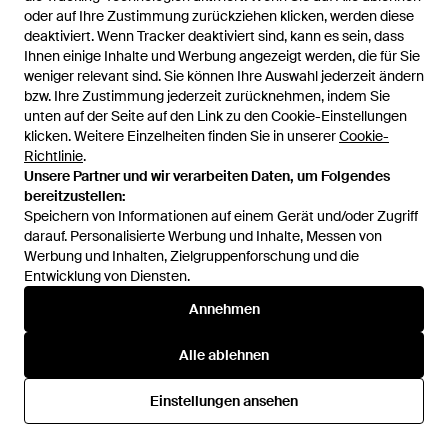
- Weiß
Von
FARFETCH
Von
FARFETCH
oder auf Ihre Zustimmung zurückziehen klicken, werden diese
oder auf Ihre Zustimmung zurückziehen klicken, werden diese
deaktiviert. Wenn Tracker deaktiviert sind, kann es sein, dass
deaktiviert. Wenn Tracker deaktiviert sind, kann es sein, dass
Ihnen einige Inhalte und Werbung angezeigt werden, die für Sie
Ihnen einige Inhalte und Werbung angezeigt werden, die für Sie
weniger relevant sind. Sie können Ihre Auswahl jederzeit ändern
weniger relevant sind. Sie können Ihre Auswahl jederzeit ändern
bzw. Ihre Zustimmung jederzeit zurücknehmen, indem Sie
bzw. Ihre Zustimmung jederzeit zurücknehmen, indem Sie
unten auf der Seite auf den Link zu den Cookie-Einstellungen
unten auf der Seite auf den Link zu den Cookie-Einstellungen
klicken. Weitere Einzelheiten finden Sie in unserer
klicken. Weitere Einzelheiten finden Sie in unserer
Cookie-
Cookie-
Richtlinie
Richtlinie
.
.
Unsere Partner und wir verarbeiten Daten, um Folgendes
Unsere Partner und wir verarbeiten Daten, um Folgendes
bereitzustellen:
bereitzustellen:
Speichern von Informationen auf einem Gerät und/oder Zugriff
Speichern von Informationen auf einem Gerät und/oder Zugriff
darauf. Personalisierte Werbung und Inhalte, Messen von
darauf. Personalisierte Werbung und Inhalte, Messen von
Werbung und Inhalten, Zielgruppenforschung und die
Werbung und Inhalten, Zielgruppenforschung und die
Entwicklung von Diensten.
Entwicklung von Diensten.
167 €
178 €
Annehmen
Annehmen
Birkenstock
Birkenstock
Boston Clogs Mit Schnalle -
Naples Lederschuhe Mit
Alle ablehnen
Alle ablehnen
Weiß
Ziernähten - Schwarz
Von
FARFETCH
Von
FARFETCH
Einstellungen ansehen
Einstellungen ansehen