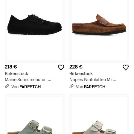
218 €
228 €
Birkenstock
Birkenstock
Maine Schnürschuhe -
Naples Pantoletten Mit
Schwarz
Ziernähten - Braun
Von
FARFETCH
Von
FARFETCH