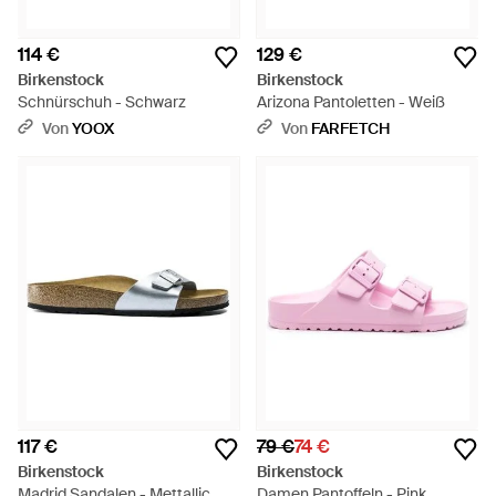
114 €
129 €
Birkenstock
Birkenstock
Schnürschuh - Schwarz
Arizona Pantoletten - Weiß
Von
YOOX
Von
FARFETCH
117 €
79 €
74 €
Birkenstock
Birkenstock
Madrid Sandalen - Mettallic
Damen Pantoffeln - Pink