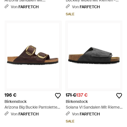
Arizona Sandalen Mit
Buckley Mules Mit Riemen -
Schlangeneffekt - Weiß
Braun
Von
FARFETCH
Von
FARFETCH
SALE
196 €
171 €
137 €
Birkenstock
Birkenstock
Arizona Big Buckle Pantoletten
Solana Vl Sandalen Mit Riemen
- Braun
- Schwarz
Von
FARFETCH
Von
FARFETCH
SALE