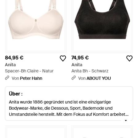
84,95 €
74,95 €
Anita
Anita
Spacer-Bh Claire - Natur
Anita Bh - Schwarz
Von
Peter Hahn
Von
ABOUT YOU
Über :
Anita wurde 1886 gegründet und ist eine einzigartige
Bodywear-Marke, die Dessous, Sport, Bademode und
Umstandsteile herstellt. Mit dem Fokus auf Komfort arbeitet
das Anita Designteam ständig daran, jedes Produkt zu
verbessern, neue Materialien zu beschaffen und die perfekte
Passform zu bieten.