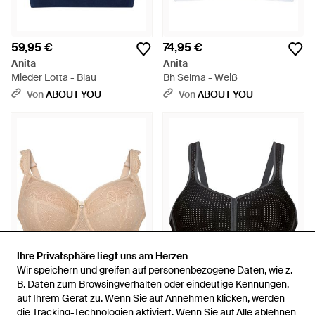
59,95 €
74,95 €
Anita
Anita
Mieder Lotta - Blau
Bh Selma - Weiß
Von
ABOUT YOU
Von
ABOUT YOU
Ihre Privatsphäre liegt uns am Herzen
Ihre Privatsphäre liegt uns am Herzen
Wir speichern und greifen auf personenbezogene Daten, wie z.
Wir speichern und greifen auf personenbezogene Daten, wie z.
B. Daten zum Browsingverhalten oder eindeutige Kennungen,
B. Daten zum Browsingverhalten oder eindeutige Kennungen,
84,95 €
54,95 €
auf Ihrem Gerät zu. Wenn Sie auf Annehmen klicken, werden
auf Ihrem Gerät zu. Wenn Sie auf Annehmen klicken, werden
Anita
die Tracking-Technologien aktiviert. Wenn Sie auf Alle ablehnen
die Tracking-Technologien aktiviert. Wenn Sie auf Alle ablehnen
Anita