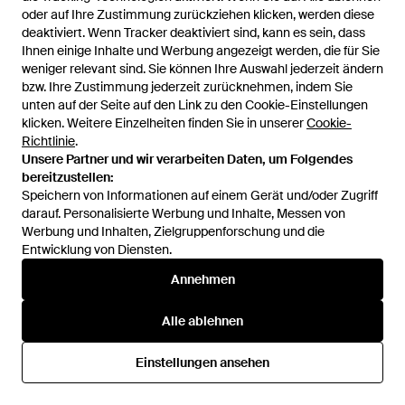
Bh Selma - Natur
oder auf Ihre Zustimmung zurückziehen klicken, werden diese
oder auf Ihre Zustimmung zurückziehen klicken, werden diese
Bh Performance - Schwarz
deaktiviert. Wenn Tracker deaktiviert sind, kann es sein, dass
deaktiviert. Wenn Tracker deaktiviert sind, kann es sein, dass
Von
ABOUT YOU
Von
ABOUT YOU
Ihnen einige Inhalte und Werbung angezeigt werden, die für Sie
Ihnen einige Inhalte und Werbung angezeigt werden, die für Sie
weniger relevant sind. Sie können Ihre Auswahl jederzeit ändern
weniger relevant sind. Sie können Ihre Auswahl jederzeit ändern
bzw. Ihre Zustimmung jederzeit zurücknehmen, indem Sie
bzw. Ihre Zustimmung jederzeit zurücknehmen, indem Sie
unten auf der Seite auf den Link zu den Cookie-Einstellungen
unten auf der Seite auf den Link zu den Cookie-Einstellungen
klicken. Weitere Einzelheiten finden Sie in unserer
klicken. Weitere Einzelheiten finden Sie in unserer
Cookie-
Cookie-
Richtlinie
Richtlinie
.
.
Unsere Partner und wir verarbeiten Daten, um Folgendes
Unsere Partner und wir verarbeiten Daten, um Folgendes
bereitzustellen:
bereitzustellen:
Speichern von Informationen auf einem Gerät und/oder Zugriff
Speichern von Informationen auf einem Gerät und/oder Zugriff
darauf. Personalisierte Werbung und Inhalte, Messen von
darauf. Personalisierte Werbung und Inhalte, Messen von
Werbung und Inhalten, Zielgruppenforschung und die
Werbung und Inhalten, Zielgruppenforschung und die
Entwicklung von Diensten.
Entwicklung von Diensten.
Annehmen
Annehmen
99,50 €
156,50 €
Anita
Anita
Alle ablehnen
Alle ablehnen
Bh Performance - Natur
Bh Selma - Schwarz
Von
ABOUT YOU
Von
ABOUT YOU
Einstellungen ansehen
Einstellungen ansehen