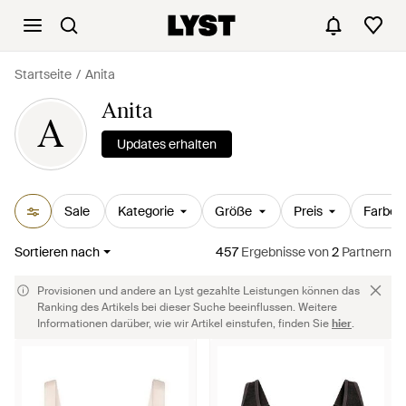
Startseite
Anita
Anita
A
Updates erhalten
Sale
Kategorie
Größe
Preis
Farbe
Sortieren nach
457
Ergebnisse
von
2
Partnern
Provisionen und andere an Lyst gezahlte Leistungen können das
Ranking des Artikels bei dieser Suche beeinflussen. Weitere
Informationen darüber, wie wir Artikel einstufen, finden Sie
hier
.