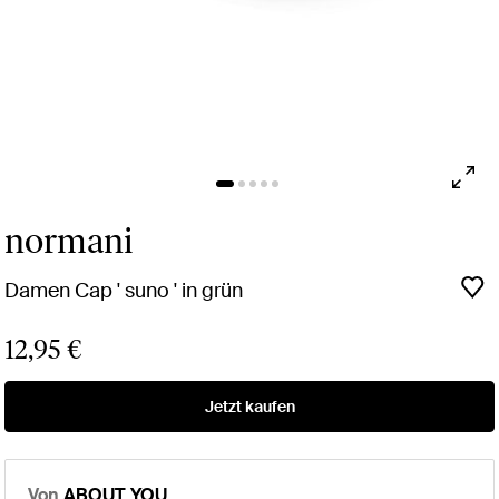
normani
Damen Cap ' suno ' in grün
12,95 €
Jetzt kaufen
Von
ABOUT YOU