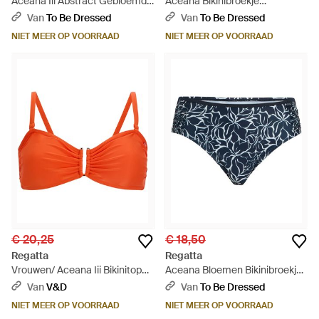
Aceana Iii Abstract Gebloemd
Aceana Bikinibroekje
Tankinitopje Zwart) - Zwart
(Mandarijn Tango) - Oranje
Van
To Be Dressed
Van
To Be Dressed
NIET MEER OP VOORRAAD
NIET MEER OP VOORRAAD
€ 20,25
€ 18,50
Regatta
Regatta
Vrouwen/ Aceana Iii Bikinitop
Aceana Bloemen Bikinibroekje
(Mandarijn Tango) - Oranje
(Marine) - Blauw
Van
V&D
Van
To Be Dressed
NIET MEER OP VOORRAAD
NIET MEER OP VOORRAAD