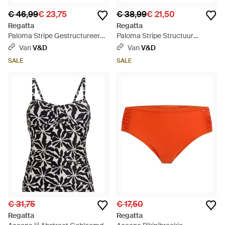
€ 46,99
€ 23,75
€ 38,99
€ 21,50
Regatta
Regatta
Paloma Stripe Gestructureerde
Paloma Stripe Structuur
Bikinitop (marine / Wit) - Blauw
Bikinibroekje - Blauw
Van
V&D
Van
V&D
SALE
SALE
€ 31,75
€ 17,50
Regatta
Regatta