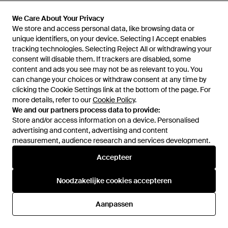
€ 15,50
€ 17,50
We Care About Your Privacy
We Care About Your Privacy
Regatta
Regatta
We store and access personal data, like browsing data or
We store and access personal data, like browsing data or
Aceana Polka Dot Bikinibroekje
Flavia Streep Bikinitop (marine /
unique identifiers, on your device. Selecting I Accept enables
unique identifiers, on your device. Selecting I Accept enables
(zwart/wit)
Wit) - Blauw
Van
V&D
Van
V&D
tracking technologies. Selecting Reject All or withdrawing your
tracking technologies. Selecting Reject All or withdrawing your
NIET MEER OP VOORRAAD
NIET MEER OP VOORRAAD
consent will disable them. If trackers are disabled, some
consent will disable them. If trackers are disabled, some
content and ads you see may not be as relevant to you. You
content and ads you see may not be as relevant to you. You
can change your choices or withdraw consent at any time by
can change your choices or withdraw consent at any time by
clicking the Cookie Settings link at the bottom of the page. For
clicking the Cookie Settings link at the bottom of the page. For
more details, refer to our
more details, refer to our
Cookie Policy
Cookie Policy
.
.
We and our partners process data to provide:
We and our partners process data to provide:
Store and/or access information on a device. Personalised
Store and/or access information on a device. Personalised
advertising and content, advertising and content
advertising and content, advertising and content
measurement, audience research and services development.
measurement, audience research and services development.
Accepteer
Accepteer
Noodzakelijke cookies accepteren
Noodzakelijke cookies accepteren
€ 13,50
€ 16
Aanpassen
Aanpassen
Regatta
Regatta
Flavia Effen Bikinibroekje
Paloma Bikinibroekje Met