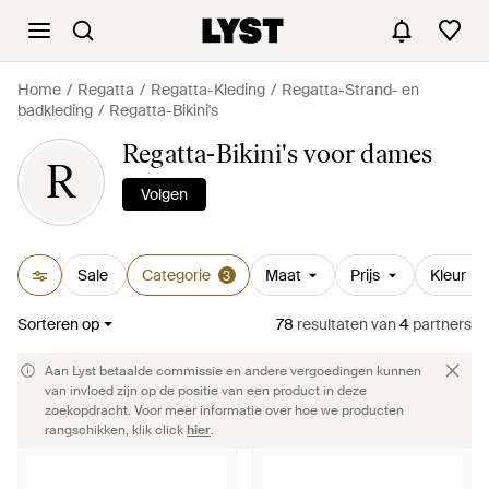
Home
Regatta
Regatta-Kleding
Regatta-Strand- en
badkleding
Regatta-Bikini's
Regatta-Bikini's voor dames
R
Volgen
Sale
Categorie
Maat
Prijs
Kleur
3
Sorteren op
78
resultaten
van
4
partners
Aan Lyst betaalde commissie en andere vergoedingen kunnen
van invloed zijn op de positie van een product in deze
zoekopdracht. Voor meer informatie over hoe we producten
rangschikken, klik click
hier
.