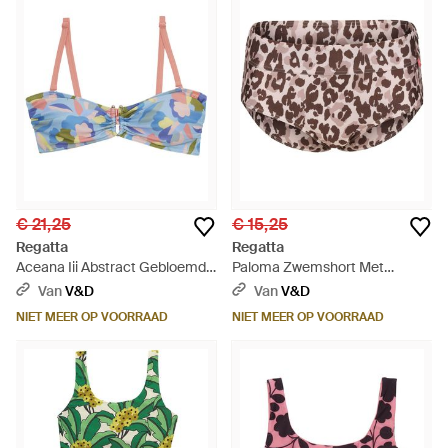
€ 21,25
€ 15,25
Regatta
Regatta
Aceana Iii Abstract Gebloemd
Paloma Zwemshort Met
Bikinitopje (blauw/roze)
Luipaardprint (bruin/beige) -
Van
V&D
Van
V&D
Roze
NIET MEER OP VOORRAAD
NIET MEER OP VOORRAAD