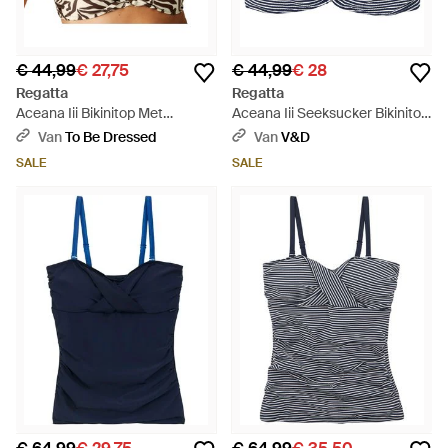
€ 44,99
€ 27,75
€ 44,99
€ 28
Regatta
Regatta
Aceana Iii Bikinitop Met
Aceana Iii Seeksucker Bikinitop
Zebraprint (tonaal Grijs) - Zwart
- Blauw
Van
To Be Dressed
Van
V&D
SALE
SALE