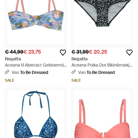
€ 44,99
€ 23,75
€ 31,99
€ 20,25
Regatta
Regatta
Aceana Iii Abstract Gebloemd
Aceana Polka Dot Bikinibroekje
Bikinitopje (blauw)
(zwart/wit)
Van
To Be Dressed
Van
To Be Dressed
SALE
SALE