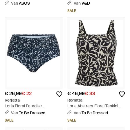
Blauw
Van
ASOS
Van
V&D
SALE
€ 26,99
€ 22
€ 46,99
€ 33
Regatta
Regatta
Loria Floral Paradise
Loria Abstract Floral Tankini
Bikinibroekje (Marine) - Blauw
Top /Wit) - Zwart
Van
To Be Dressed
Van
To Be Dressed
SALE
SALE