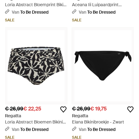
Loria Abstract Bloemprint Bikini
Aceana Iii Luipaardprint
Top - Zwart
Bikinitop (Veelkleurig) - Bruin
Van
To Be Dressed
Van
To Be Dressed
SALE
SALE
€ 26,99
€ 22,25
€ 26,99
€ 19,75
Regatta
Regatta
Loria Abstract Bloemen Bikini
Elana Bikinibroekje - Zwart
Onderdeel - Zwart
Van
To Be Dressed
Van
To Be Dressed
SALE
SALE