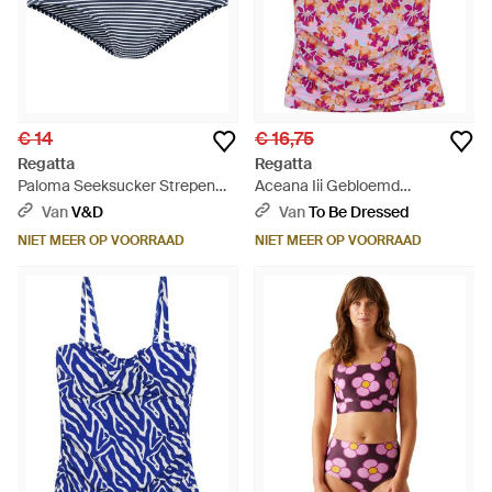
€ 14
€ 16,75
Regatta
Regatta
Paloma Seeksucker Strepen
Aceana Iii Gebloemd
Zwembroek (Marine, Wit) -
Zomertanktopje - Roze
Van
V&D
Van
To Be Dressed
Blauw
NIET MEER OP VOORRAAD
NIET MEER OP VOORRAAD