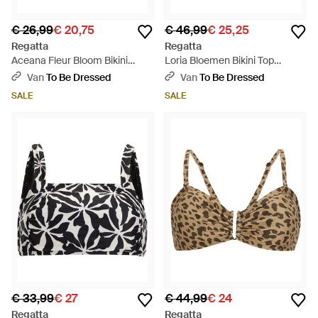
€ 26,99
€ 20,75
€ 46,99
€ 25,25
Regatta
Regatta
Aceana Fleur Bloom Bikini
Loria Bloemen Bikini Top
Shorts - Blauw
(Marineblauw)
Van
To Be Dressed
Van
To Be Dressed
SALE
SALE
€ 33,99
€ 27
€ 44,99
€ 24
Regatta
Regatta