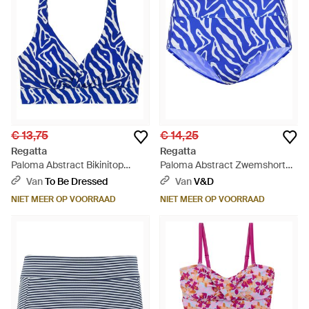
€ 13,75
€ 14,25
Regatta
Regatta
Paloma Abstract Bikinitop
Paloma Abstract Zwemshort
(Helderste) - Blauw
(Helderste) - Blauw
Van
To Be Dressed
Van
V&D
NIET MEER OP VOORRAAD
NIET MEER OP VOORRAAD