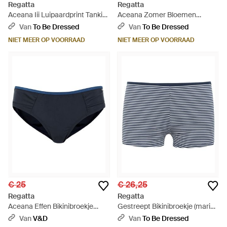
Regatta
Regatta
Aceana Iii Luipaardprint Tankini
Aceana Zomer Bloemen
Top (natuurlijk) - Zwart
Bikinishort (roze/geel)
Van
To Be Dressed
Van
To Be Dressed
NIET MEER OP VOORRAAD
NIET MEER OP VOORRAAD
€ 25
€ 26,25
Regatta
Regatta
Aceana Effen Bikinibroekje
Gestreept Bikinibroekje (marine
(marineblauw/helderblauw)
/ Wit) - Blauw
Van
V&D
Van
To Be Dressed