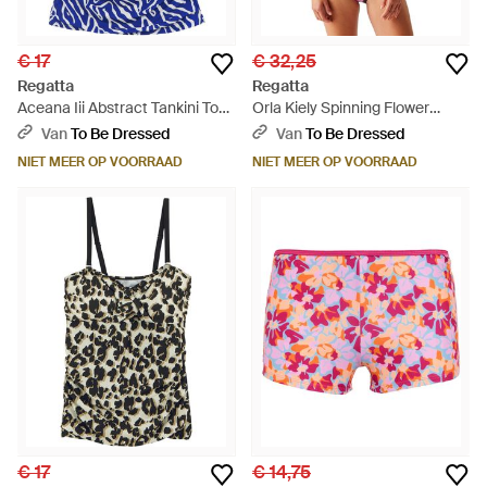
€ 17
€ 32,25
Regatta
Regatta
Aceana Iii Abstract Tankini Top
Orla Kiely Spinning Flower
(helderste Blauw) - Blauw
Omkeerbaar Bikini Set (morello)
Van
To Be Dressed
Van
To Be Dressed
- Rood
NIET MEER OP VOORRAAD
NIET MEER OP VOORRAAD
€ 17
€ 14,75