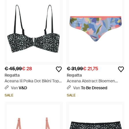
€ 45,99
€ 28
€ 31,99
€ 21,75
Regatta
Regatta
Aceana Iii Polka Dot Bikini Top
Aceana Abstract Bloemen
(zwart/wit) - Bruin
Bikinibroekje (blauw)
Van
V&D
Van
To Be Dressed
SALE
SALE