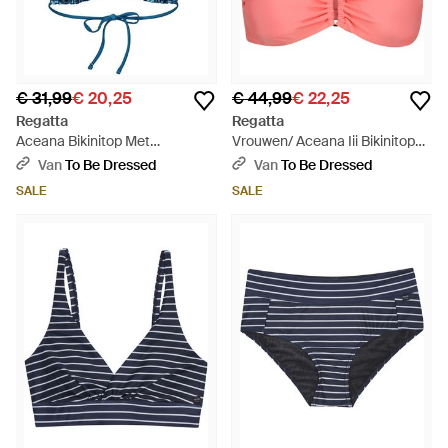
€ 31,99
€ 20,25
€ 44,99
€ 22,25
Regatta
Regatta
Aceana Bikinitop Met
Vrouwen/ Aceana Iii Bikinitop
Dierenprint (hemels) - Blauw
(Schelp) - Roze
Van
To Be Dressed
Van
To Be Dressed
SALE
SALE