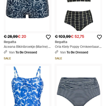
€ 26,99
€ 20
€ 103,99
€ 52,75
Regatta
Regatta
Aceana Bikinibroekje (Marine) -
Orla Kiely Poppy Omkeerbaar
Blauw
Bikini Set (Monochroom) -
Van
To Be Dressed
Van
To Be Dressed
Zwart
SALE
SALE