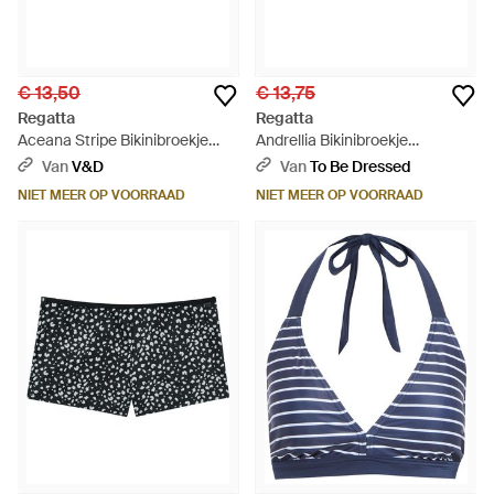
€ 13,50
€ 13,75
Regatta
Regatta
Aceana Stripe Bikinibroekje
Andrellia Bikinibroekje
(marine / Wit) - Blauw
(marine/radiant Orchidee) -
Van
V&D
Van
To Be Dressed
Blauw
NIET MEER OP VOORRAAD
NIET MEER OP VOORRAAD