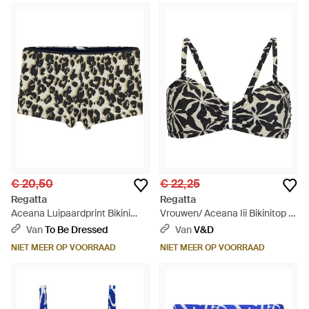
€ 20,50
€ 22,25
Regatta
Regatta
Aceana Luipaardprint Bikini
Vrouwen/ Aceana Iii Bikinitop -
Shorts (Multikleur) - Zwart
Zwart
Van
To Be Dressed
Van
V&D
NIET MEER OP VOORRAAD
NIET MEER OP VOORRAAD