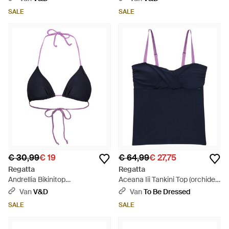
Blauw
(blauw/groen/roze)
SALE
SALE
€ 30,99
€ 19
€ 64,99
€ 27,75
Regatta
Regatta
Andrellia Bikinitop
Aceana Iii Tankini Top (orchidee)
(marine/radiant Orchidee) -
- Blauw
Van
V&D
Van
To Be Dressed
Blauw
SALE
SALE