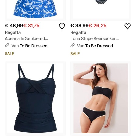
€ 48,99
€ 31,75
€ 38,99
€ 26,25
Regatta
Regatta
Aceana Iii Gebloemd
Loria Stripe Seersucker
Tankinitopje (Veelkleurig) -
Bikinibroekje (Marine, Wit) -
Van
To Be Dressed
Van
To Be Dressed
Blauw
Blauw
SALE
SALE