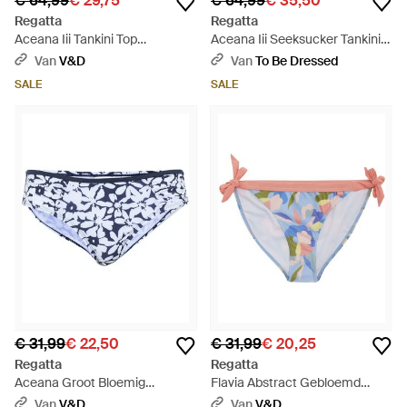
€ 64,99
€ 29,75
€ 64,99
€ 35,50
Regatta
Regatta
Aceana Iii Tankini Top
Aceana Iii Seeksucker Tankini
(marineblauw/helderblauw)
Top (marine / Wit) - Blauw
Van
V&D
Van
To Be Dressed
SALE
SALE
€ 31,99
€ 22,50
€ 31,99
€ 20,25
Regatta
Regatta
Aceana Groot Bloemig
Flavia Abstract Gebloemd
Bikinibroekje (marine / Wit) -
String Bikinibroekje
Van
V&D
Van
V&D