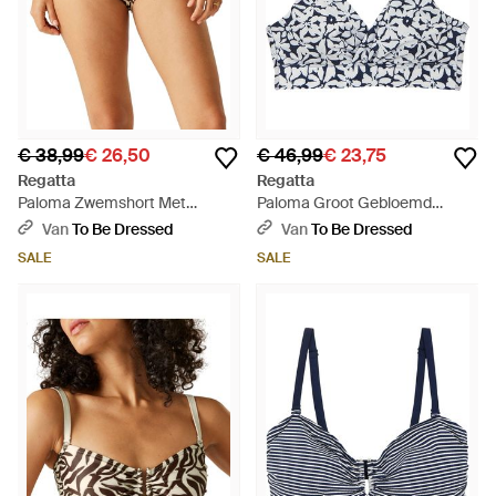
€ 38,99
€ 26,50
€ 46,99
€ 23,75
Regatta
Regatta
Paloma Zwemshort Met
Paloma Groot Gebloemd
Zebraprint (Lichtbruin/
Bikinitopje (Marine, Wit) - Blauw
Van
To Be Dressed
Van
To Be Dressed
Donkerbruin)
SALE
SALE