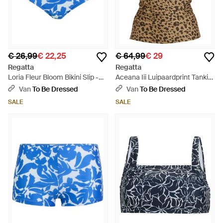
€ 26,99
€ 22,25
€ 64,99
€ 29
Regatta
Regatta
Loria Fleur Bloom Bikini Slip -
Aceana Iii Luipaardprint Tankini
Blauw
Top (Veelkleurig) - Bruin
Van
To Be Dressed
Van
To Be Dressed
SALE
SALE