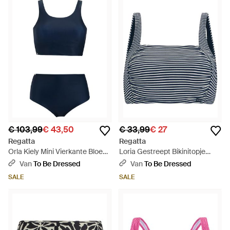
€ 103,99
€ 43,50
€ 33,99
€ 27
Regatta
Regatta
Orla Kiely Mini Vierkante Bloem
Loria Gestreept Bikinitopje
Reversible Bikini Set - Blauw
(Marine, Wit) - Blauw
Van
To Be Dressed
Van
To Be Dressed
SALE
SALE