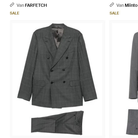
Suit - Zwart
Van
FARFETCH
Van
Miinto
SALE
SALE