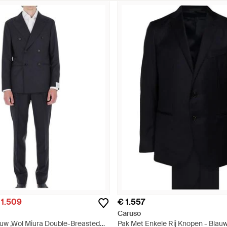
 1.509
€ 1.557
Caruso
uw ,Wol Miura Double-Breasted
Pak Met Enkele Rij Knopen - Blau