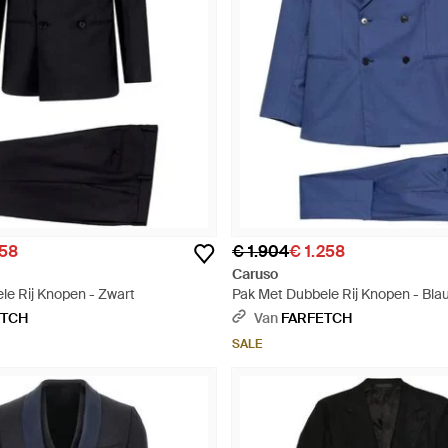
458
€ 1.904
€ 1.258
Caruso
le Rij Knopen - Zwart
Pak Met Dubbele Rij Knopen - Bla
ETCH
Van
FARFETCH
SALE