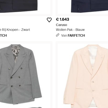
€ 1.643
Caruso
e Rij Knopen - Zwart
Wollen Pak - Blauw
ETCH
Van
FARFETCH