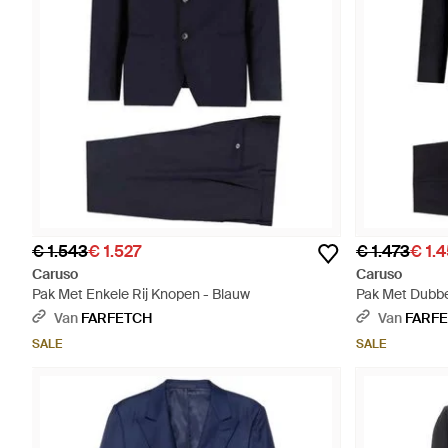
€ 1.543
€ 1.527
€ 1.473
€ 1.
Caruso
Caruso
Pak Met Enkele Rij Knopen - Blauw
Pak Met Dubbe
Van
FARFETCH
Van
FARF
SALE
SALE