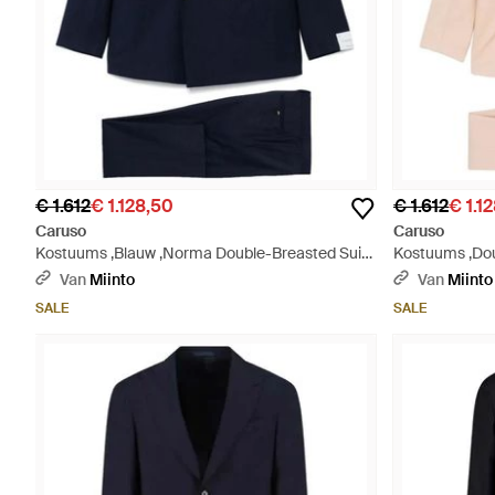
€ 1.612
€ 1.128,50
€ 1.612
€ 1.1
Caruso
Caruso
Kostuums ,Blauw ,Norma Double-Breasted Suit
Kostuums ,Dou
- Blauw
Van
Miinto
Van
Miinto
SALE
SALE