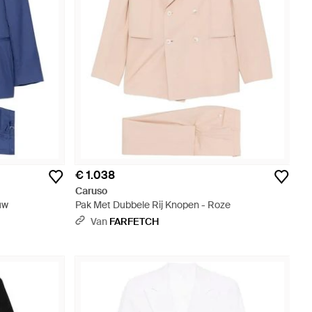
€ 1.038
Caruso
uw
Pak Met Dubbele Rij Knopen - Roze
Van
FARFETCH