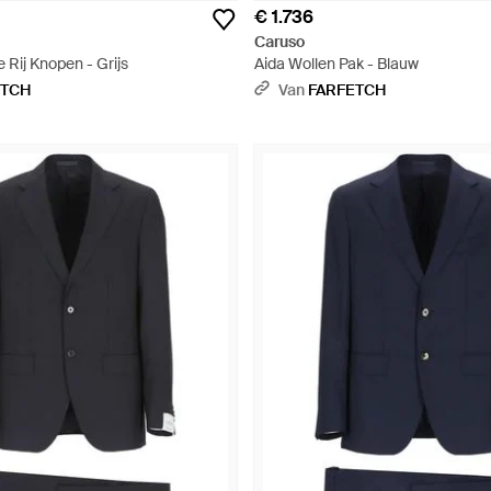
€ 1.736
Caruso
 Rij Knopen - Grijs
Aida Wollen Pak - Blauw
ETCH
Van
FARFETCH