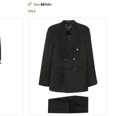
Suit - Grijs
Van
Miinto
SALE