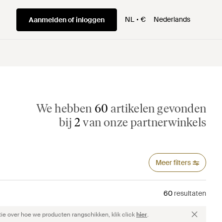
NL
€
Nederlands
Aanmelden of inloggen
We hebben
60
artikelen gevonden
bij
2
van onze partnerwinkels
Meer filters
60
resultaten
ie over hoe we producten rangschikken, klik click
hier
.