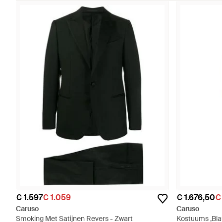
€ 1.597
€ 1.059
€ 1.676,50
€
Caruso
Caruso
Smoking Met Satijnen Revers - Zwart
Kostuums ,Bla