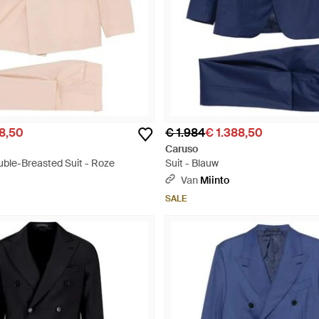
28,50
€ 1.984
€ 1.388,50
Caruso
ble-Breasted Suit - Roze
Suit - Blauw
Van
Miinto
SALE