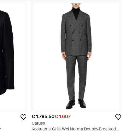
€ 1.785,50
€ 1.607
Caruso
w
Kostuums ,Grijs ,Wol Norma Double-Breasted