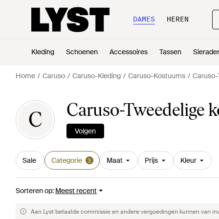
DAMES
HEREN
Kleding
Schoenen
Accessoires
Tassen
Sierade
Home
Caruso
Caruso-Kleding
Caruso-Kostuums
Caruso-
Caruso-Tweedelige k
C
Volgen
Sale
Categorie
Maat
Prijs
Kleur
3
Sorteren op
:
Meest recent
Aan Lyst betaalde commissie en andere vergoedingen kunnen van invlo