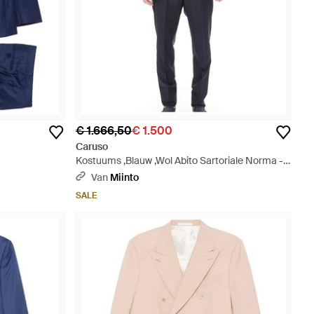
€ 1.666,50
€ 1.500
Caruso
Kostuums ,Blauw ,Wol Abito Sartoriale Norma -
Blauw
Van
Miinto
SALE