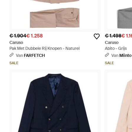
€ 1.904
€ 1.258
€ 1.498
€ 1.
Caruso
Caruso
Pak Met Dubbele Rij Knopen - Naturel
Abito - Grijs
Van
FARFETCH
Van
Miinto
SALE
SALE