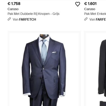
€ 1.758
€ 1.601
Caruso
Caruso
Pak Met Dubbele Rij Knopen - Grijs
Pak Met Enkele
Van
FARFETCH
Van
FARF