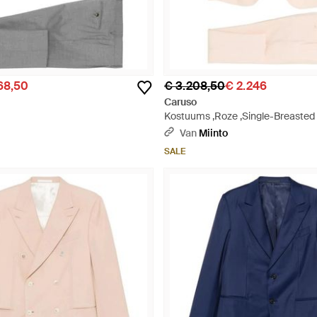
168,50
€ 3.208,50
€ 2.246
Caruso
Kostuums ,Roze ,Single-Breasted 
Van
Miinto
SALE