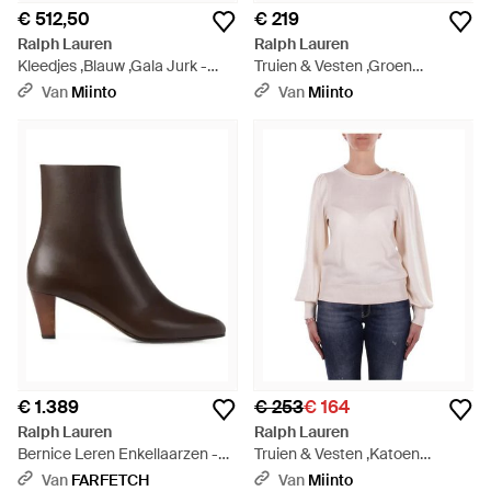
€ 512,50
€ 219
Ralph Lauren
Ralph Lauren
Kleedjes ,Blauw ,Gala Jurk -
Truien & Vesten ,Groen
Zwart
,Turtleneck Pullover - Groen
Van
Miinto
Van
Miinto
€ 1.389
€ 253
€ 164
Ralph Lauren
Ralph Lauren
Bernice Leren Enkellaarzen -
Truien & Vesten ,Katoen
Bruin
Pullover Van Katoen Met
Van
FARFETCH
Van
Miinto