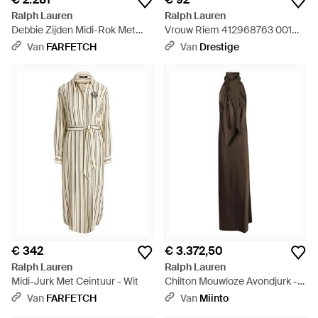
Ralph Lauren
Ralph Lauren
Debbie Zijden Midi-Rok Met
Vrouw Riem 412968763 001
Print - Naturel
Lgo Kpper 25 Riem Mager
Van
FARFETCH
Van
Drestige
Zwart - Zwart
€ 342
€ 3.372,50
Ralph Lauren
Ralph Lauren
Midi-Jurk Met Ceintuur - Wit
Chilton Mouwloze Avondjurk -
Bruin
Van
FARFETCH
Van
Miinto