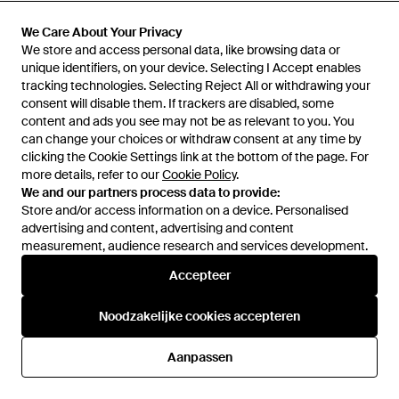
Ralph Lauren
Ralph Lauren
Jersey Top Met Een Blote
Kasjmier Trui Met Turtleneck En
We Care About Your Privacy
We Care About Your Privacy
Schouder - Zwart
Logo - Zwart
Van
Ralph Lauren
Van
Ralph Lauren
We store and access personal data, like browsing data or
We store and access personal data, like browsing data or
unique identifiers, on your device. Selecting I Accept enables
unique identifiers, on your device. Selecting I Accept enables
tracking technologies. Selecting Reject All or withdrawing your
tracking technologies. Selecting Reject All or withdrawing your
consent will disable them. If trackers are disabled, some
consent will disable them. If trackers are disabled, some
content and ads you see may not be as relevant to you. You
content and ads you see may not be as relevant to you. You
can change your choices or withdraw consent at any time by
can change your choices or withdraw consent at any time by
clicking the Cookie Settings link at the bottom of the page. For
clicking the Cookie Settings link at the bottom of the page. For
more details, refer to our
more details, refer to our
Cookie Policy
Cookie Policy
.
.
We and our partners process data to provide:
We and our partners process data to provide:
Store and/or access information on a device. Personalised
Store and/or access information on a device. Personalised
advertising and content, advertising and content
advertising and content, advertising and content
measurement, audience research and services development.
measurement, audience research and services development.
Accepteer
Accepteer
€ 475
€ 55
Noodzakelijke cookies accepteren
Noodzakelijke cookies accepteren
Ralph Lauren
Ralph Lauren
Kasjmier Trui Met Turtleneck En
Boxershorts Classic Trunk-3
Logo - Wit
Pack - Blauw
Aanpassen
Aanpassen
Van
Ralph Lauren
Van
Footshop