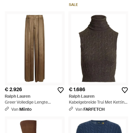
Kabelsteek - Naturel
SALE
€ 2.926
€ 1.686
Ralph Lauren
Ralph Lauren
Greer Volledige Lengte
Kabelgebreide Trui Met Ketting
Geplooid - Naturel
Afwerking - Bruin
Van
Miinto
Van
FARFETCH