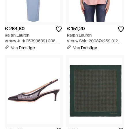
€ 284,80
€ 151,20
Ralph Lauren
Ralph Lauren
Vrouw Jurk 253936391 008
Vrouw Shirt 200874259 012
Ireen Lange Mouw Jurk Blauw -
Bouillon Korte Mouw Knop
Van
Drestige
Van
Drestige
Blauw
Roze - Roze