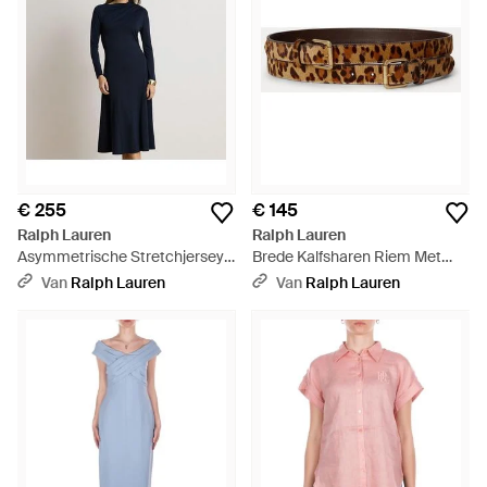
€ 255
€ 145
Ralph Lauren
Ralph Lauren
Asymmetrische Stretchjersey
Brede Kalfsharen Riem Met
Midi-Jurk - Blauw
Dubbele Gesp - Bruin
Van
Ralph Lauren
Van
Ralph Lauren