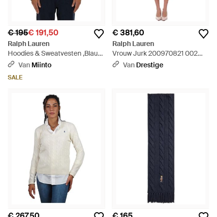
€ 195
€ 191,50
€ 381,60
Ralph Lauren
Ralph Lauren
Hoodies & Sweatvesten ,Blauw
Vrouw Jurk 200970821 002
,Hooded Zip Fastening Hoodie
Ralila Korte Mouw Dag Jurk Wit
Van
Miinto
Van
Drestige
- Zwart
- Wit
SALE
€ 267,50
€ 165