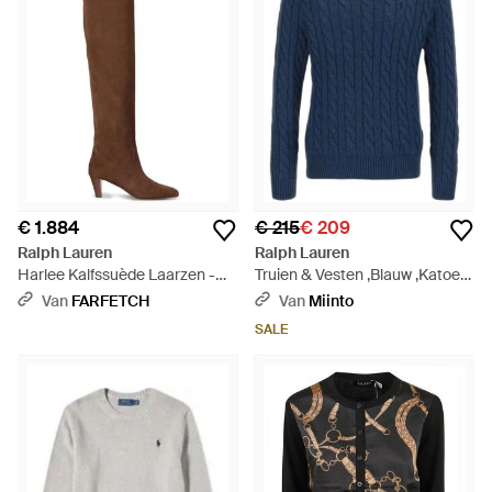
€ 1.884
€ 215
€ 209
Ralph Lauren
Ralph Lauren
Harlee Kalfssuède Laarzen -
Truien & Vesten ,Blauw ,Katoen
Bruin
Katoenen Kabel Gebreide Trui
Van
FARFETCH
Van
Miinto
Met Ronde Hals - Blauw
SALE