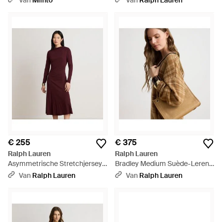
Van
Miinto
Van
Ralph Lauren
€ 255
€ 375
Ralph Lauren
Ralph Lauren
Asymmetrische Stretchjersey
Bradley Medium Suède-Leren
Midi-Jurk - Rood
Draagtas - Bruin
Van
Ralph Lauren
Van
Ralph Lauren