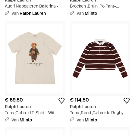
Ralph Lauren
Ralph Lauren
Audri Nappaleren Ballerina -
Broeken ,Bruin ,Po Pant-
Zwart
Bottoms-Pant - Bruin
Van
Ralph Lauren
Van
Miinto
€ 69,50
€ 114,50
Ralph Lauren
Ralph Lauren
Tops ,Gebreid T-Shirt - Wit
Tops ,Rood ,Gebreide Rugby
Trui - Rood
Van
Miinto
Van
Miinto