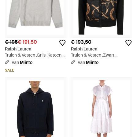
€ 195
€ 191,50
€ 193,50
Ralph Lauren
Ralph Lauren
Truien & Vesten ,Grijs ,Katoen
Truien & Vesten ,Zwart
Trui Met Fijne Ronde Hals -
,Sweater Cardigan - Zwart
Van
Miinto
Van
Miinto
Grijs
SALE