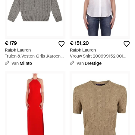
€ 179
€ 151,20
Ralph Lauren
Ralph Lauren
Truien & Vesten ,Grijs ,Katoen
Vrouw Shirt 200699152 001
Kabeltrui - Grijs
Bouillon Korte Mouw Shirt Wit -
Van
Miinto
Van
Drestige
Wit