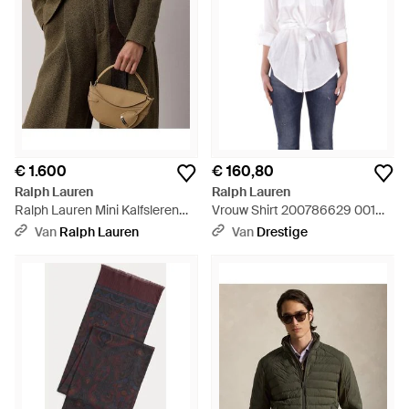
€ 1.600
€ 160,80
Ralph Lauren
Ralph Lauren
Ralph Lauren Mini Kalfsleren
Vrouw Shirt 200786629 001
Crossbodytas - Groen
Chadwick Lange Mouw Shirt
Van
Ralph Lauren
Van
Drestige
Wit - Wit