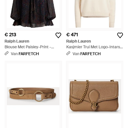
€ 213
€ 471
Ralph Lauren
Ralph Lauren
Blouse Met Paisley-Print -
Kasjmier Trui Met Logo-Intarsia
Zwart
- Wit
Van
FARFETCH
Van
FARFETCH