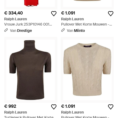
€ 334,40
€ 1.091
Ralph Lauren
Ralph Lauren
Vrouw Jurk 253P10146 001
Pullover Met Korte Mouwen -
Geweven Jurken Rood - Rood
Bruin
Van
Drestige
Van
Miinto
€ 992
€ 1.091
Ralph Lauren
Ralph Lauren
Turtleneck Pullover Met Korte
Pullover Met Korte Mouwen -