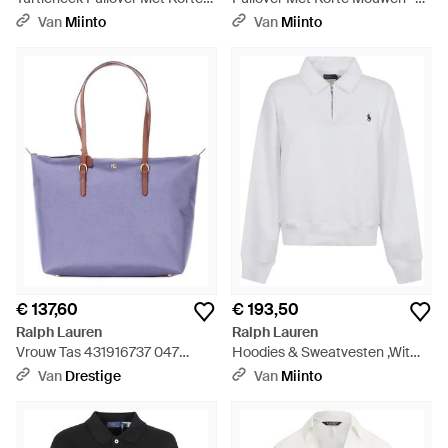
Mouwen - Bruin
Bruin
Van
Miinto
Van
Miinto
€ 137,60
€ 193,50
Ralph Lauren
Ralph Lauren
Vrouw Tas 431916737 047
Hoodies & Sweatvesten ,Wit
Keaton 26 Tote Medium Suiker
,Katoen Sweatshirt Met Halve
Van
Drestige
Van
Miinto
Papier - Paars
Rits En Kraag - Wit