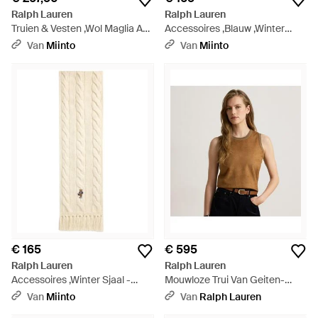
Ralph Lauren
Ralph Lauren
Truien & Vesten ,Wol Maglia A
Accessoires ,Blauw ,Winter
Trecce - Grijs
Sjaal - Blauw
Van
Miinto
Van
Miinto
€ 165
€ 595
Ralph Lauren
Ralph Lauren
Accessoires ,Winter Sjaal -
Mouwloze Trui Van Geiten-
Naturel
Suède En Wol - Groen
Van
Miinto
Van
Ralph Lauren