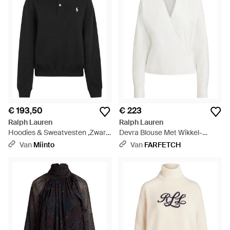
€ 193,50
€ 223
Ralph Lauren
Ralph Lauren
Hoodies & Sweatvesten ,Zwart
Devra Blouse Met Wikkel-
,Katoen Sweatshirt Met
Design - Wit
Van
Miinto
Van
FARFETCH
Polokraag Van Fleece - Zwart