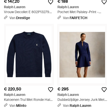
€ 147,20
€ 188
Ralph Lauren
Ralph Lauren
Vrouw Decollet E 802P13279
Pochet Met Paisley-Print -
001 Lolah Cp Teen Pompen
Groen
Van
Drestige
Van
FARFETCH
Slingback Zwart - Wit
€ 220,50
€ 295
Ralph Lauren
Ralph Lauren
Katoenen Trui Met Ronde Hals
Dubbelzijdige Jersey Jurk Met
- Blauw
Kwartrits - Blauw
Van
Miinto
Van
Ralph Lauren