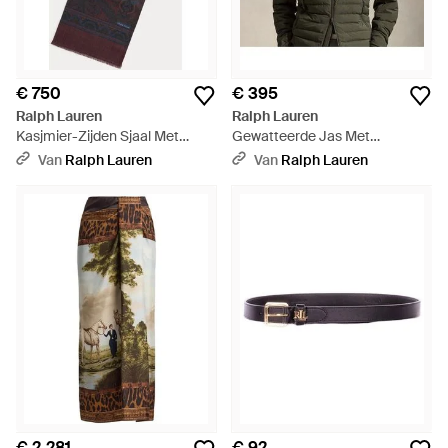
€ 750
€ 395
Ralph Lauren
Ralph Lauren
Kasjmier-Zijden Sjaal Met
Gewatteerde Jas Met
Paisleymotief - Blauw
Opstaande Boord - Groen
Van
Ralph Lauren
Van
Ralph Lauren
€ 2.281
€ 92