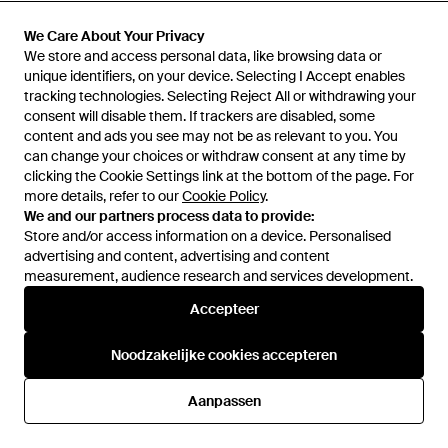
Met Rits - Naturel
Afwerking - Naturel
Van
FARFETCH
Van
FARFETCH
We Care About Your Privacy
We Care About Your Privacy
We store and access personal data, like browsing data or
We store and access personal data, like browsing data or
unique identifiers, on your device. Selecting I Accept enables
unique identifiers, on your device. Selecting I Accept enables
tracking technologies. Selecting Reject All or withdrawing your
tracking technologies. Selecting Reject All or withdrawing your
consent will disable them. If trackers are disabled, some
consent will disable them. If trackers are disabled, some
content and ads you see may not be as relevant to you. You
content and ads you see may not be as relevant to you. You
can change your choices or withdraw consent at any time by
can change your choices or withdraw consent at any time by
clicking the Cookie Settings link at the bottom of the page. For
clicking the Cookie Settings link at the bottom of the page. For
more details, refer to our
more details, refer to our
Cookie Policy
Cookie Policy
.
.
We and our partners process data to provide:
We and our partners process data to provide:
Store and/or access information on a device. Personalised
Store and/or access information on a device. Personalised
advertising and content, advertising and content
advertising and content, advertising and content
measurement, audience research and services development.
measurement, audience research and services development.
€ 108
€ 104
Accepteer
Accepteer
Fila
Fila
Geruite Shorts - Wit
Pro Tennis Heritage Geplooide
Noodzakelijke cookies accepteren
Noodzakelijke cookies accepteren
Skort - Wit
Van
FARFETCH
Van
FARFETCH
Aanpassen
Aanpassen