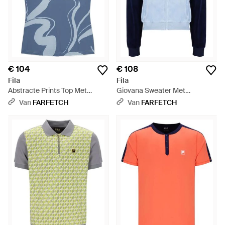
€ 104
€ 108
Fila
Fila
Abstracte Prints Top Met
Giovana Sweater Met
Racerback - Blauw
Uitgesneden Details - Blauw
Van
FARFETCH
Van
FARFETCH