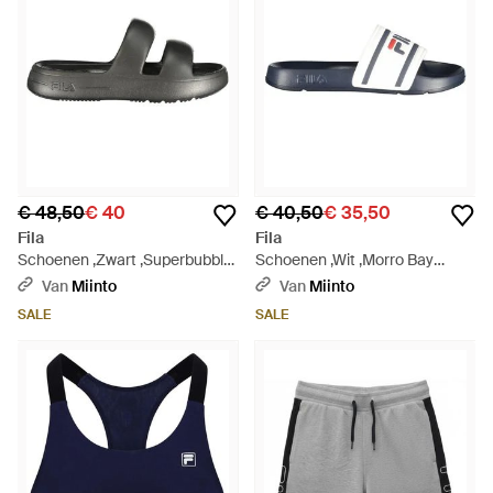
€ 48,50
€ 40
€ 40,50
€ 35,50
Fila
Fila
Schoenen ,Zwart ,Superbubble
Schoenen ,Wit ,Morro Bay
Slide - Zwart
Slipper - Blauw
Van
Miinto
Van
Miinto
SALE
SALE