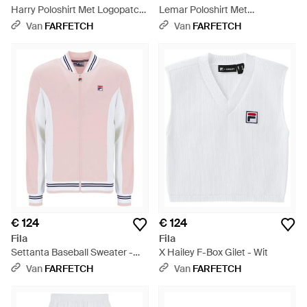
Harry Poloshirt Met Logopatch
Lemar Poloshirt Met
- Wit
Ritssluiting - Groen
Van
FARFETCH
Van
FARFETCH
€ 124
€ 124
Fila
Fila
Settanta Baseball Sweater -
X Hailey F-Box Gilet - Wit
Roze
Van
FARFETCH
Van
FARFETCH