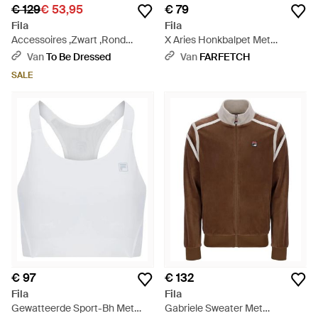
€ 129
€ 53,95
€ 79
Fila
Fila
Accessoires ,Zwart ,Rond
X Aries Honkbalpet Met
Roestvrijstalen Montuur -
Logopatch - Roze
Van
To Be Dressed
Van
FARFETCH
Zwart
SALE
€ 97
€ 132
Fila
Fila
Gewatteerde Sport-Bh Met
Gabriele Sweater Met