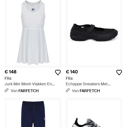
€ 148
€ 140
Fila
Fila
Jurk Met Mesh Vlakken En
Echappe Sneakers Met
Racerback - Wit
Gespbandje - Zwart
Van
FARFETCH
Van
FARFETCH