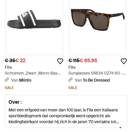
€ 35
€ 22
€ 115
€ 65,95
Fila
Fila
Schoenen ,Zwart ,Morro Bay
Sunglasses Sfi834 0Z74 60 -
2.0 Slide - Zwart
Bruin
Van
Miinto
Van
To Be Dressed
SALE
SALE
Over :
Met een erfgoed van meer dan 100 jaar, is Fila een Italiaans
sportkledingmerk dat oorspronkelijk werd opgericht als
kledingfabrikant voordat hij zich in de jaren '70 vertakte tot
sportkleding. Het label combineert prestaties met stijl en