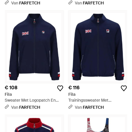
Racerback - Wit
Contrasterend Vlak - Bruin
Van
FARFETCH
Van
FARFETCH
€ 108
€ 116
Fila
Fila
Sweater Met Logopatch En
Trainingssweater Met
Rits - Blauw
Logopatch En Rits - Blauw
Van
FARFETCH
Van
FARFETCH