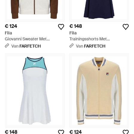
€ 124
€ 148
Fila
Fila
Giovanni Sweater Met
Trainingsshorts Met
Contrasterend Vlak - Bruin
Contrasterende Afwerking En
Van
FARFETCH
Van
FARFETCH
Racerback - Blauw
€ 148
€ 124