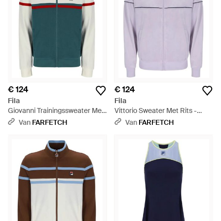
€ 124
€ 124
Fila
Fila
Giovanni Trainingssweater Met
Vittorio Sweater Met Rits -
Contrasterend Vlak - Blauw
Paars
Van
FARFETCH
Van
FARFETCH