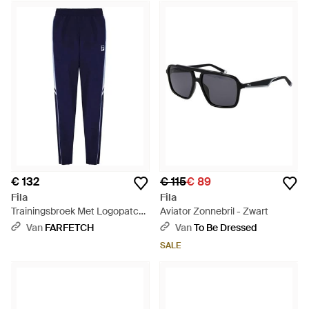
innovatie en staat bekend om zijn vakmanschap en
activewear die zowel bij sporters als bij stijlbewuste geliefd is.
Van sneakers en poloshirts tot joggingbroeken en jassen,
sportkleding van Fila ziet er net zo goed uit op de baan als op
straat.
€ 132
€ 115
€ 89
Fila
Fila
Trainingsbroek Met Logopatch
Aviator Zonnebril - Zwart
En Vlakken - Blauw
Van
FARFETCH
Van
To Be Dressed
SALE