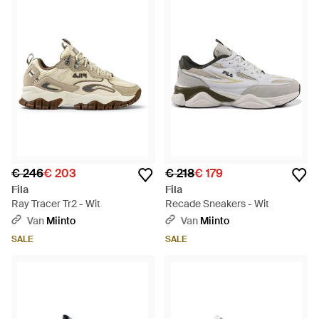
€ 246
€ 203
€ 218
€ 179
Fila
Fila
Ray Tracer Tr2 - Wit
Recade Sneakers - Wit
Van
Miinto
Van
Miinto
SALE
SALE