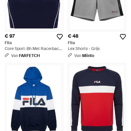
€ 97
€ 48
Fila
Fila
Core Sport-Bh Met Racerback
Lex Shorts - Grijs
- Blauw
Van
FARFETCH
Van
Miinto