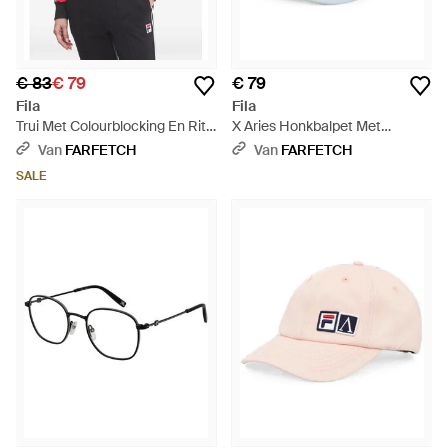
€ 83
€ 79
€ 79
Fila
Fila
Trui Met Colourblocking En Rits
X Aries Honkbalpet Met
- Rood
Logopatch - Blauw
Van
FARFETCH
Van
FARFETCH
SALE