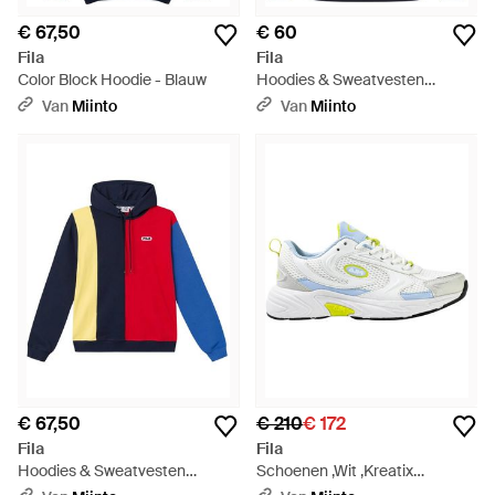
€ 67,50
€ 60
Fila
Fila
Color Block Hoodie - Blauw
Hoodies & Sweatvesten
,Veelkleurig ,Katoen Sasson
Van
Miinto
Van
Miinto
Sweater - Blauw
€ 67,50
€ 210
€ 172
Fila
Fila
Hoodies & Sweatvesten
Schoenen ,Wit ,Kreatix
,Veelkleurig ,Katoen Bairn
Sneakers - Wit