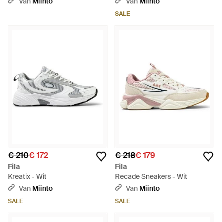
Van
Miinto
Van
Miinto
Blocked Hoody - Blauw
SALE
€ 210
€ 172
€ 218
€ 179
Fila
Fila
Kreatix - Wit
Recade Sneakers - Wit
Van
Miinto
Van
Miinto
SALE
SALE