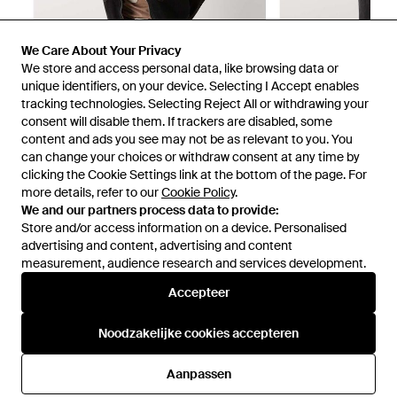
We Care About Your Privacy
We store and access personal data, like browsing data or
unique identifiers, on your device. Selecting I Accept enables
tracking technologies. Selecting Reject All or withdrawing your
consent will disable them. If trackers are disabled, some
1
/
2
content and ads you see may not be as relevant to you. You
can change your choices or withdraw consent at any time by
clicking the Cookie Settings link at the bottom of the page. For
Eerder verkocht bij:
ASOS
more details, refer to our
Cookie Policy
.
We and our partners process data to provide:
Store and/or access information on a device. Personalised
advertising and content, advertising and content
measurement, audience research and services development.
Accepteer
Noodzakelijke cookies accepteren
Hulp en informatie
Aanpassen