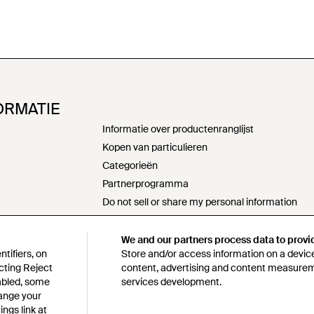
ORMATIE
Informatie over productenranglijst
Kopen van particulieren
Categorieën
Partnerprogramma
Do not sell or share my personal information
Verklaring moderne slavernij
s172-verklaring
We and our partners process data to provi
tifiers, on
Store and/or access information on a device
Beleid verantwoord inkopen
cting Reject
content, advertising and content measure
n
Gedragscode
sabled, some
services development.
Lyst survey sweepstakes official rules
hange your
ngs link at