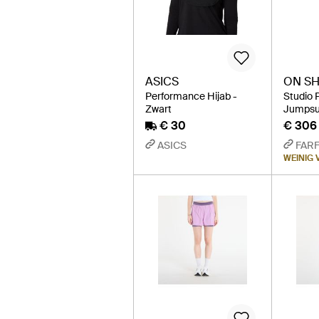
ASICS
ON S
Performance Hijab -
Studio 
Zwart
Jumpsui
€ 30
€ 306
ASICS
FAR
WEINIG