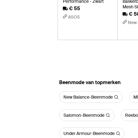
Performance - Zwart
Basketb
Mesh Sh
€ 55
€ 5
ASOS
New 
‪Beenmode‬ van topmerken
New Balance-Beenmode
M
Salomon-Beenmode
Reebo
Under Armour-Beenmode