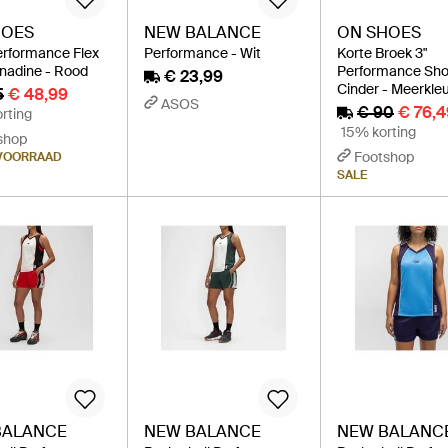
HOES
NEW BALANCE
ON SHOES
rformance Flex
Performance - Wit
Korte Broek 3"
nadine - Rood
Performance Sho
€ 23,99
Cinder - Meerkleu
5
€ 48,99
ASOS
€ 90
€ 76,
rting
15% korting
shop
Footshop
 VOORRAAD
SALE
BALANCE
NEW BALANCE
NEW BALANC