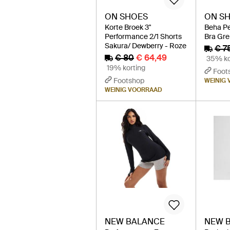
ON SHOES
ON S
Korte Broek 3"
Beha Pe
Performance 2/1 Shorts
Bra Gre
Sakura/ Dewberry - Roze
€ 7
€ 80
€ 64,49
35% ko
19% korting
Foot
Footshop
WEINIG
WEINIG VOORRAAD
NEW BALANCE
NEW 