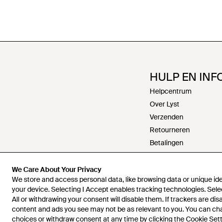
HULP EN INF
Helpcentrum
Over Lyst
Verzenden
Retourneren
Betalingen
Retourneren
Werken bij Lyst
We Care About Your Privacy
We store and access personal data, like browsing data or unique iden
Contact
your device. Selecting I Accept enables tracking technologies. Sele
Algemene voorwaarde
All or withdrawing your consent will disable them. If trackers are di
Privacy en cookies
content and ads you see may not be as relevant to you. You can c
choices or withdraw consent at any time by clicking the Cookie Setti
Intellectueel eigendom