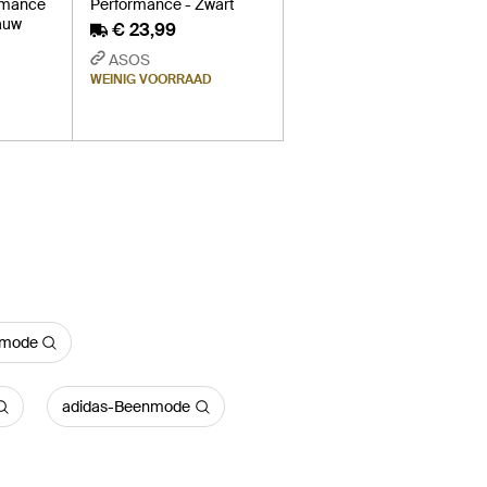
ormance
Performance - Zwart
auw
€ 23,99
ASOS
WEINIG VOORRAAD
nmode
adidas-Beenmode