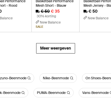
all Performance
Basketball Performance
Basketball Perf
ort - Rood
Mesh Short - Blauw
Mesh Jersey - Bl
0
€ 50
€ 35
€ 50
30% korting
Balance
New Balance
New Balance
SALE
Meer weergeven
izuno-Beenmode
Nike-Beenmode
On Shoes-Bee
k-Beenmode
PUMA-Beenmode
Vans-Beenmode