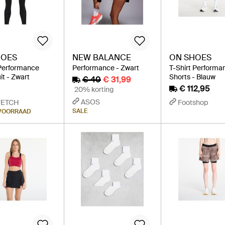
HOES
NEW BALANCE
ON SHOES
Performance
Performance - Zwart
T-Shirt Performa
t - Zwart
Shorts - Blauw
€ 40
€ 31,99
€ 112,95
20% korting
ASOS
FETCH
Footshop
SALE
 VOORRAAD