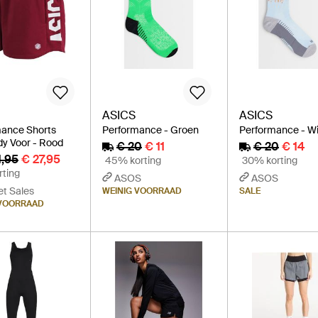
ASICS
ASICS
ance Shorts
Performance - Groen
Performance - Wi
y Voor - Rood
€ 20
€ 11
€ 20
€ 14
1,95
€ 27,95
45% korting
30% korting
rting
ASOS
ASOS
et Sales
WEINIG VOORRAAD
SALE
 VOORRAAD