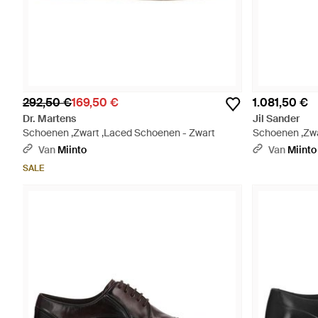
292,50 €
169,50 €
1.081,50 €
Dr. Martens
Jil Sander
Schoenen ,Zwart ,Laced Schoenen - Zwart
Schoenen ,Zwa
Zwart
Van
Miinto
Van
Miinto
SALE