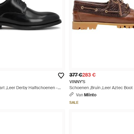
377 €
283 €
VINNY'S
rt ,Leer Derby Halfschoenen -
Schoenen ,Bruin ,Leer Aztec Boot
Bruin
Van
Miinto
SALE