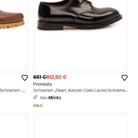
651 €
612,50 €
Premiata
 Schoenen -
Schoenen ,Zwart ,Katoen Callo Laced Schoenen
- Zwart
Van
Miinto
SALE