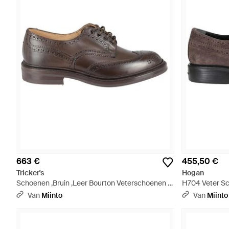
663 €
455,50 €
Tricker's
Hogan
Schoenen ,Bruin ,Leer Bourton Veterschoenen -
H704 Veter Sc
Bruin
Van
Miinto
Van
Miinto