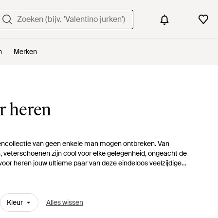
n
Merken
r heren
enencollectie van geen enkele man mogen ontbreken. Van
 veterschoenen zijn cool voor elke gelegenheid, ongeacht de
voor heren jouw ultieme paar van deze eindeloos veelzijdige
oor de meest kritische man is er een paar te vinden.
Kleur
Alles wissen