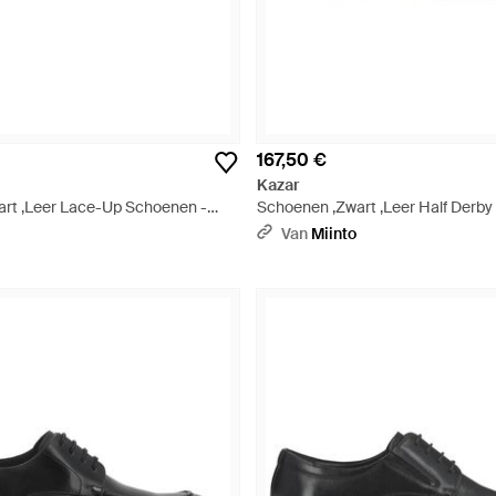
167,50 €
Kazar
rt ,Leer Lace-Up Schoenen -
Schoenen ,Zwart ,Leer Half Derby
Zwart
Van
Miinto