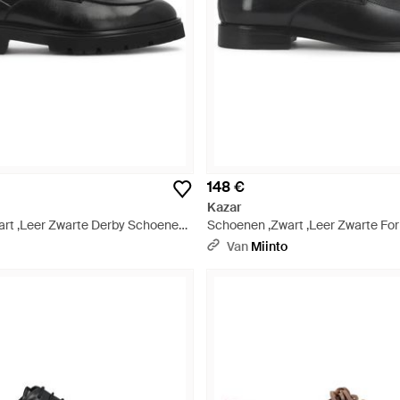
148 €
Kazar
rt ,Leer Zwarte Derby Schoenen
Schoenen ,Zwart ,Leer Zwarte Fo
Zool - Zwart
Schoenen Met Decoratieve Stiksel
Van
Miinto