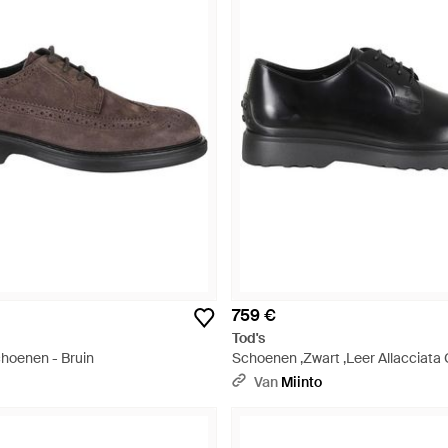
759 €
Tod's
hoenen - Bruin
Schoenen ,Zwart ,Leer Allacciata
Light - Zwart
Van
Miinto