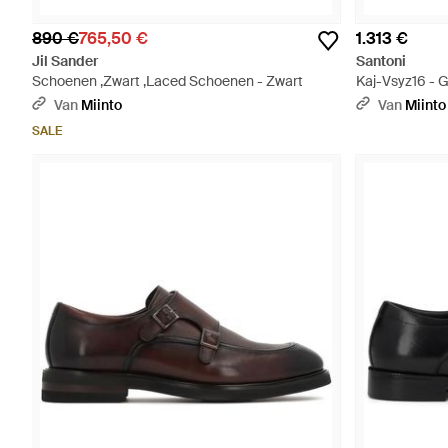
890 €
765,50 €
1.313 €
Jil Sander
Santoni
Schoenen ,Zwart ,Laced Schoenen - Zwart
Kaj-Vsyz16 - G
Van
Miinto
Van
Miinto
SALE