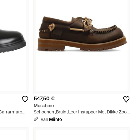
547,50 €
Moschino
 Carrarmato
Schoenen ,Bruin ,Leer Instapper Met Dikke Zool
En Rijgdetail - Bruin
Van
Miinto