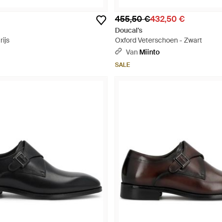
455,50 €
432,50 €
Doucal's
rijs
Oxford Veterschoen - Zwart
Van
Miinto
SALE