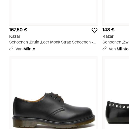
167,50 €
148 €
Kazar
Kazar
Schoenen ,Bruin ,Leer Monk Strap Schoenen -
Schoenen ,Zwa
Bruin
Zwart
Van
Miinto
Van
Miinto