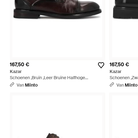
167,50 €
167,50 €
Kazar
Kazar
Schoenen ,Bruin ,Leer Bruine Halfhoge
Schoenen ,Zwa
Schoenen Met Overlappende Neus - Zwart
Met Massieve 
Van
Miinto
Van
Miinto