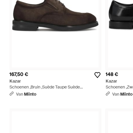
167,50 €
148 €
Kazar
Kazar
Schoenen ,Bruin ,Suède Taupe Suède
Schoenen ,Zwa
Veterhalzen Met Elastische Inzetstukken - Bruin
Zwart
Van
Miinto
Van
Miinto