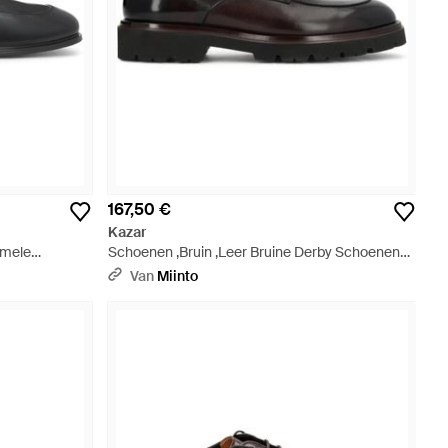
167,50 €
Kazar
rmele
Schoenen ,Bruin ,Leer Bruine Derby Schoenen
s - Zwart
Met Profielzool - Zwart
Van
Miinto