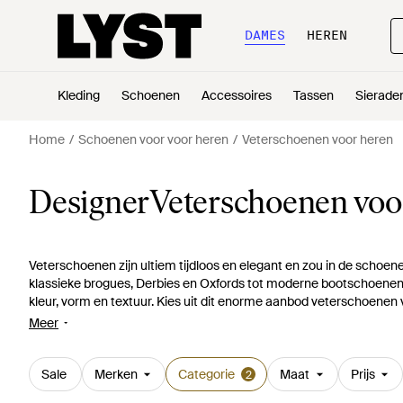
DAMES
HEREN
Kleding
Schoenen
Accessoires
Tassen
Sierade
Home
Schoenen voor voor heren
Veterschoenen voor heren
DesignerVeterschoenen voo
Veterschoenen zijn ultiem tijdloos en elegant en zou in de scho
klassieke brogues, Derbies en Oxfords tot moderne bootschoenen,
kleur, vorm en textuur. Kies uit dit enorme aanbod veterschoenen 
schoen. Van wingtips van Zegna tot Derbies van Paul Smith, zelfs v
Meer
Sale
Merken
Categorie
Maat
Prijs
2