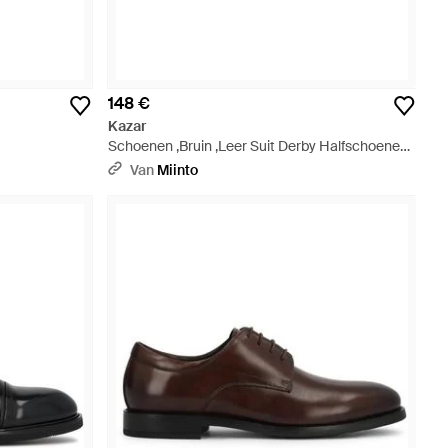
148 €
Kazar
Schoenen ,Bruin ,Leer Suit Derby Halfschoenen
- Bruin
Van
Miinto