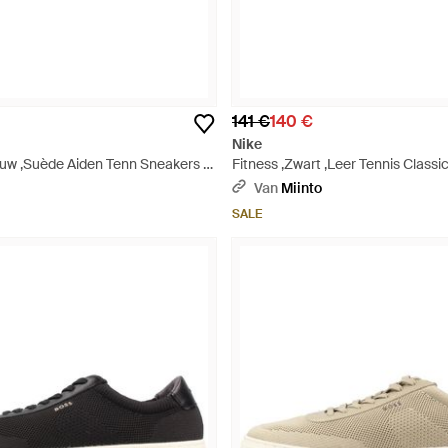
141 €
140 €
Nike
uw ,Suède Aiden Tenn Sneakers -
Fitness ,Zwart ,Leer Tennis Class
Bnd - Zwart
Van
Miinto
SALE