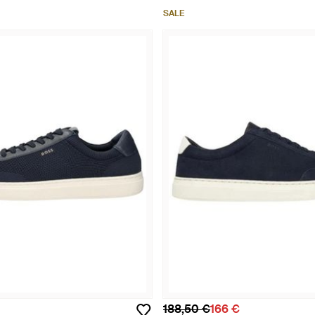
SALE
188,50 €
166 €