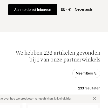
BE
€
Nederlands
Aanmelden of inloggen
We hebben
233
artikelen gevonden
bij
1
van onze partnerwinkels
Meer filters
233
resultaten
ie over hoe we producten rangschikken, klik click
hier
.