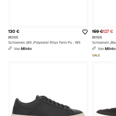
130 €
159 €
127 €
BOSS
BOSS
Schoenen ,Wit ,Polyester Rhys Tenn Pu - Wit
Schoenen ,Bla
Blauw
Van
Miinto
Van
Miinto
SALE