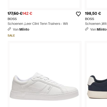
177,50 €
142 €
198,50 €
BOSS
BOSS
Schoenen ,Leer Clint Tenn Trainers - Wit
Schoenen ,Wit 
Van
Miinto
Van
Miinto
SALE