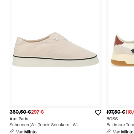
360,50 €
297 €
197,50 €
118
Ami Paris
BOSS
Schoenen ,Wit ,Tennis Sneakers - Wit
Baltimore Tenn
Van
Miinto
Van
Miinto