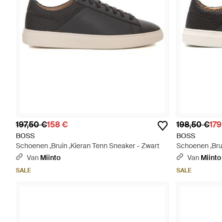
197,50 €
158 €
198,50 €
179
BOSS
BOSS
Schoenen ,Bruin ,Kieran Tenn Sneaker - Zwart
Schoenen ,Brui
Zwart
Van
Miinto
Van
Miinto
SALE
SALE