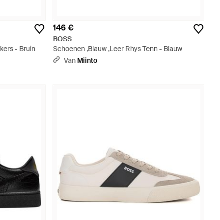
146 €
BOSS
ers - Bruin
Schoenen ,Blauw ,Leer Rhys Tenn - Blauw
Van
Miinto