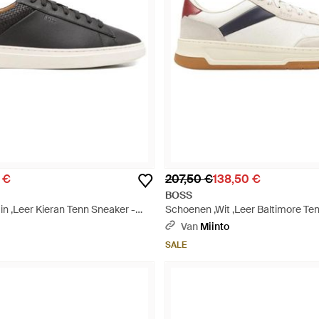
 €
207,50 €
138,50 €
BOSS
n ,Leer Kieran Tenn Sneaker -
Schoenen ,Wit ,Leer Baltimore Ten
Van
Miinto
SALE