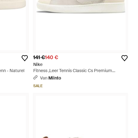
141 €
140 €
Nike
nn - Naturel
Fitness ,Leer Tennis Classic Cs Premium
Horlogeband - Wit
Van
Miinto
SALE