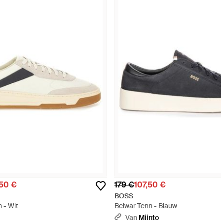
,50 €
179 €
107,50 €
BOSS
 - Wit
Belwar Tenn - Blauw
Van
Miinto