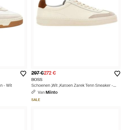
297 €
272 €
BOSS
n - Wit
Schoenen ,Wit ,Katoen Zarek Tenn Sneaker -
Naturel
Van
Miinto
SALE