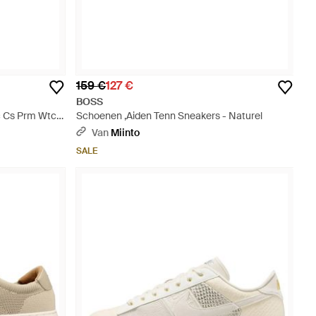
159 €
127 €
BOSS
ic Cs Prm Wtch
Schoenen ,Aiden Tenn Sneakers - Naturel
Van
Miinto
SALE