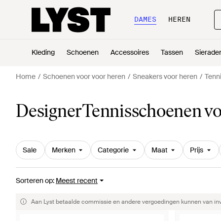
DAMES
HEREN
Kleding
Schoenen
Accessoires
Tassen
Sierade
Home
Schoenen voor voor heren
Sneakers voor heren
Tenn
DesignerTennisschoenen vo
Sale
Merken
Categorie
Maat
Prijs
Sorteren op
:
Meest recent
Aan Lyst betaalde commissie en andere vergoedingen kunnen van invlo