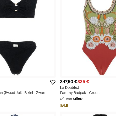
347,50 €
335 €
La DoubleJ
 ,Tweed Julia Bikini - Zwart
Pammy Badpak - Groen
Van
Miinto
SALE