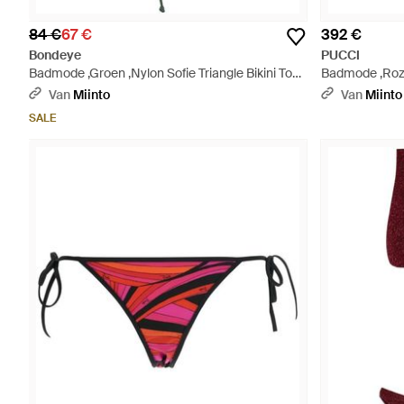
84 €
67 €
392 €
Bondeye
PUCCI
Badmode ,Groen ,Nylon Sofie Triangle Bikini Top
Badmode ,Roz
- Groen
Fabric Details
Van
Miinto
Van
Miinto
SALE