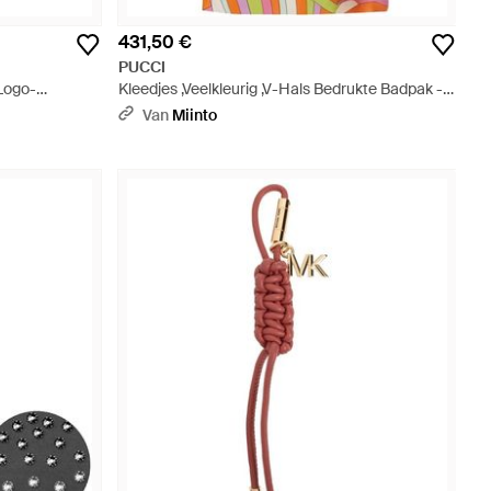
431,50 €
PUCCI
Logo-
Kleedjes ,Veelkleurig ,V-Hals Bedrukte Badpak -
Oranje
Van
Miinto