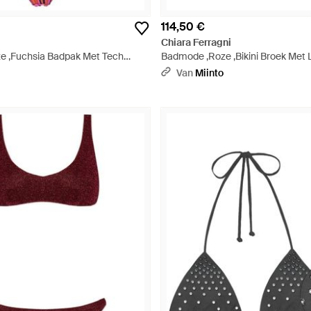
114,50 €
Chiara Ferragni
e ,Fuchsia Badpak Met Tech
Badmode ,Roze ,Bikini Broek Met 
 Voor - Rood
Embleem - Paars
Van
Miinto