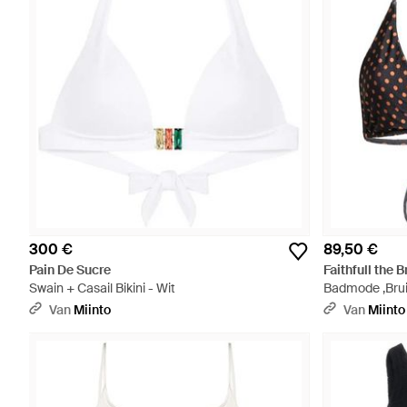
300 €
89,50 €
Pain De Sucre
Faithfull the 
Swain + Casail Bikini - Wit
Badmode ,Brui
Bikini Top - Zw
Van
Miinto
Van
Miinto