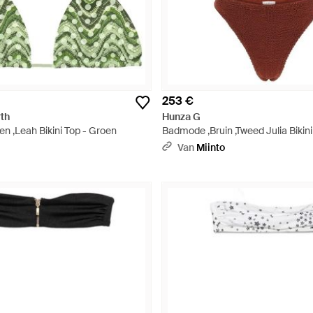
253 €
th
Hunza G
n ,Leah Bikini Top - Groen
Badmode ,Bruin ,Tweed Julia Bikin
Goudkleurige Ring - Rood
Van
Miinto