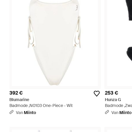
392 €
253 €
Blumarine
Hunza G
Badmode ,N0103 One-Piece - Wit
Badmode ,Zwart
Van
Miinto
Van
Miinto