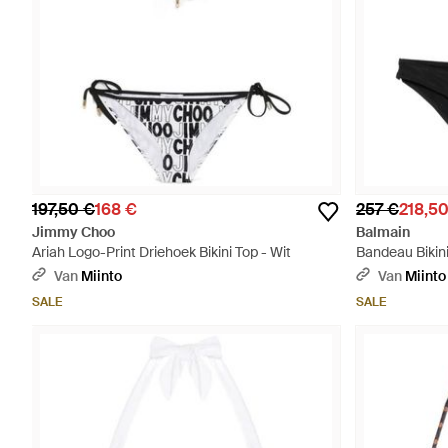
197,50 €
168 €
257 €
218,5
Jimmy Choo
Balmain
Ariah Logo-Print Driehoek Bikini Top - Wit
Bandeau Bikini
Van
Miinto
Van
Miinto
SALE
SALE