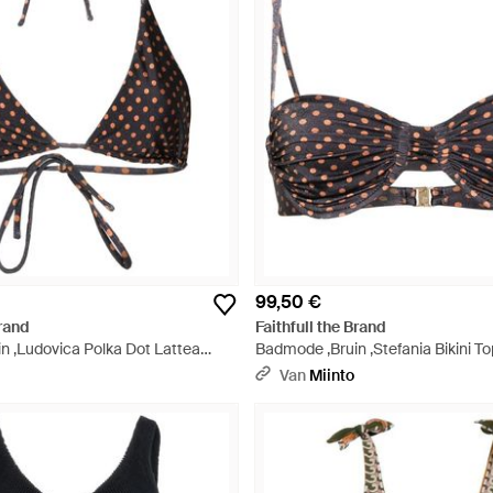
99,50 €
Brand
Faithfull the Brand
n ,Ludovica Polka Dot Lattea
Badmode ,Bruin ,Stefania Bikini To
art
Van
Miinto