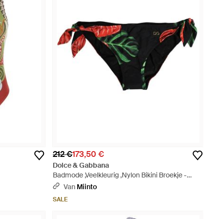
212 €
173,50 €
Dolce & Gabbana
Badmode ,Veelkleurig ,Nylon Bikini Broekje -
Zwart
Van
Miinto
SALE