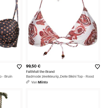
99,50 €
Faithfull the Brand
p - Bruin
Badmode ,Veelkleurig ,Delle Bikini Top - Rood
Van
Miinto