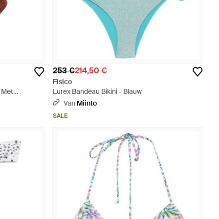
253 €
214,50 €
Fisico
i Met
Lurex Bandeau Bikini - Blauw
Van
Miinto
SALE