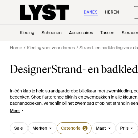
DAMES
HEREN
Kleding
Schoenen
Accessoires
Tassen
Sierade
Home
Kleding voor voor dames
Strand- en badkleding voor 
DesignerStrand- en badkled
In één klap je hele strandgarderobe bij elkaar met zwemkleding, cov
bedenken. Shop flatterende bikini's en zwempakken in alle kleure
badhanddoeken. Verschijn bij het zwembad of op het strand in een V
was nog nooit zo gemakkelijk.
Meer
Sale
Merken
Categorie
Maat
Prijs
2