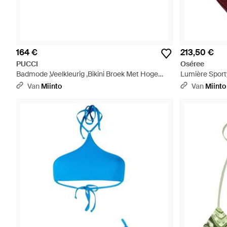
164 €
213,50 €
PUCCI
Oséree
Badmode ,Veelkleurig ,Bikini Broek Met Hoge
Lumière Spor
Uitsnijding - Rood
Van
Miinto
Van
Miinto