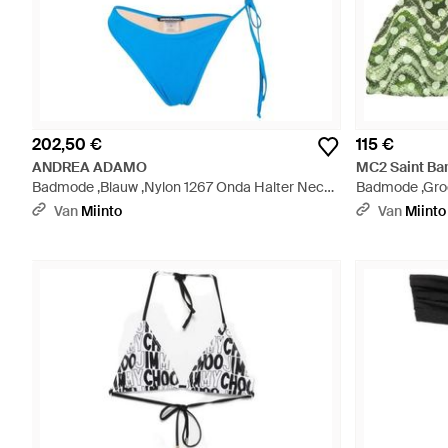
202,50 €
115 €
ANDREA ADAMO
MC2 Saint Bar
Badmode ,Blauw ,Nylon 1267 Onda Halter Neck
Badmode ,Groe
Bikini - Blauw
Van
Miinto
Van
Miinto