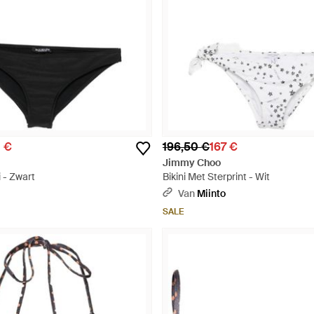
0 €
196,50 €
167 €
Jimmy Choo
 - Zwart
Bikini Met Sterprint - Wit
Van
Miinto
SALE