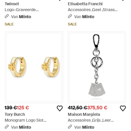
Twinset
Elisabetta Franchi
Logo-Graveerde
Accessoires ,Geel ,Strass
Sleutelhangerset - Metallic
Oorbellen - Metallic
Van
Miinto
Van
Miinto
SALE
SALE
139 €
125 €
412,50 €
375,50 €
Tory Burch
Maison Margiela
Monogram Logo Slot
Accessoires ,Grijs ,Leer
Sieradenset - Metallic
Sleutelhanger Met Bedeltjes -
Van
Miinto
Van
Miinto