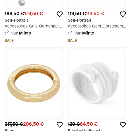
188,50 €
179,50 €
119,50 €
113,50 €
Self-Portrait
Self-Portrait
Accessoires ,Grijs ,Oorhangers
Accessoires ,Geel ,Oorstekers
Met Strik En Pareldruppel -
Met Strik En Parels - Metallic
Van
Miinto
Van
Miinto
Metallic
SALE
SALE
317,50 €
206,50 €
129 €
64,50 €
Eliou
Elisabetta Franchi