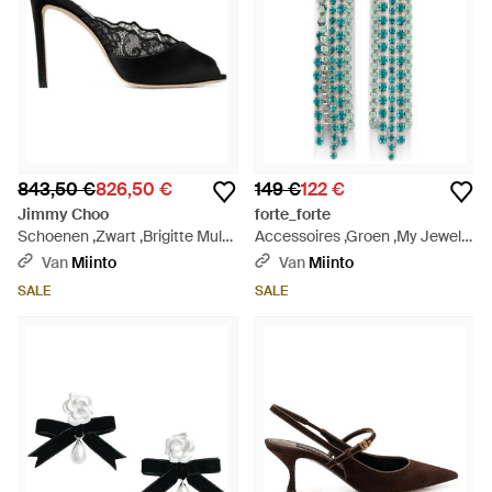
843,50 €
826,50 €
149 €
122 €
Jimmy Choo
forte_forte
Schoenen ,Zwart ,Brigitte Mule
Accessoires ,Groen ,My Jewel
100 - Zwart
Oorbellen - Blauw
Van
Miinto
Van
Miinto
SALE
SALE