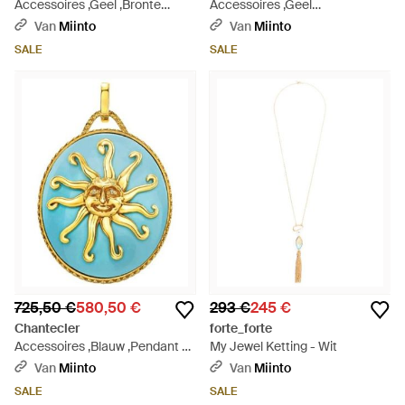
Accessoires ,Geel ,Bronte
Accessoires ,Geel
Lange Ketting - Metallic
,Wkabermuda Collier - Metallic
Van
Miinto
Van
Miinto
SALE
SALE
725,50 €
580,50 €
293 €
245 €
Chantecler
forte_forte
Accessoires ,Blauw ,Pendant Et
My Jewel Ketting - Wit
Voilà - Blauw
Van
Miinto
Van
Miinto
SALE
SALE