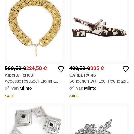
560,50 €
224,50 €
499,50 €
335 €
Alberta Ferretti
CAREL PARIS
Accessoires ,Geel ,Elegant
Schoenen ,Wit ,Leer Peche 25
Ketting Met Unieke Details -
Pumps - Metallic
Van
Miinto
Van
Miinto
Metallic
SALE
SALE