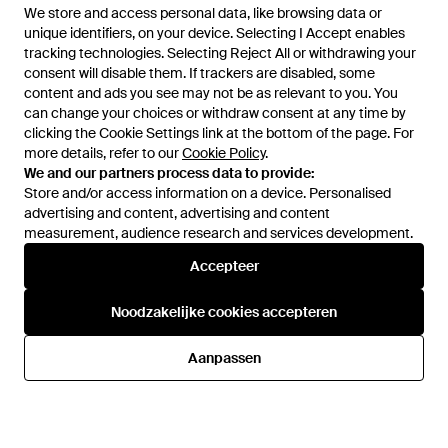
We store and access personal data, like browsing data or
We store and access personal data, like browsing data or
unique identifiers, on your device. Selecting I Accept enables
unique identifiers, on your device. Selecting I Accept enables
tracking technologies. Selecting Reject All or withdrawing your
tracking technologies. Selecting Reject All or withdrawing your
consent will disable them. If trackers are disabled, some
consent will disable them. If trackers are disabled, some
content and ads you see may not be as relevant to you. You
content and ads you see may not be as relevant to you. You
can change your choices or withdraw consent at any time by
can change your choices or withdraw consent at any time by
clicking the Cookie Settings link at the bottom of the page. For
clicking the Cookie Settings link at the bottom of the page. For
more details, refer to our
more details, refer to our
Cookie Policy
Cookie Policy
.
.
We and our partners process data to provide:
We and our partners process data to provide:
Store and/or access information on a device. Personalised
Store and/or access information on a device. Personalised
advertising and content, advertising and content
advertising and content, advertising and content
measurement, audience research and services development.
measurement, audience research and services development.
Accepteer
Accepteer
80,50 €
70,50 €
137,50 €
110 €
Swarovski
Swarovski
Noodzakelijke cookies accepteren
Noodzakelijke cookies accepteren
Accessoires ,Roze ,Oorbellen -
Accessoires ,Roze ,Horloges -
Roze
Wit
Van
Miinto
Van
Miinto
Aanpassen
Aanpassen
SALE
SALE