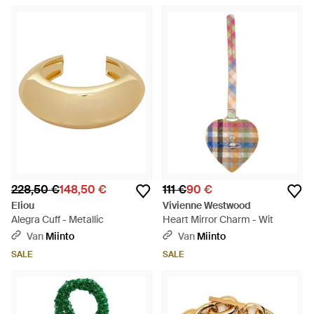
228,50 €
148,50 €
111 €
90 €
Eliou
Vivienne Westwood
Alegra Cuff - Metallic
Heart Mirror Charm - Wit
Van
Miinto
Van
Miinto
SALE
SALE