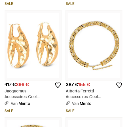
Wit
SALE
SALE
417 €
396 €
387 €
155 €
Jacquemus
Alberta Ferretti
Accessoires ,Geel
Accessoires ,Geel
,Veiligheidsspeld Oorbellen -
,Geometrische Ketting -
Van
Miinto
Van
Miinto
Metallic
Metallic
SALE
SALE