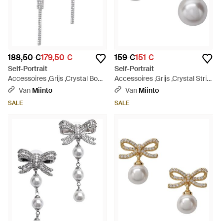
188,50 €
179,50 €
159 €
151 €
Self-Portrait
Self-Portrait
Accessoires ,Grijs ,Crystal Bow
Accessoires ,Grijs ,Crystal Strik
Earrings - Wit
Parel Oorstekers - Metallic
Van
Miinto
Van
Miinto
SALE
SALE