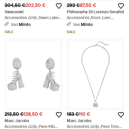
304,50 €
202,50 €
293 €
87,50 €
Swarovski
Philosophy Di Lorenzo Serafini
Accessoires ,Grijs ,Swan Lake
Accessoires ,Roze ,Leer
Open Cuff Armband - Metallic
Halsketting Met Bloem -
Van
Miinto
Van
Miinto
Naturel
SALE
SALE
213,50 €
128,50 €
183 €
110 €
Marc Jacobs
Marc Jacobs
Accessoires ,Grijs ,Pave Kiki
Accessoires ,Grijs ,Pave Tote