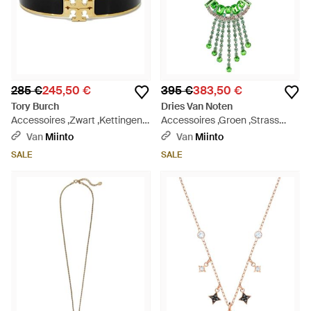
285 €
245,50 €
395 €
383,50 €
Tory Burch
Dries Van Noten
Accessoires ,Zwart ,Kettingen -
Accessoires ,Groen ,Strass
Zwart
Statement Ketting - Groen
Van
Miinto
Van
Miinto
SALE
SALE