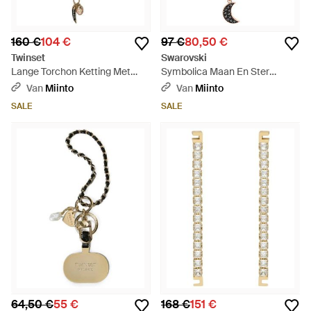
160 €
104 €
97 €
80,50 €
Twinset
Swarovski
Lange Torchon Ketting Met
Symbolica Maan En Ster
Hoorn, Camee En Hart Bedels -
Halsketting - Metallic
Van
Miinto
Van
Miinto
Metallic
SALE
SALE
64,50 €
55 €
168 €
151 €