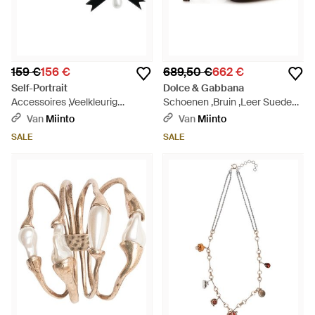
159 €
156 €
689,50 €
662 €
Self-Portrait
Dolce & Gabbana
Accessoires ,Veelkleurig
Schoenen ,Bruin ,Leer Suede
,Oorstekers Met Micro Strik En
En Nappa Leder Slingback -
Van
Miinto
Van
Miinto
Parels - Zwart
Bruin
SALE
SALE