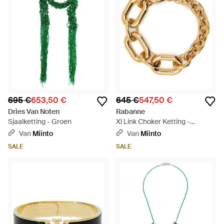
695 €
653,50 €
645 €
547,50 €
Dries Van Noten
Rabanne
Sjaalketting - Groen
Xl Link Choker Ketting -
Metallic
Van
Miinto
Van
Miinto
SALE
SALE