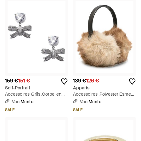
159 €
151 €
139 €
126 €
Self-Portrait
Apparis
Accessoires ,Grijs ,Oorbellen
Accessoires ,Polyester Esme
Met Kristallen Hart En Strik -
Oorbellen - Naturel
Van
Miinto
Van
Miinto
Metallic
SALE
SALE