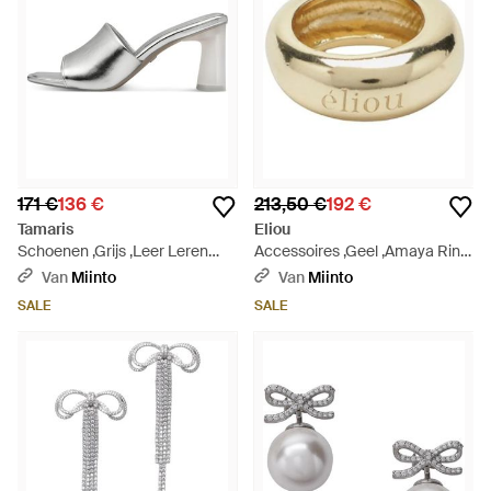
171 €
136 €
213,50 €
192 €
Tamaris
Eliou
Schoenen ,Grijs ,Leer Leren
Accessoires ,Geel ,Amaya Ring
Mule - Metallic
- Metallic
Van
Miinto
Van
Miinto
SALE
SALE