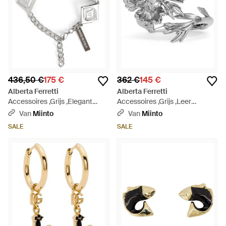
436,50 €
175 €
362 €
145 €
Alberta Ferretti
Alberta Ferretti
Accessoires ,Grijs ,Elegant
Accessoires ,Grijs ,Leer
Armband - Metallic
Elegante Ring Met
Van
Miinto
Van
Miinto
Bloemendessin - Metallic
SALE
SALE