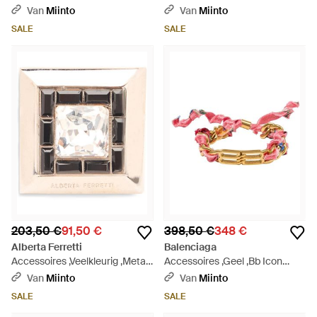
Boot Earrings - Metallic
Bag Ketting - Metallic
Van
Miinto
Van
Miinto
SALE
SALE
203,50 €
91,50 €
398,50 €
348 €
Alberta Ferretti
Balenciaga
Accessoires ,Veelkleurig ,Metal
Accessoires ,Geel ,Bb Icon
Ring - Metallic
Ribbon Bracelet - Roze
Van
Miinto
Van
Miinto
SALE
SALE