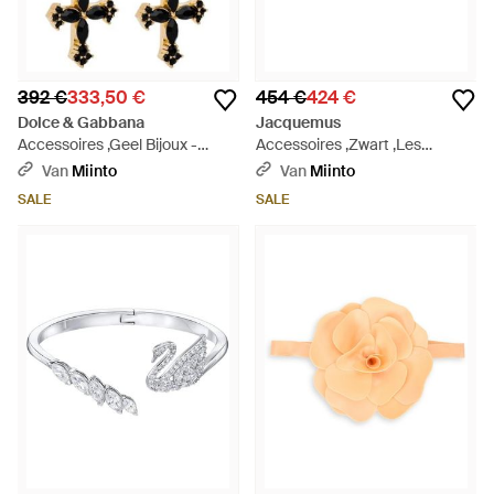
392 €
333,50 €
454 €
424 €
Dolce & Gabbana
Jacquemus
Accessoires ,Geel Bijoux -
Accessoires ,Zwart ,Les
Metallic
Boucles Poisson Oorbellen -
Van
Miinto
Van
Miinto
Metallic
SALE
SALE