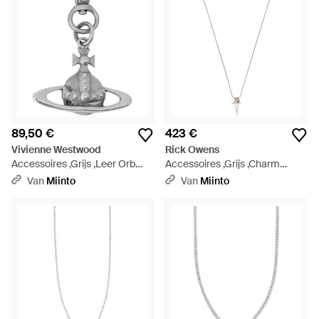
weekendoutfit naar een hoger niveau te tillen.
89,50 €
423 €
Vivienne Westwood
Rick Owens
Accessoires ,Grijs ,Leer Orb
Accessoires ,Grijs ,Charm
Charm Sleutelhanger - Wit
Palladio Pentagram Sieraden -
Van
Miinto
Van
Miinto
Metallic