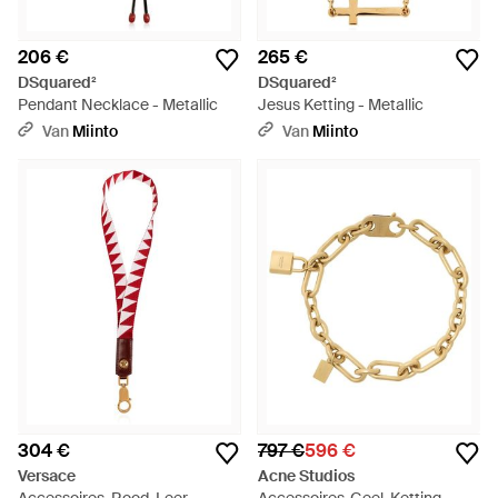
206 €
265 €
DSquared²
DSquared²
Pendant Necklace - Metallic
Jesus Ketting - Metallic
Van
Miinto
Van
Miinto
304 €
797 €
596 €
Versace
Acne Studios