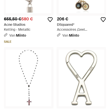
655,50 €
580 €
206 €
Acne Studios
DSquared²
Ketting - Metallic
Accessoires ,Geel
,Hangerketting - Metallic
Van
Miinto
Van
Miinto
SALE