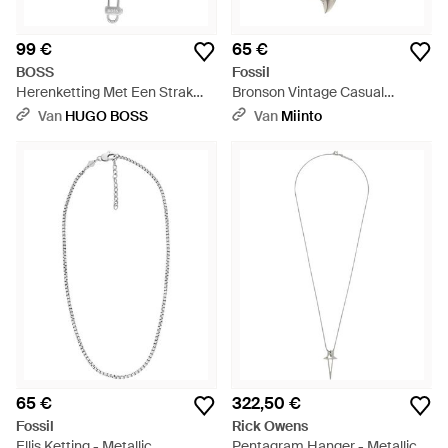
99 €
65 €
BOSS
Fossil
Herenketting Met Een Strak
Bronson Vintage Casual
Ontwerp - Meerkleurig
Ketting - Metallic
Van
HUGO BOSS
Van
Miinto
65 €
322,50 €
Fossil
Rick Owens
Ellis Ketting - Metallic
Pentagram Hanger - Metallic