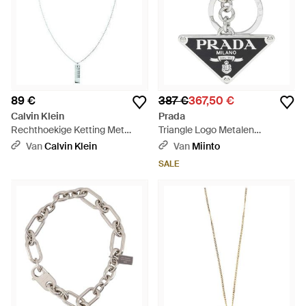
89 €
387 €
367,50 €
Calvin Klein
Prada
Rechthoekige Ketting Met
Triangle Logo Metalen
Hanger - Wit
Sleutelhanger - Wit
Van
Calvin Klein
Van
Miinto
SALE