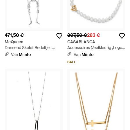
471,50 €
307,50 €
283 €
McQueen
CASABLANCA
Dansend Skelet Bedeltje -
Accessoires ,Veelkleurig ,Logo
Metallic
Hanger Ketting - Wit
Van
Miinto
Van
Miinto
SALE