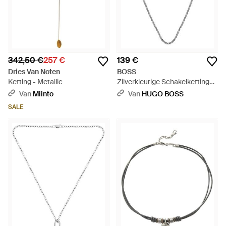
342,50 €
257 €
139 €
Dries Van Noten
BOSS
Ketting - Metallic
Zilverkleurige Schakelketting
Met Antieke Afwerking -
Van
Miinto
Van
HUGO BOSS
Meerkleurig
SALE