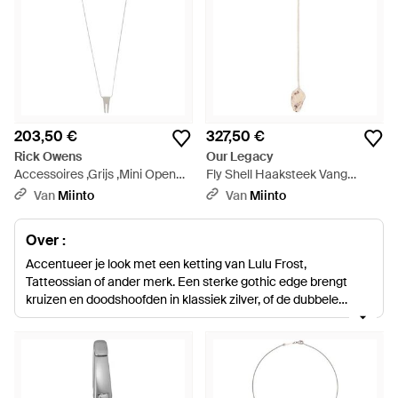
203,50 €
327,50 €
Rick Owens
Our Legacy
Accessoires ,Grijs ,Mini Open
Fly Shell Haaksteek Vang
Trunk Charm - Wit
Ketting - Wit
Van
Miinto
Van
Miinto
Over :
Accentueer je look met een ketting van Lulu Frost,
Tatteossian of ander merk. Een sterke gothic edge brengt
kruizen en doodshoofden in klassiek zilver, of de dubbele
kruizen in ultramodern neon van DSquared².
Identiteitsplaatjes krijgen een nieuwe twist met leer,
doodshoofden en fleur-de-lismotieven, terwijl hangers
opgefraaid worden met veren, kogels, oude sleutels en
slagtanden. Gebruik jouw ketting om je zakelijke of