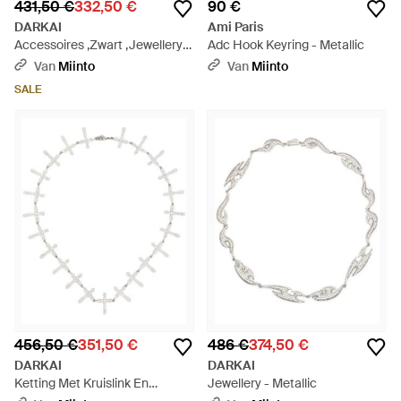
431,50 €
332,50 €
90 €
DARKAI
Ami Paris
Accessoires ,Zwart ,Jewellery -
Adc Hook Keyring - Metallic
Metallic
Van
Miinto
Van
Miinto
SALE
456,50 €
351,50 €
486 €
374,50 €
DARKAI
DARKAI
Ketting Met Kruislink En
Jewellery - Metallic