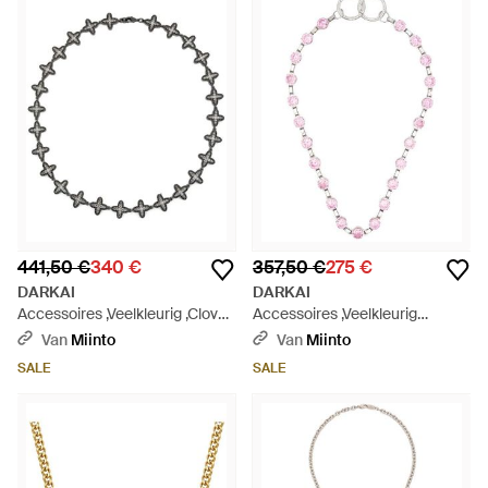
441,50 €
340 €
357,50 €
275 €
DARKAI
DARKAI
Accessoires ,Veelkleurig ,Clover
Accessoires ,Veelkleurig
Baguette Ketting - Metallic
,Necklace - Metallic
Van
Miinto
Van
Miinto
SALE
SALE