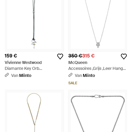
159 €
350 €
315 €
Vivienne Westwood
McQueen
Diamante Key Orb
Accessoires ,Grijs ,Leer Hanger
Sleutelhanger - Metallic
Ketting - Metallic
Van
Miinto
Van
Miinto
SALE