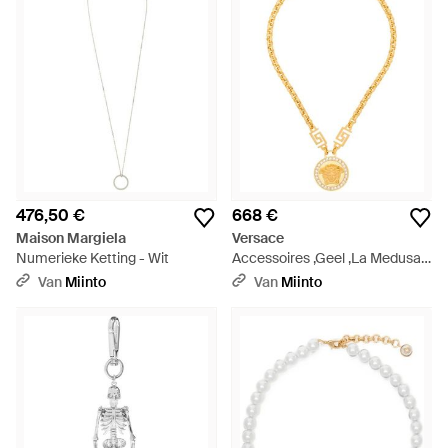
476,50 €
668 €
Maison Margiela
Versace
Numerieke Ketting - Wit
Accessoires ,Geel ,La Medusa
Crystal Halsketting - Metallic
Van
Miinto
Van
Miinto