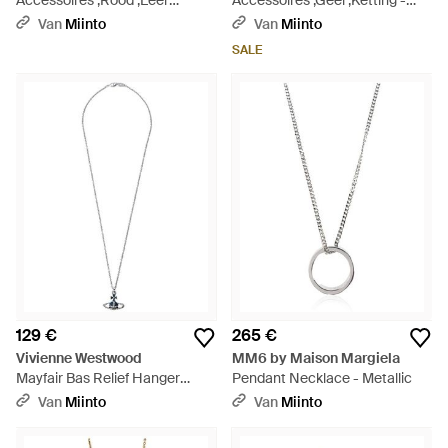
Accessoires ,Rood ,Leer
Accessoires ,Geel ,Ketting -
Ribbon Keychain - Rood
Metallic
Van
Miinto
Van
Miinto
SALE
129 €
265 €
Vivienne Westwood
MM6 by Maison Margiela
Mayfair Bas Relief Hanger
Pendant Necklace - Metallic
Ketting - Metallic
Van
Miinto
Van
Miinto