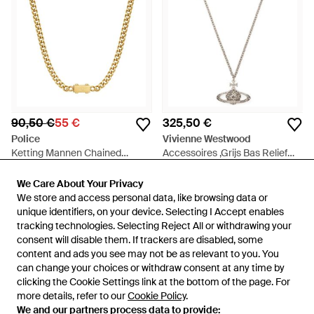
90,50 €
55 €
325,50 €
Police
Vivienne Westwood
Ketting Mannen Chained
Accessoires ,Grijs Bas Relief
Peagn0002102 - Metallic
Hanger - Metallic
Van
Miinto
Van
Miinto
We Care About Your Privacy
We Care About Your Privacy
SALE
We store and access personal data, like browsing data or
We store and access personal data, like browsing data or
unique identifiers, on your device. Selecting I Accept enables
unique identifiers, on your device. Selecting I Accept enables
tracking technologies. Selecting Reject All or withdrawing your
tracking technologies. Selecting Reject All or withdrawing your
consent will disable them. If trackers are disabled, some
consent will disable them. If trackers are disabled, some
content and ads you see may not be as relevant to you. You
content and ads you see may not be as relevant to you. You
can change your choices or withdraw consent at any time by
can change your choices or withdraw consent at any time by
clicking the Cookie Settings link at the bottom of the page. For
clicking the Cookie Settings link at the bottom of the page. For
more details, refer to our
more details, refer to our
Cookie Policy
Cookie Policy
.
.
We and our partners process data to provide:
We and our partners process data to provide: