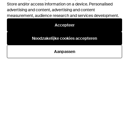
Store and/or access information on a device. Personalised
Store and/or access information on a device. Personalised
advertising and content, advertising and content
advertising and content, advertising and content
measurement, audience research and services development.
measurement, audience research and services development.
Accepteer
Accepteer
390,50 €
235,50 €
117,50 €
Rick Owens
DSquared²
Noodzakelijke cookies accepteren
Noodzakelijke cookies accepteren
Trunk Charm Palladio - Metallic
Accessoires ,Zwart ,Katoen
Hangerketting - Metallic
Van
Miinto
Van
Miinto
Aanpassen
Aanpassen
SALE