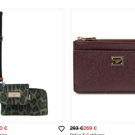
0 €
293 €
269 €