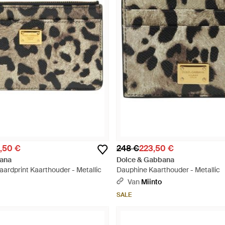
,50 €
248 €
223,50 €
ana
Dolce & Gabbana
ardprint Kaarthouder - Metallic
Dauphine Kaarthouder - Metallic
Van
Miinto
SALE