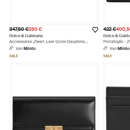
347,50 €
250 €
422 €
400,5
Dolce & Gabbana
Dolce & Gabb
Accessoires ,Zwart ,Leer Grote Dauphine
Portafoglio - 
Kalfslederen Kaarthouder Met Plaquette - Grijs
Van
Miinto
Van
Miinto
SALE
SALE