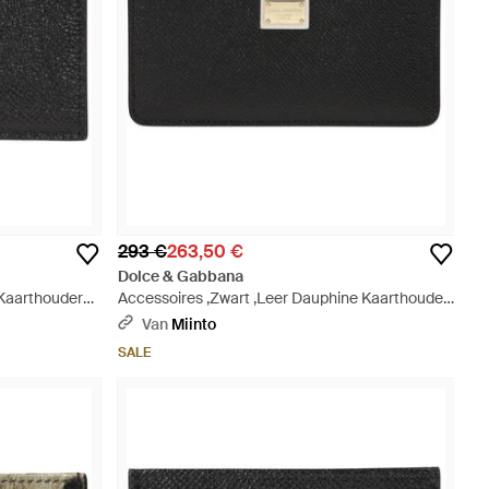
293 €
263,50 €
Dolce & Gabbana
 Kaarthouder
Accessoires ,Zwart ,Leer Dauphine Kaarthouder
- Zwart
Van
Miinto
SALE