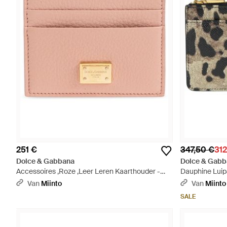
251 €
347,50 €
312
Dolce & Gabbana
Dolce & Gabb
Accessoires ,Roze ,Leer Leren Kaarthouder -
Dauphine Luipa
Roze
Van
Miinto
Van
Miinto
SALE