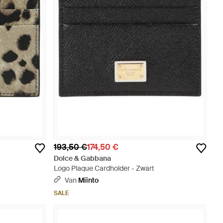
193,50 €
174,50 €
Dolce & Gabbana
Logo Plaque Cardholder - Zwart
Van
Miinto
SALE