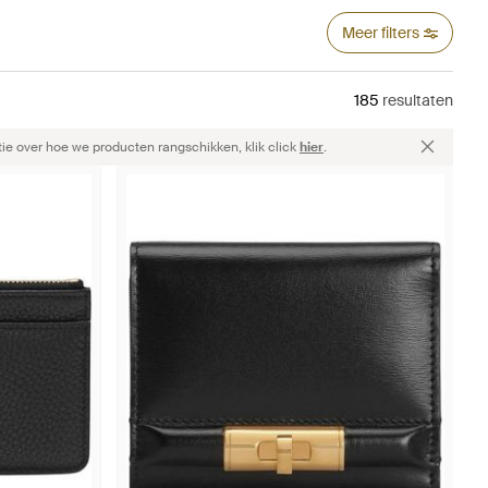
Meer filters
185
resultaten
ie over hoe we producten rangschikken, klik click
hier
.