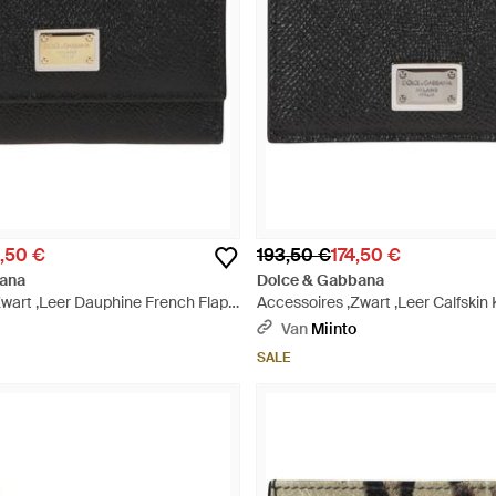
,50 €
193,50 €
174,50 €
ana
Dolce & Gabbana
Zwart ,Leer Dauphine French Flap
Accessoires ,Zwart ,Leer Calfskin
Met Merkplaatje - Zwart
Van
Miinto
SALE