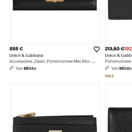
888 €
213,50 €
192
Dolce & Gabbana
Dolce & Gabb
Accessoires ,Zwart ,Portemonnee Met Rits -
Portemonnee V
Zwart
Van
Miinto
Van
Miinto
SALE