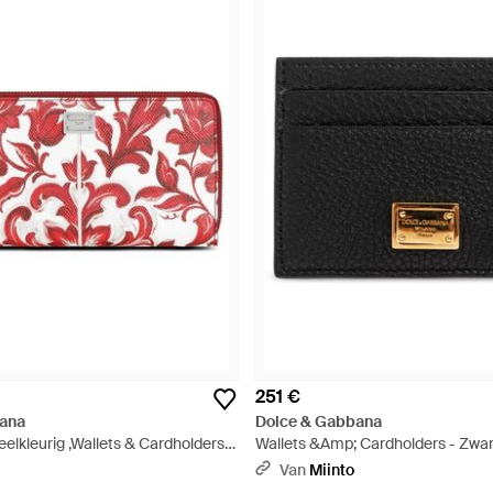
251 €
ana
Dolce & Gabbana
eelkleurig ,Wallets & Cardholders -
Wallets &Amp; Cardholders - Zwar
Van
Miinto