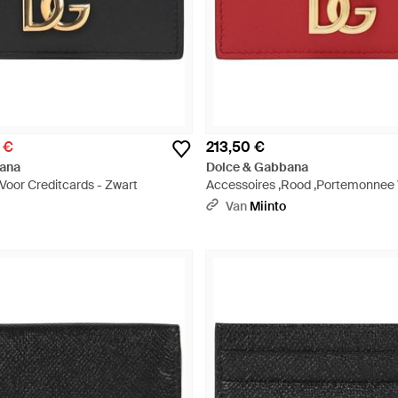
 €
213,50 €
ana
Dolce & Gabbana
oor Creditcards - Zwart
Accessoires ,Rood ,Portemonnee
Creditcards - Rood
Van
Miinto