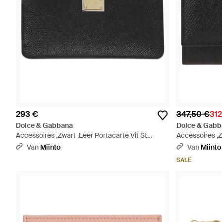
293 €
347,50 €
312
Dolce & Gabbana
Dolce & Gabb
Accessoires ,Zwart ,Leer Portacarte Vit St
Accessoires ,
Dauphine - Zwart
Wallet - Zwart
Van
Miinto
Van
Miinto
SALE