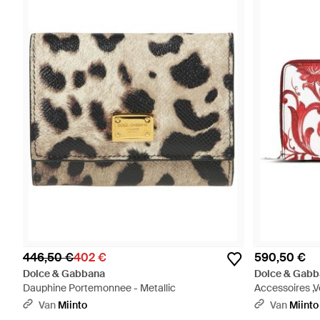
446,50 €
402 €
590,50 €
Dolce & Gabbana
Dolce & Gabb
Dauphine Portemonnee - Metallic
Accessoires ,V
Rood
Van
Miinto
Van
Miinto