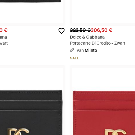
0 €
322,50 €
306,50 €
ana
Dolce & Gabbana
Zwart
Portacarte Di Credito - Zwart
Van
Miinto
SALE