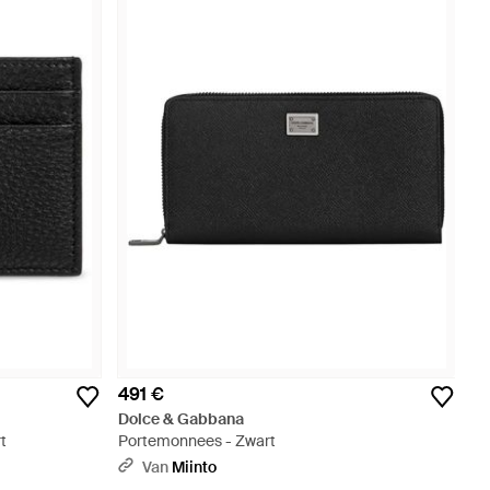
491 €
Dolce & Gabbana
t
Portemonnees - Zwart
Van
Miinto