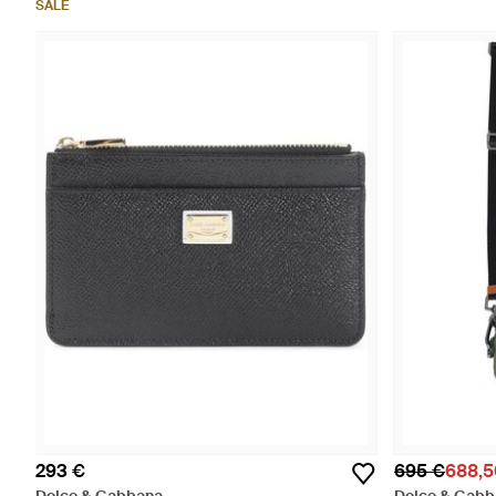
SALE
293 €
695 €
688,5