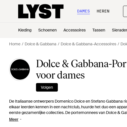
DAMES
HEREN
Kleding
Schoenen
Accessoires
Tassen
Sierade
Home
Dolce & Gabbana
Dolce & Gabbana-Accessoires
Dol
Dolce & Gabbana-Por
voor dames
Volgen
De Italiaanse ontwerpers Domenico Dolce en Stefano Gabbana ric
elkaar leerden kennen in een nachtclub, huurde het duo een app
eerste gezamenlijke collecties. De portemonnees van Dolce & Gabb
luipaardprint in zacht kalfsleder, tot eenvoudigere overslagontwerp
Meer