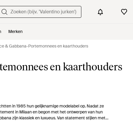
n
Merken
ce & Gabbana-Portemonnees en kaarthouders
temonnees en kaarthouders
htten in 1985 hun gelijknamige modelabel op. Nadat ze
artement in Milaan en begon met het ontwerpen van hun
ana zijn klassiek en luxueus. Van statement stijlen met
en met logo, deze selectie biedt voor elk wat wils.