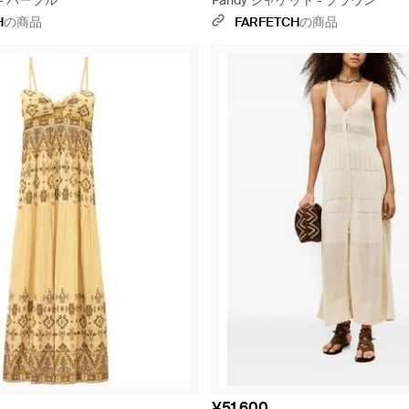
- パープル
Pandy ジャケット - ブラウン
H
の商品
FARFETCH
の商品
¥51,600