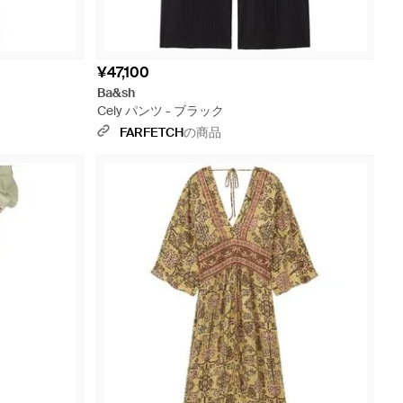
¥47,100
Ba&sh
Cely パンツ - ブラック
FARFETCH
の商品