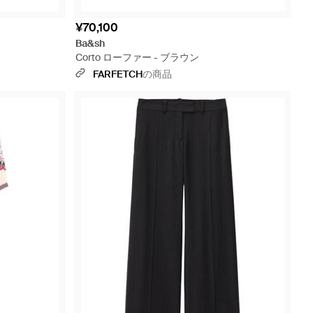
¥70,100
Ba&sh
Corto ローファー - ブラウン
FARFETCH
の商品