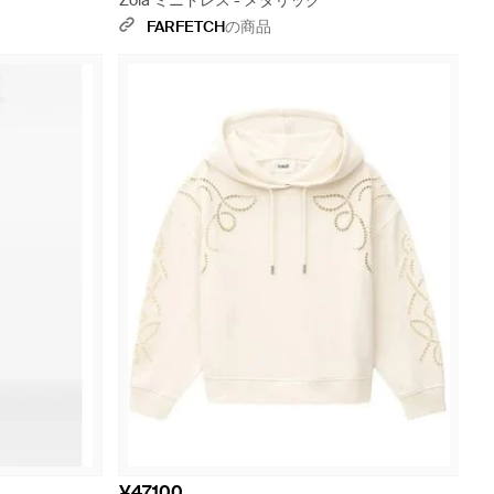
Zola ミニドレス - メタリック
FARFETCH
の商品
¥47,100