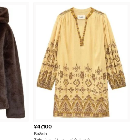
¥47,100
Ba&sh