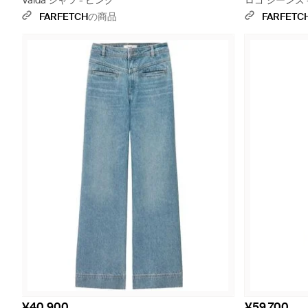
Valda シャツ - ピンク
ロゴ ジーンズ 
FARFETCH
の商品
FARFETC
¥40,900
¥59,700