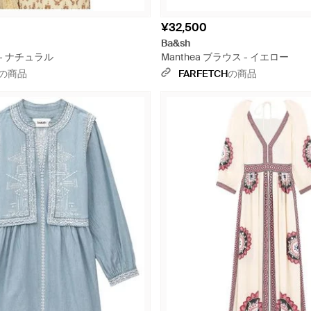
¥32,500
Ba&sh
プ - ナチュラル
Manthea ブラウス - イエロー
の商品
FARFETCH
の商品