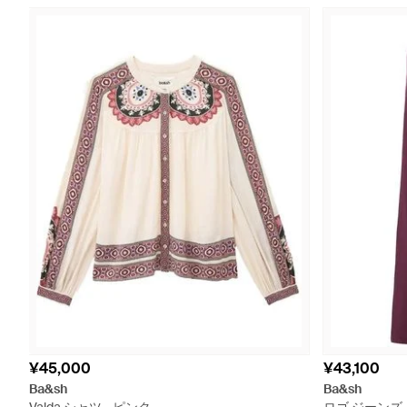
¥45,000
¥43,100
Ba&sh
Ba&sh