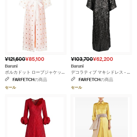
¥121,600
¥85,100
¥103,700
¥62,200
Baruni
Baruni
ポルカドット ローブジャケット
デコラティブ マキシドレス - ブ
- ピンク
ラック
FARFETCH
の商品
FARFETCH
の商品
セール
セール