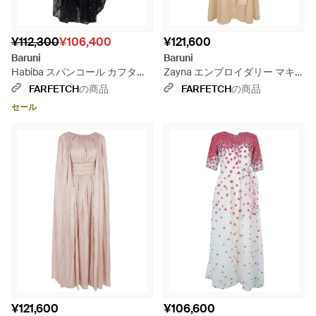
¥112,300
¥106,400
¥121,600
Baruni
Baruni
Habiba スパンコール カフタン
Zayna エンブロイダリー マキシ
- ブラック
ドレス - ナチュラル
FARFETCH
の商品
FARFETCH
の商品
セール
¥121,600
¥106,600