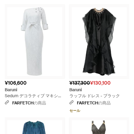
¥106,600
¥137,300
¥130,100
Baruni
Baruni
Sedum デコラティブ マキシド
ラッフル ドレス - ブラック
レス - ホワイト
FARFETCH
の商品
FARFETCH
の商品
セール