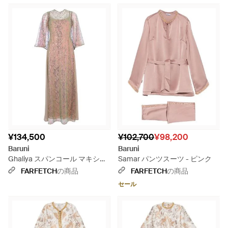
¥134,500
¥102,700
¥98,200
Baruni
Baruni
Ghaliya スパンコール マキシド
Samar パンツスーツ - ピンク
レス - ピンク
FARFETCH
の商品
FARFETCH
の商品
セール