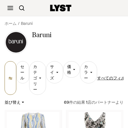
ホーム
Baruni
Baruni
セ
カ
サ
価
カ
ー
テ
イ
格
ラ
ル
ゴ
ズ
ー
すべてのフィル
リ
ー
並び替え
69
件の結果
1
店のパートナーより