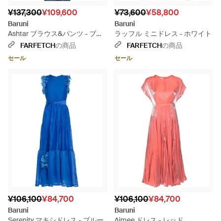
¥137,300
¥109,600
¥73,600
¥58,800
Baruni
Baruni
Ashtar ブラウス&パンツ - ブル
ラッフル ミニドレス - ホワイト
ー
FARFETCH
の商品
FARFETCH
の商品
セール
セール
¥106,100
¥84,700
¥106,100
¥84,700
Baruni
Baruni
Serenity マキシドレス - ブルー
Aimee ドレス - レッド