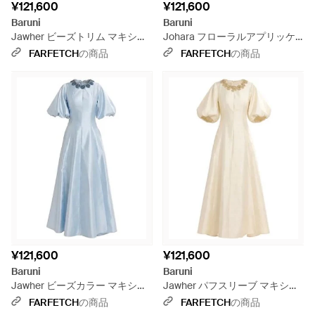
¥121,600
¥121,600
Baruni
Baruni
Jawher ビーズトリム マキシド
Johara フローラルアプリッケ
レス - レッド
リボン ドレス - ブルー
FARFETCH
の商品
FARFETCH
の商品
¥121,600
¥121,600
Baruni
Baruni
Jawher ビーズカラー マキシド
Jawher パフスリーブ マキシド
レス - ブルー
レス - ホワイト
FARFETCH
の商品
FARFETCH
の商品