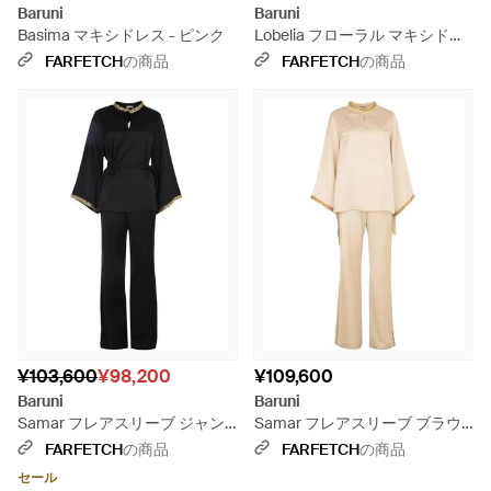
Baruni
Baruni
Basima マキシドレス - ピンク
Lobelia フローラル マキシドレ
ス - ホワイト
FARFETCH
の商品
FARFETCH
の商品
¥103,600
¥98,200
¥109,600
Baruni
Baruni
Samar フレアスリーブ ジャン
Samar フレアスリーブ ブラウ
プスーツ - ブラック
ス＆パンツ 2点組 - ナチュラル
FARFETCH
の商品
FARFETCH
の商品
セール