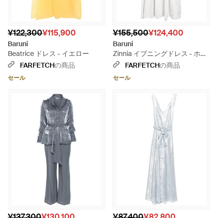
¥122,300
¥115,900
¥155,500
¥124,400
Baruni
Baruni
Beatrice ドレス - イエロー
Zinnia イブニングドレス - ホワ
イト
FARFETCH
の商品
FARFETCH
の商品
セール
セール
¥137,300
¥130,100
¥87,400
¥82,800