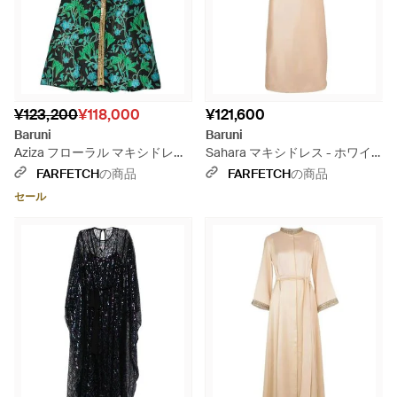
¥123,200
¥118,000
¥121,600
Baruni
Baruni
Aziza フローラル マキシドレス
Sahara マキシドレス - ホワイ
- グリーン
ト
FARFETCH
の商品
FARFETCH
の商品
セール