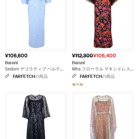
¥106,600
¥112,300
¥106,400
Baruni
Baruni
Sedum デコラティブ ベルテッ
Mira フローラル マキシドレス -
ド ドレス - ブルー
レッド
FARFETCH
の商品
FARFETCH
の商品
セール