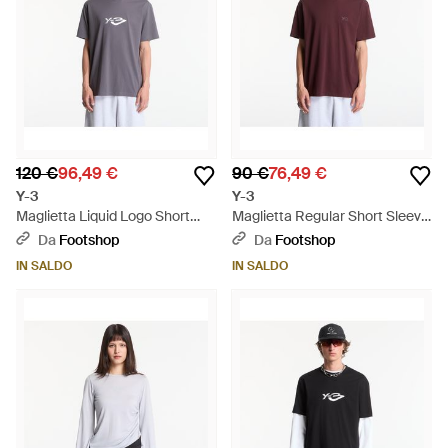
120 €
96,49 €
90 €
76,49 €
Y-3
Y-3
Maglietta Liquid Logo Short
Maglietta Regular Short Sleeve
Sleeve T-Shirt - Grigio
T-Shirt - Rosso
Da
Footshop
Da
Footshop
IN SALDO
IN SALDO