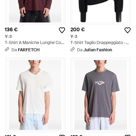
136 €
200 €
Y-3
Y-3
T-Shirt A Maniche Lunghe Con
T-Shirt Taglio Drappeggiato -
Logo - Viola
Nero
Da
FARFETCH
Da
Julian Fashion