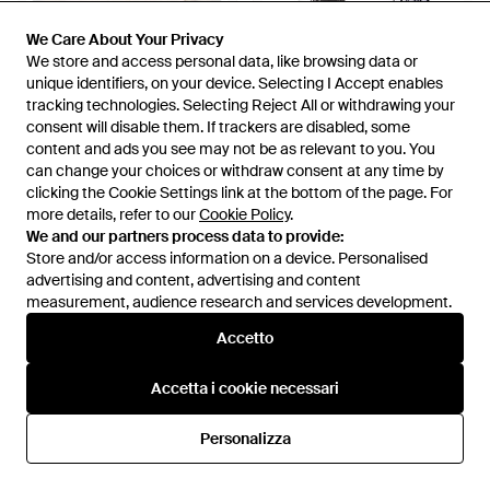
We Care About Your Privacy
We Care About Your Privacy
We store and access personal data, like browsing data or
We store and access personal data, like browsing data or
unique identifiers, on your device. Selecting I Accept enables
unique identifiers, on your device. Selecting I Accept enables
tracking technologies. Selecting Reject All or withdrawing your
tracking technologies. Selecting Reject All or withdrawing your
consent will disable them. If trackers are disabled, some
consent will disable them. If trackers are disabled, some
content and ads you see may not be as relevant to you. You
content and ads you see may not be as relevant to you. You
can change your choices or withdraw consent at any time by
can change your choices or withdraw consent at any time by
150 €
clicking the Cookie Settings link at the bottom of the page. For
clicking the Cookie Settings link at the bottom of the page. For
223 €
137 €
more details, refer to our
more details, refer to our
Cookie Policy
Cookie Policy
.
.
Y-3
Y-3
We and our partners process data to provide:
We and our partners process data to provide:
X Wales Bonner T-Shirt
Graphic Tank Top - Bianco
Store and/or access information on a device. Personalised
Store and/or access information on a device. Personalised
Stampata - Bianco
Da
Sugar
Da
FARFETCH
advertising and content, advertising and content
advertising and content, advertising and content
IN SALDO
measurement, audience research and services development.
measurement, audience research and services development.
Accetto
Accetto
Accetta i cookie necessari
Accetta i cookie necessari
Personalizza
Personalizza