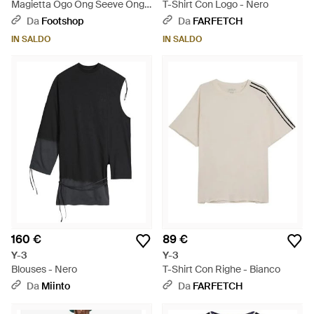
Magietta Ogo Ong Seeve Ong-
T-Shirt Con Logo - Nero
Seeve Top Back - Nero
Da
Footshop
Da
FARFETCH
IN SALDO
IN SALDO
160 €
89 €
Y-3
Y-3
Blouses - Nero
T-Shirt Con Righe - Bianco
Da
Miinto
Da
FARFETCH