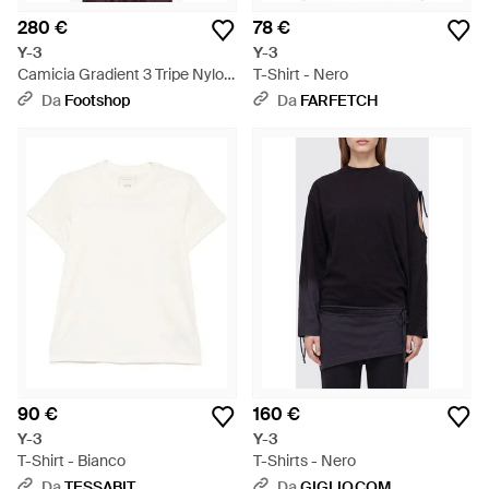
280 €
78 €
Y-3
Y-3
Camicia Gradient 3 Tripe Nylon
T-Shirt - Nero
Overhirt Uniex - Viola
Da
Footshop
Da
FARFETCH
90 €
160 €
Y-3
Y-3
T-Shirt - Bianco
T-Shirts - Nero
Da
TESSABIT
Da
GIGLIO.COM