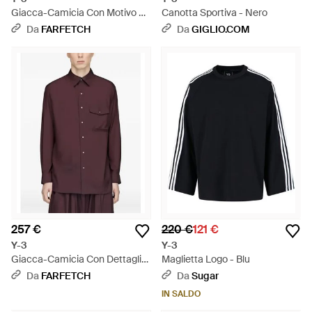
Giacca-Camicia Con Motivo A
Canotta Sportiva - Nero
3 Righe Sfumato - Nero
Da
FARFETCH
Da
GIGLIO.COM
257 €
220 €
121 €
Y-3
Y-3
Giacca-Camicia Con Dettaglio
Maglietta Logo - Blu
A 3 Righe - Viola
Da
FARFETCH
Da
Sugar
IN SALDO