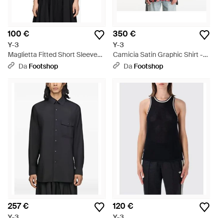
100 €
350 €
Y-3
Y-3
Maglietta Fitted Short Sleeve
Camicia Satin Graphic Shirt -
Tee - Bianco
Rosso
Da
Footshop
Da
Footshop
257 €
120 €
Y-3
Y-3