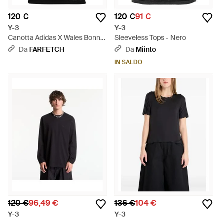
120 €
120 €
91 €
Y-3
Y-3
Canotta Adidas X Wales Bonner
Sleeveless Tops - Nero
- Nero
Da
FARFETCH
Da
Miinto
IN SALDO
120 €
96,49 €
136 €
104 €
Y-3
Y-3