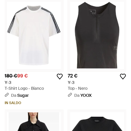
180 €
99 €
72 €
Y-3
Y-3
T-Shirt Logo - Bianco
Top - Nero
Da
Sugar
Da
YOOX
IN SALDO