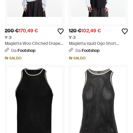
200 €
170,49 €
120 €
102,49 €
Y-3
Y-3
Magietta Woo Cinched Drape
Magietta Iquid Ogo Short
Ong Seeve Ong-Seeve Top Gh
Seeve T-Shirt Back - Nero
Da
Footshop
Da
Footshop
Soid - Bianco
IN SALDO
IN SALDO