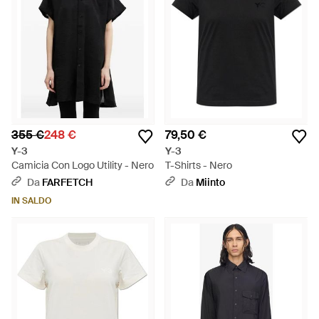
355 €
248 €
79,50 €
Y-3
Y-3
Camicia Con Logo Utility - Nero
T-Shirts - Nero
Da
FARFETCH
Da
Miinto
IN SALDO