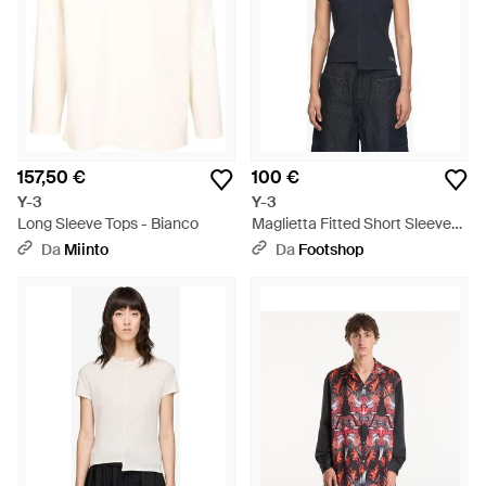
157,50 €
100 €
Y-3
Y-3
Long Sleeve Tops - Bianco
Maglietta Fitted Short Sleeve
Tee - Nero
Da
Miinto
Da
Footshop