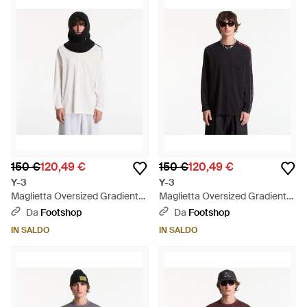
150 €
120,49 €
150 €
120,49 €
Y-3
Y-3
Maglietta Oversized Gradient
Maglietta Oversized Gradient
Stripes Long Sleeve T-Shirt -
Stripes Long Sleeve T-Shirt -
Da
Footshop
Da
Footshop
Bianco
Nero
IN SALDO
IN SALDO