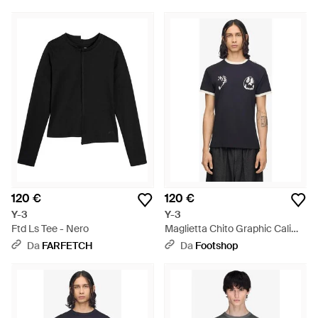
Nero
120 €
120 €
Y-3
Y-3
Ftd Ls Tee - Nero
Maglietta Chito Graphic Cali
Tee - Nero
Da
FARFETCH
Da
Footshop