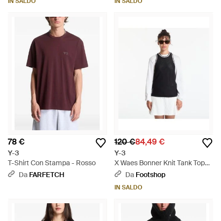
IN SALDO
IN SALDO
78 €
120 €
84,49 €
Y-3
Y-3
T-Shirt Con Stampa - Rosso
X Waes Bonner Knit Tank Top
Back - Nero
Da
FARFETCH
Da
Footshop
IN SALDO