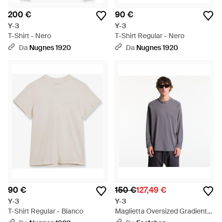
200 €
90 €
Y-3
Y-3
T-Shirt - Nero
T-Shirt Regular - Nero
Da
Nugnes 1920
Da
Nugnes 1920
90 €
150 €
127,49 €
Y-3
Y-3
T-Shirt Regular - Bianco
Maglietta Oversized Gradient
Stripes Long Sleeve T-Shirt -