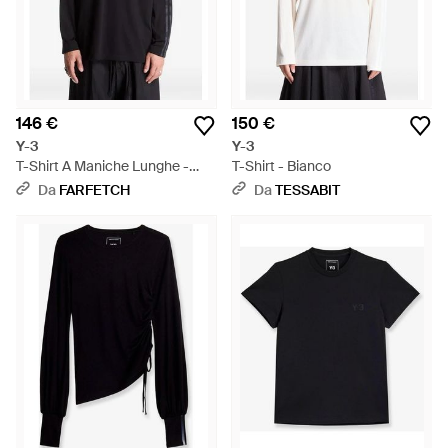
146 €
150 €
Y-3
Y-3
T-Shirt A Maniche Lunghe -
T-Shirt - Bianco
Nero
Da
FARFETCH
Da
TESSABIT