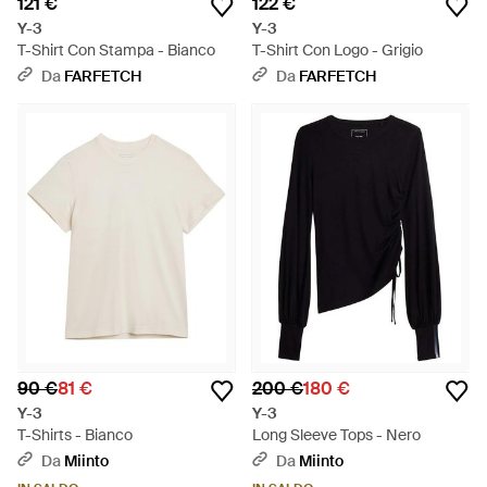
121 €
122 €
Y-3
Y-3
T-Shirt Con Stampa - Bianco
T-Shirt Con Logo - Grigio
Da
FARFETCH
Da
FARFETCH
90 €
81 €
200 €
180 €
Y-3
Y-3
T-Shirts - Bianco
Long Sleeve Tops - Nero
Da
Miinto
Da
Miinto