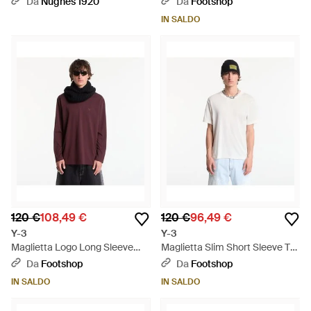
Da
Nugnes 1920
Da
Footshop
Grigio
IN SALDO
120 €
108,49 €
120 €
96,49 €
Y-3
Y-3
Maglietta Logo Long Sleeve
Maglietta Slim Short Sleeve T-
Long-Sleeve Top - Rosso
Shirt - Bianco
Da
Footshop
Da
Footshop
IN SALDO
IN SALDO