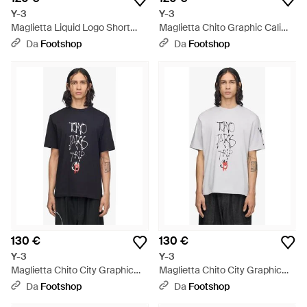
Y-3
Y-3
Maglietta Liquid Logo Short
Maglietta Chito Graphic Cali
Sleeve Tee - Bianco
Tee - Bianco
Da
Footshop
Da
Footshop
130 €
130 €
Y-3
Y-3
Maglietta Chito City Graphic
Maglietta Chito City Graphic
Short Sleeve Tee - Nero
Short Sleeve Tee - Bianco
Da
Footshop
Da
Footshop