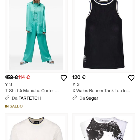
153 €
114 €
120 €
Y-3
Y-3
T-Shirt A Maniche Corte -
X Wales Bonner Tank Top In
Verde
Mesh - Nero
Da
FARFETCH
Da
Sugar
IN SALDO