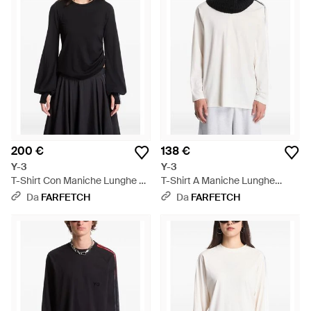
200 €
138 €
Y-3
Y-3
T-Shirt Con Maniche Lunghe A
T-Shirt A Maniche Lunghe
Palloncino - Nero
Oversize Sfumata A Righe -
Da
FARFETCH
Da
FARFETCH
Bianco