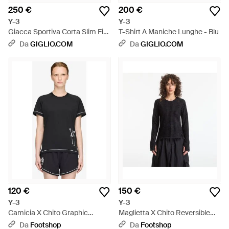
250 €
200 €
Y-3
Y-3
Giacca Sportiva Corta Slim Fit -
T-Shirt A Maniche Lunghe - Blu
Blu
Da
GIGLIO.COM
Da
GIGLIO.COM
120 €
150 €
Y-3
Y-3
Camicia X Chito Graphic
Maglietta X Chito Reversible
Running Short Sleeve Tee -
Running Long Sleeve - Nero
Da
Footshop
Da
Footshop