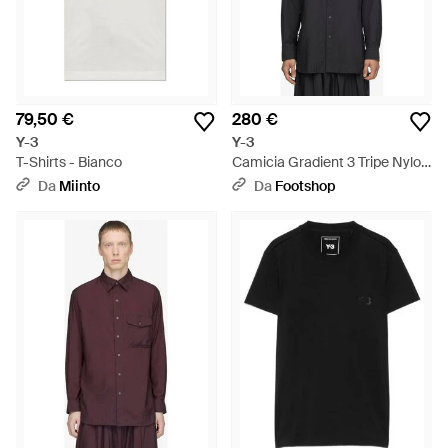
79,50 €
280 €
Y-3
Y-3
T-Shirts - Bianco
Camicia Gradient 3 Tripe Nylon
Overhirt Uniex - Nero
Da
Miinto
Da
Footshop