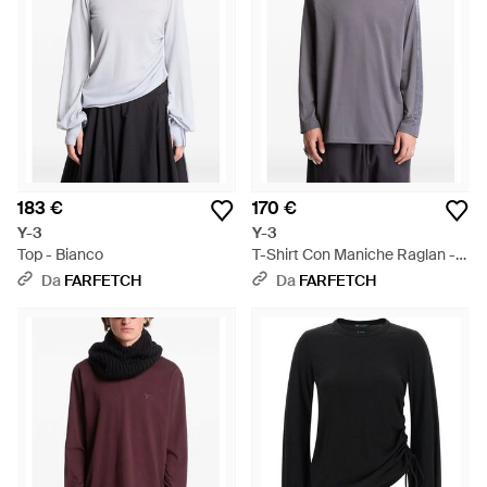
183 €
170 €
Y-3
Y-3
Top - Bianco
T-Shirt Con Maniche Raglan -
Grigio
Da
FARFETCH
Da
FARFETCH