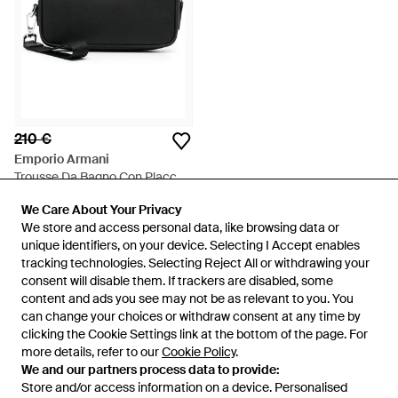
210 €
Emporio Armani
Trousse Da Bagno Con Placca
Logo - Nero
Da
TESSABIT
We Care About Your Privacy
We Care About Your Privacy
ESAURITO
We store and access personal data, like browsing data or
We store and access personal data, like browsing data or
unique identifiers, on your device. Selecting I Accept enables
unique identifiers, on your device. Selecting I Accept enables
tracking technologies. Selecting Reject All or withdrawing your
tracking technologies. Selecting Reject All or withdrawing your
consent will disable them. If trackers are disabled, some
consent will disable them. If trackers are disabled, some
content and ads you see may not be as relevant to you. You
content and ads you see may not be as relevant to you. You
can change your choices or withdraw consent at any time by
can change your choices or withdraw consent at any time by
clicking the Cookie Settings link at the bottom of the page. For
clicking the Cookie Settings link at the bottom of the page. For
more details, refer to our
more details, refer to our
Cookie Policy
Cookie Policy
.
.
We and our partners process data to provide:
We and our partners process data to provide:
Store and/or access information on a device. Personalised
Store and/or access information on a device. Personalised