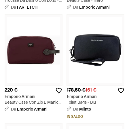
Trousse Da Bagno Con Logo -
Beauty Case - Nero
Nero
Da
FARFETCH
Da
Emporio Armani
220 €
178,50 €
161 €
Emporio Armani
Emporio Armani
Beauty Case Con Zip E Manico
Toilet Bags - Blu
Laterale - Viola
Da
Emporio Armani
Da
Miinto
IN SALDO