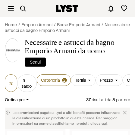
Home
Emporio Armani
Borse Emporio Armani
Necessaire e
astucci da bagno Emporio Armani
Necessaire e astucci da bagno
Emporio Armani da uomo
Segui
In
Categoria
Taglia
Prezzo
Col
2
saldo
Ordina per
37
risultati
da
8
partner
Le commissioni pagate a Lyst e altri benefit possono influenzare
la classificazione di un prodotto in questa ricerca. Per maggiori
informazioni su come classifichiamo i prodotti clicca
qui
.