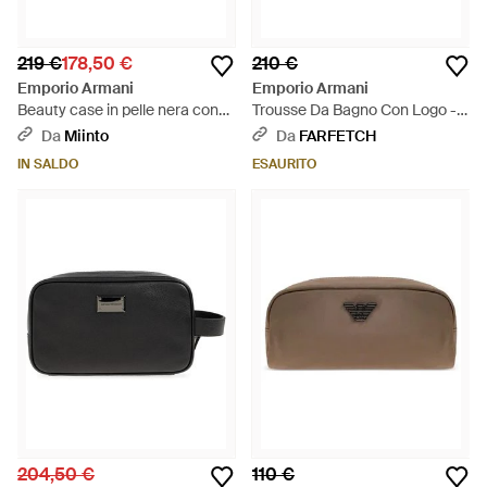
219 €
178,50 €
210 €
Emporio Armani
Emporio Armani
Beauty case in pelle nera con
Trousse Da Bagno Con Logo -
polsiera - Nero
Neutro
Da
Miinto
Da
FARFETCH
IN SALDO
ESAURITO
204,50 €
110 €