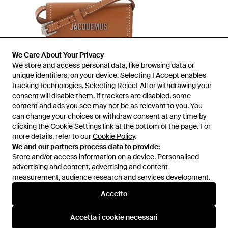
We Care About Your Privacy
We store and access personal data, like browsing data or
unique identifiers, on your device. Selecting I Accept enables
tracking technologies. Selecting Reject All or withdrawing your
consent will disable them. If trackers are disabled, some
1
/
1
content and ads you see may not be as relevant to you. You
can change your choices or withdraw consent at any time by
clicking the Cookie Settings link at the bottom of the page. For
Prima disponibile presso:
Balardi
more details, refer to our
Cookie Policy
.
We and our partners process data to provide:
Store and/or access information on a device. Personalised
advertising and content, advertising and content
measurement, audience research and services development.
Accetto
Accetta i cookie necessari
Assistenza e info