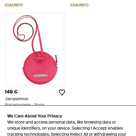
ESAURITO
ESAURITO
149 €
Jacquemus
Portamonete - Rosa
Da
YOOX
We Care About Your Privacy
We Care About Your Privacy
ESAURITO
We store and access personal data, like browsing data or
We store and access personal data, like browsing data or
unique identifiers, on your device. Selecting I Accept enables
unique identifiers, on your device. Selecting I Accept enables
tracking technologies. Selecting Reject All or withdrawing your
tracking technologies. Selecting Reject All or withdrawing your