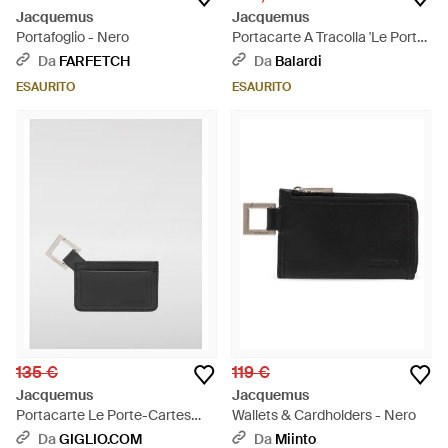
Jacquemus
Jacquemus
Portafoglio - Nero
Portacarte A Tracolla 'Le Porte
Azur' - Marrone
Da
FARFETCH
Da
Balardi
ESAURITO
ESAURITO
135 €
119 €
Jacquemus
Jacquemus
Portacarte Le Porte-Cartes
Wallets & Cardholders - Nero
Cuerda - Nero
Da
GIGLIO.COM
Da
Miinto