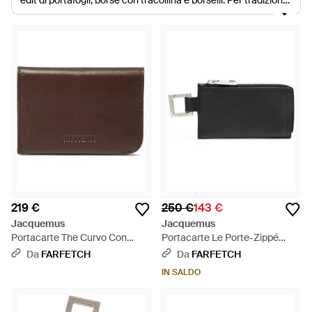
edit di portafogli, borse con tracollina e borselli. Per tradizione,
questi accessori sono confezionati in pelle e in pelle
scamosciata in Spagna, e rifiniti con dettagli in metallo canna
di fucile. Prova a indossare una borsa con la tracolla, sarà
ideale per avere le mani libere e tutti i tuoi oggetti al sicuro e in
piena vista.
219 €
250 €
143 €
Jacquemus
Jacquemus
Portacarte The Curvo Con
Portacarte Le Porte-Zippé
Logo - Marrone
Cuerda - Nero
Da
FARFETCH
Da
FARFETCH
IN SALDO