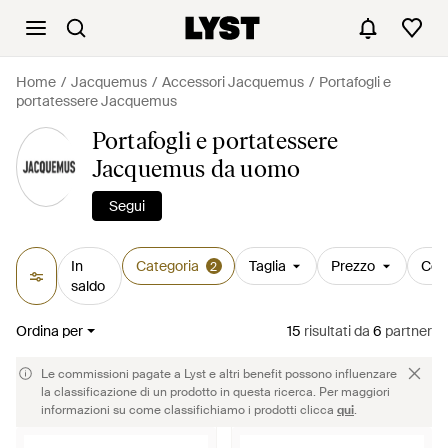
Home
Jacquemus
Accessori Jacquemus
Portafogli e
portatessere Jacquemus
Portafogli e portatessere
Jacquemus da uomo
Segui
In
Categoria
Taglia
Prezzo
Col
2
saldo
Ordina per
15
risultati
da
6
partner
Le commissioni pagate a Lyst e altri benefit possono influenzare
la classificazione di un prodotto in questa ricerca. Per maggiori
informazioni su come classifichiamo i prodotti clicca
qui
.