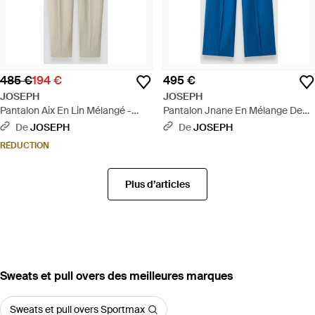
485 €
194 €
495 €
JOSEPH
JOSEPH
Pantalon Aix En Lin Mélangé -
Pantalon Jnane En Mélange De
Neutre
Lin - Bleu
De
JOSEPH
De
JOSEPH
RÉDUCTION
Plus d’articles
‪Sweats et pull overs‬ des meilleures marques
Sweats et pull overs Sportmax