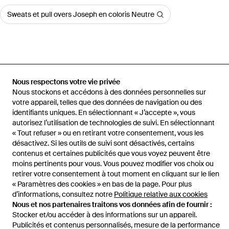
Sweats et pull overs Joseph en coloris Neutre
Accueil
Sweats et pull overs femme
Sweats et pull overs JOSEPH
Nous respectons votre vie privée
Cardigan En Lin Melange
Nous stockons et accédons à des données personnelles sur
votre appareil, telles que des données de navigation ou des
identifiants uniques. En sélectionnant « J’accepte », vous
autorisez l’utilisation de technologies de suivi. En sélectionnant
« Tout refuser » ou en retirant votre consentement, vous les
Aide et infos
désactivez. Si les outils de suivi sont désactivés, certains
contenus et certaines publicités que vous voyez peuvent être
moins pertinents pour vous. Vous pouvez modifier vos choix ou
retirer votre consentement à tout moment en cliquant sur le lien
« Paramètres des cookies » en bas de la page. Pour plus
d’informations, consultez notre
Politique relative aux cookies
Nous et nos partenaires traitons vos données afin de fournir :
Stocker et/ou accéder à des informations sur un appareil.
Publicités et contenus personnalisés, mesure de la performance