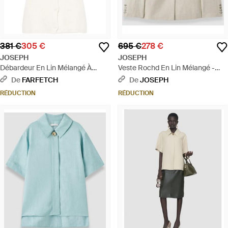
381 €
305 €
695 €
278 €
JOSEPH
JOSEPH
Débardeur En Lin Mélangé À
Veste Rochd En Lin Mélangé -
Design Nervuré - Blanc
Neutre
De
FARFETCH
De
JOSEPH
RÉDUCTION
RÉDUCTION