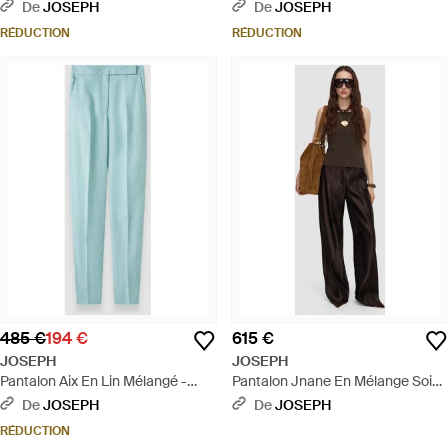
Bleu
Mélangé - Vert
De
JOSEPH
De
JOSEPH
RÉDUCTION
RÉDUCTION
485 €
194 €
615 €
JOSEPH
JOSEPH
Pantalon Aix En Lin Mélangé -
Pantalon Jnane En Mélange Soie
Bleu
Et Lin - Marron
De
JOSEPH
De
JOSEPH
RÉDUCTION