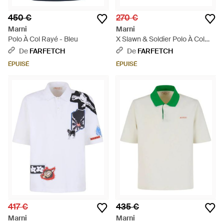
450 €
270 €
Marni
Marni
Polo À Col Rayé - Bleu
X Slawn & Soldier Polo À Col
Contrastant - Blanc
De
FARFETCH
De
FARFETCH
ÉPUISÉ
ÉPUISÉ
417 €
435 €
Marni
Marni