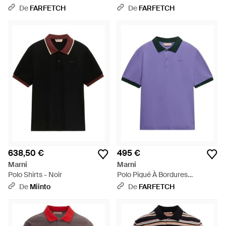
Métallisés - Vert
De
FARFETCH
De
FARFETCH
638,50 €
495 €
Marni
Marni
Polo Shirts - Noir
Polo Piqué À Bordures
Contrastées - Violet
De
Miinto
De
FARFETCH