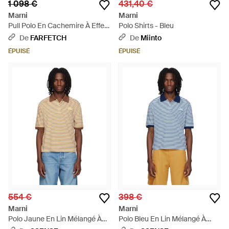
1 098 €
431,40 €
Marni
Marni
Pull Polo En Cachemire À Effet
Polo Shirts - Bleu
Superposé - Marron
De
FARFETCH
De
Miinto
ÉPUISÉ
ÉPUISÉ
554 €
398 €
Marni
Marni
Polo Jaune En Lin Mélangé À
Polo Bleu En Lin Mélangé À