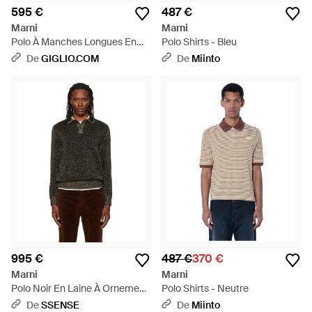
595 €
487 €
Marni
Marni
Polo À Manches Longues En
Polo Shirts - Bleu
Coton Rayé Avec Logo
De
GIGLIO.COM
De
Miinto
Contrastant - Bleu
995 €
487 €
370 €
Marni
Marni
Polo Noir En Laine À Ornement
Polo Shirts - Neutre
Lurex - Noir
De
SSENSE
De
Miinto