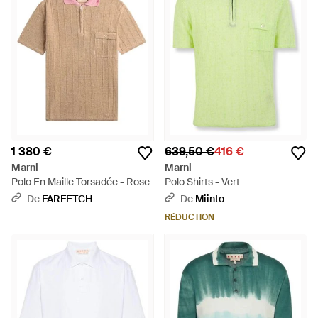
1 380 €
639,50 €
416 €
Marni
Marni
Polo En Maille Torsadée - Rose
Polo Shirts - Vert
De
FARFETCH
De
Miinto
RÉDUCTION