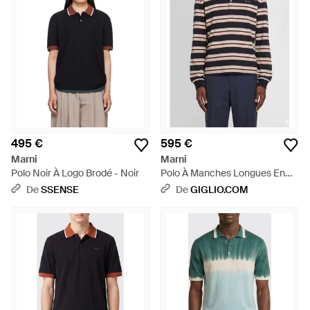
495 €
595 €
Marni
Marni
Polo Noir À Logo Brodé - Noir
Polo À Manches Longues En
Coton Rayé Avec Logo
De
SSENSE
De
GIGLIO.COM
Contrastant - Bleu