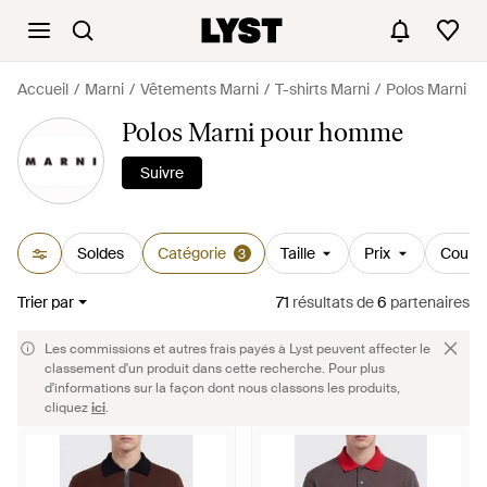
Accueil
Marni
Vêtements Marni
T-shirts Marni
Polos Marni
Polos Marni pour homme
Suivre
Soldes
Catégorie
Taille
Prix
Couleu
3
Trier par
71
résultats
de
6
partenaires
Les commissions et autres frais payés à Lyst peuvent affecter le
classement d'un produit dans cette recherche. Pour plus
d'informations sur la façon dont nous classons les produits,
cliquez
ici
.