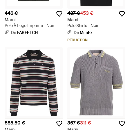
446 €
487 €
453 €
Marni
Marni
Polo À Logo Imprimé - Noir
Polo Shirts - Noir
De
FARFETCH
De
Miinto
RÉDUCTION
585,50 €
367 €
311 €
Marni
Marni