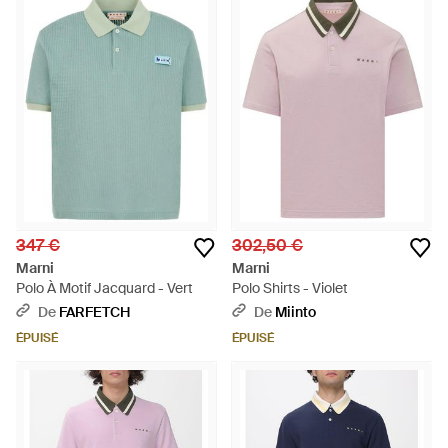
347 €
302,50 €
Marni
Marni
Polo À Motif Jacquard - Vert
Polo Shirts - Violet
De
FARFETCH
De
Miinto
ÉPUISÉ
ÉPUISÉ