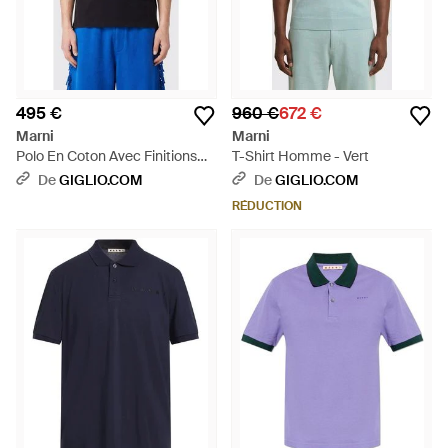
495 €
960 €
672 €
Marni
Marni
Polo En Coton Avec Finitions
T-Shirt Homme - Vert
Contrastantes Et Col Rayé -
De
GIGLIO.COM
De
GIGLIO.COM
Noir
RÉDUCTION