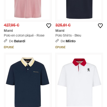
427,95 €
325,61 €
Marni
Marni
Polo en coton piqué - Rose
Polo Shirts - Bleu
De
Balardi
De
Miinto
ÉPUISÉ
ÉPUISÉ