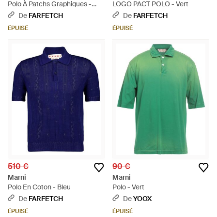
Polo À Patchs Graphiques -
LOGO PACT POLO - Vert
Blanc
De
FARFETCH
De
FARFETCH
ÉPUISÉ
ÉPUISÉ
510 €
90 €
Marni
Marni
Polo En Coton - Bleu
Polo - Vert
De
FARFETCH
De
YOOX
ÉPUISÉ
ÉPUISÉ