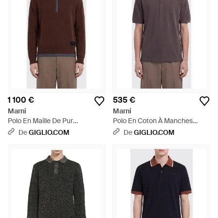
1 100 €
535 €
Marni
Marni
Polo En Maille De Pur
Polo En Coton À Manches
Cachemire À Manches
Courtes Avec Col Côtelé Et
De
GIGLIO.COM
De
GIGLIO.COM
Longues Avec Fermeture
Deux Boutons - Gris
Zippée - Marron