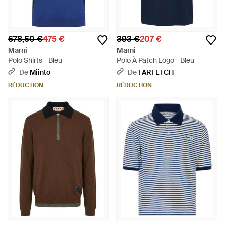
678,50 €
475 €
393 €
207 €
Marni
Marni
Polo Shirts - Bleu
Polo À Patch Logo - Bleu
De
Miinto
De
FARFETCH
RÉDUCTION
RÉDUCTION