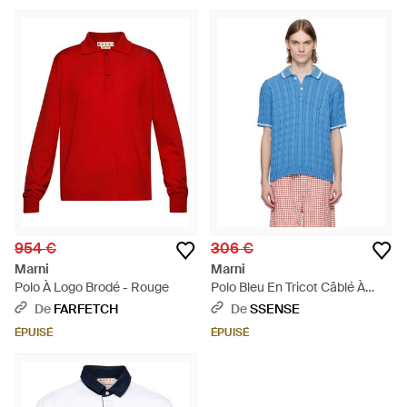
954 €
306 €
Marni
Marni
Polo À Logo Brodé - Rouge
Polo Bleu En Tricot Câblé À
Effet Usé - Bleu
De
FARFETCH
De
SSENSE
ÉPUISÉ
ÉPUISÉ