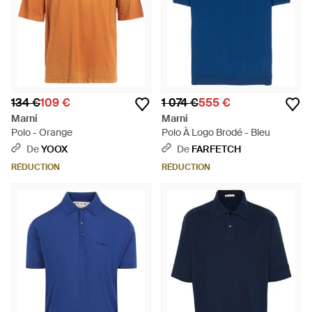
134 €
109 €
1 074 €
555 €
Marni
Marni
Polo - Orange
Polo À Logo Brodé - Bleu
De
YOOX
De
FARFETCH
RÉDUCTION
RÉDUCTION