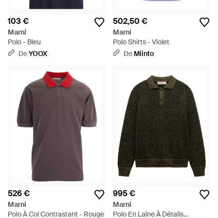
103 €
502,50 €
Marni
Marni
Polo - Bleu
Polo Shirts - Violet
De
YOOX
De
Miinto
526 €
995 €
Marni
Marni
Polo À Col Contrastant - Rouge
Polo En Laine À Détails