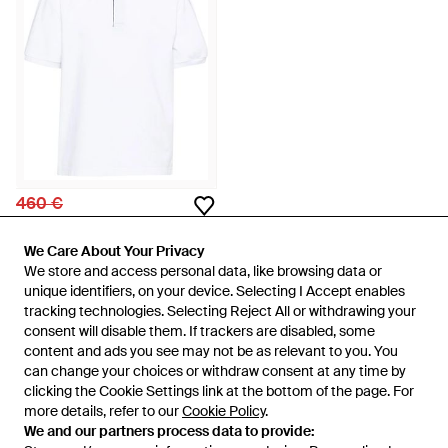
460 €
Marni
Polo À Manches Courtes -
We Care About Your Privacy
We Care About Your Privacy
Blanc
De
FARFETCH
We store and access personal data, like browsing data or
We store and access personal data, like browsing data or
unique identifiers, on your device. Selecting I Accept enables
unique identifiers, on your device. Selecting I Accept enables
ÉPUISÉ
tracking technologies. Selecting Reject All or withdrawing your
tracking technologies. Selecting Reject All or withdrawing your
consent will disable them. If trackers are disabled, some
consent will disable them. If trackers are disabled, some
content and ads you see may not be as relevant to you. You
content and ads you see may not be as relevant to you. You
can change your choices or withdraw consent at any time by
can change your choices or withdraw consent at any time by
71 sur 71 affichés
clicking the Cookie Settings link at the bottom of the page. For
clicking the Cookie Settings link at the bottom of the page. For
more details, refer to our
more details, refer to our
Cookie Policy
Cookie Policy
.
.
We and our partners process data to provide:
We and our partners process data to provide: