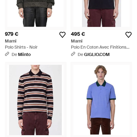
979 €
495 €
Marni
Marni
Polo Shirts - Noir
Polo En Coton Avec Finitions
Contrastantes Et Col Rayé -
De
Miinto
De
GIGLIO.COM
Bleu