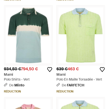
934,50 €
794,50 €
639 €
463 €
Marni
Marni
Polo Shirts - Vert
Polo En Maille Torsadée - Vert
De
Miinto
De
FARFETCH
RÉDUCTION
RÉDUCTION