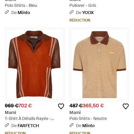
Polo Shirts - Bleu
Pullover - Gris
De
Miinto
De
YOOX
RÉDUCTION
969 €
702 €
487 €
365,50 €
Marni
Marni
T-Shirt À Détails Rayés -
Polo Shirts - Neutre
Orange
De
FARFETCH
De
Miinto
RÉDUCTION
RÉDUCTION