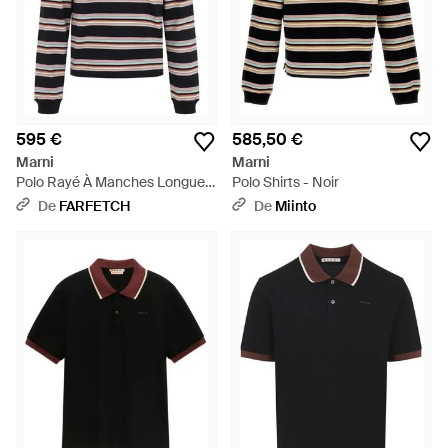
595 €
585,50 €
Marni
Marni
Polo Rayé À Manches Longues
Polo Shirts - Noir
- Noir
De
FARFETCH
De
Miinto