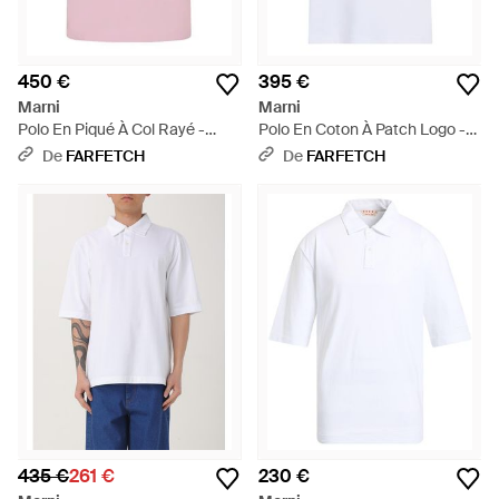
450 €
395 €
Marni
Marni
Polo En Piqué À Col Rayé -
Polo En Coton À Patch Logo -
Rose
Blanc
De
FARFETCH
De
FARFETCH
435 €
261 €
230 €