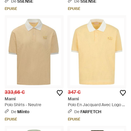
Rayures - Bleu
Rayures - Bleu
De
SSENSE
De
SSENSE
ÉPUISÉ
ÉPUISÉ
333,66 €
347 €
Marni
Marni
Polo Shirts - Neutre
Polo En Jacquard Avec Logo -
Jaune
De
Miinto
De
FARFETCH
ÉPUISÉ
ÉPUISÉ