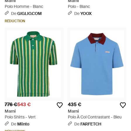
Marni
Marni
Polo Homme - Blanc
Polo - Blanc
De
GIGLIO.COM
De
YOOX
RÉDUCTION
776 €
543 €
435 €
Marni
Marni
Polo Shirts - Vert
Polo À Col Contrastant - Bleu
De
Miinto
De
FARFETCH