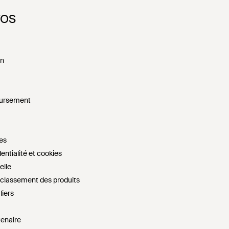
FOS
on
oursement
es
entialité et cookies
elle
e classement des produits
liers
tenaire