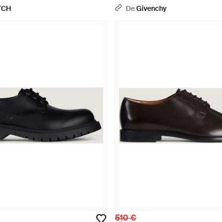
TCH
De
Givenchy
510 €