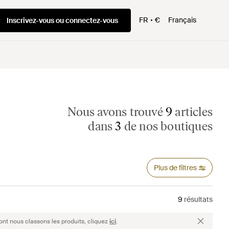
FR
€
Français
Inscrivez-vous ou connectez-vous
Nous avons trouvé
9
articles
dans
3
de nos boutiques
Plus de filtres
9
résultats
ont nous classons les produits, cliquez
ici
.