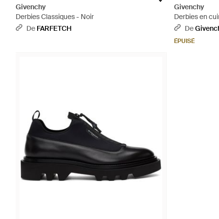
Givenchy
Givenchy
Derbies Classiques - Noir
Derbies en cuir
De
FARFETCH
De
Givenc
ÉPUISÉ