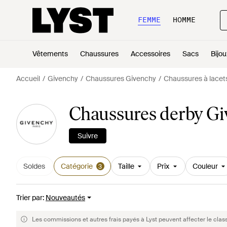
FEMME
HOMME
Vêtements
Chaussures
Accessoires
Sacs
Bijou
Accueil
Givenchy
Chaussures Givenchy
Chaussures à lacet
Chaussures derby G
Suivre
Soldes
Catégorie
Taille
Prix
Couleur
3
Trier par
:
Nouveautés
Les commissions et autres frais payés à Lyst peuvent affecter le clas