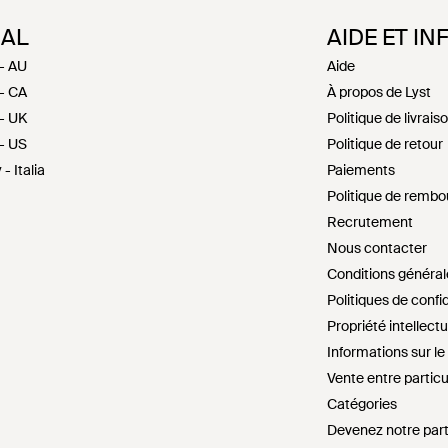
NAL
AIDE ET IN
- AU
Aide
- CA
À propos de Lyst
- UK
Politique de livrais
- US
Politique de retour
- Italia
Paiements
Politique de remb
Recrutement
Nous contacter
Conditions général
Politiques de confid
Propriété intellectu
Informations sur l
Vente entre particu
Catégories
Devenez notre par