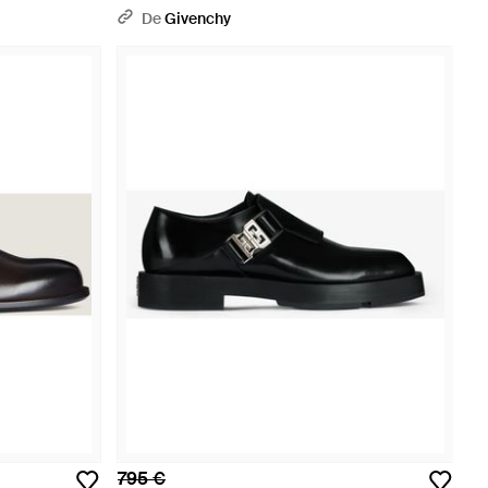
De
Givenchy
795 €