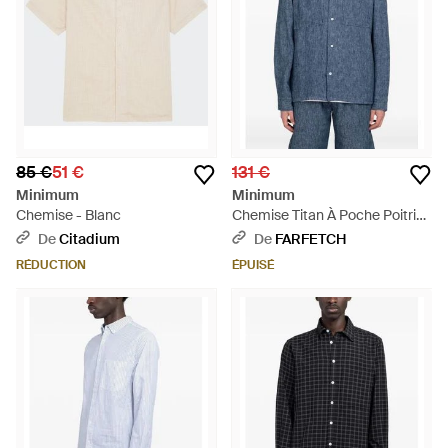
85 €
51 €
131 €
Minimum
Minimum
Chemise - Blanc
Chemise Titan À Poche Poitrine
- Bleu
De
Citadium
De
FARFETCH
RÉDUCTION
ÉPUISÉ