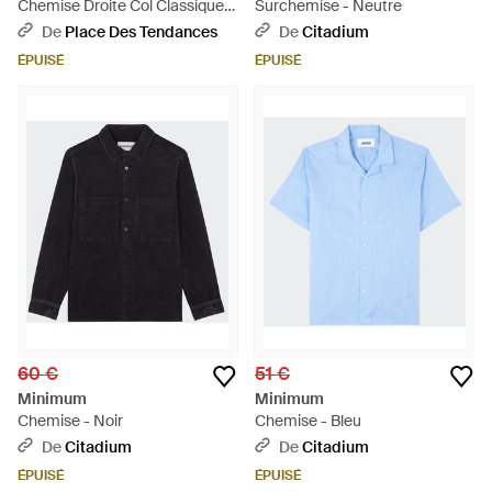
Chemise Droite Col Classique
Surchemise - Neutre
En Coton Bio - Rouge
De
Place Des Tendances
De
Citadium
ÉPUISÉ
ÉPUISÉ
60 €
51 €
Minimum
Minimum
Chemise - Noir
Chemise - Bleu
De
Citadium
De
Citadium
ÉPUISÉ
ÉPUISÉ