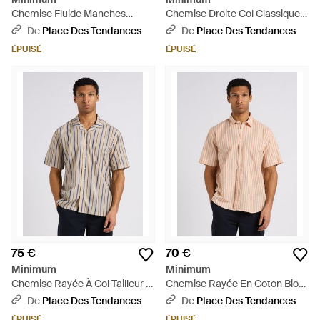
Chemise Fluide Manches
Chemise Droite Col Classique
Longues Unie - Noir
En Coton - Bleu
De
Place Des Tendances
De
Place Des Tendances
ÉPUISÉ
ÉPUISÉ
75 €
70 €
Minimum
Minimum
Chemise Rayée À Col Tailleur -
Chemise Rayée En Coton Bio
Blanc
Et Lin - Rose
De
Place Des Tendances
De
Place Des Tendances
ÉPUISÉ
ÉPUISÉ