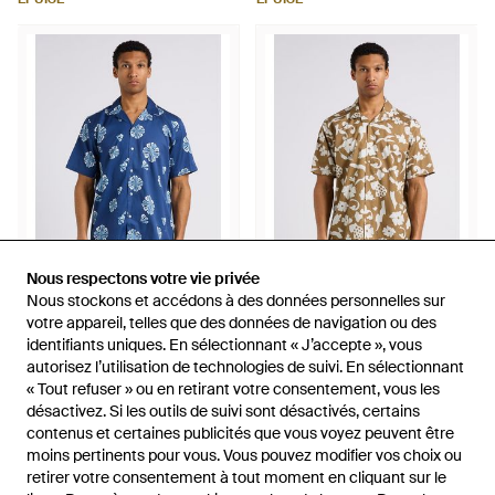
Nous respectons votre vie privée
Nous respectons votre vie privée
Nous stockons et accédons à des données personnelles sur
Nous stockons et accédons à des données personnelles sur
85 €
80 €
votre appareil, telles que des données de navigation ou des
votre appareil, telles que des données de navigation ou des
Minimum
Minimum
identifiants uniques. En sélectionnant « J’accepte », vous
identifiants uniques. En sélectionnant « J’accepte », vous
Chemise Col Cubain Imprimée
Chemise Col Classique En
autorisez l’utilisation de technologies de suivi. En sélectionnant
autorisez l’utilisation de technologies de suivi. En sélectionnant
En Coton - Bleu
Coton - Blanc
De
Place Des Tendances
De
Place Des Tendances
« Tout refuser » ou en retirant votre consentement, vous les
« Tout refuser » ou en retirant votre consentement, vous les
désactivez. Si les outils de suivi sont désactivés, certains
désactivez. Si les outils de suivi sont désactivés, certains
ÉPUISÉ
ÉPUISÉ
contenus et certaines publicités que vous voyez peuvent être
contenus et certaines publicités que vous voyez peuvent être
moins pertinents pour vous. Vous pouvez modifier vos choix ou
moins pertinents pour vous. Vous pouvez modifier vos choix ou
retirer votre consentement à tout moment en cliquant sur le
retirer votre consentement à tout moment en cliquant sur le