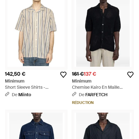
142,50 €
161 €
137 €
Minimum
Minimum
Short Sleeve Shirts -
Chemise Kairo En Maille
Multicolore
Ajourée À Manches Courtes -
De
Miinto
De
FARFETCH
Bleu
RÉDUCTION