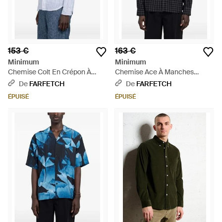
153 €
163 €
Minimum
Minimum
Chemise Colt En Crépon À
Chemise Ace À Manches
Rayures - Blanc
Longues - Bleu
De
FARFETCH
De
FARFETCH
ÉPUISÉ
ÉPUISÉ