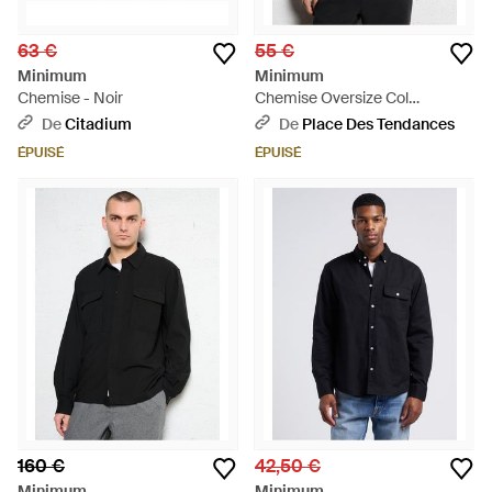
63 €
55 €
Minimum
Minimum
Chemise - Noir
Chemise Oversize Col
Classique À Rayures - Bleu
De
Citadium
De
Place Des Tendances
ÉPUISÉ
ÉPUISÉ
160 €
42,50 €
Minimum
Minimum