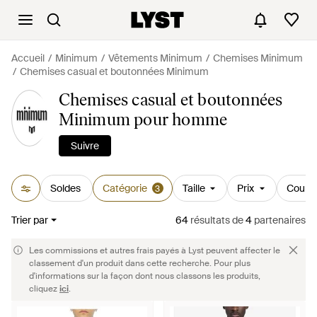
Accueil
Minimum
Vêtements Minimum
Chemises Minimum
Chemises casual et boutonnées Minimum
Chemises casual et boutonnées
Minimum pour homme
Suivre
Soldes
Catégorie
Taille
Prix
Couleu
3
Trier par
64
résultats
de
4
partenaires
Les commissions et autres frais payés à Lyst peuvent affecter le
classement d'un produit dans cette recherche. Pour plus
d'informations sur la façon dont nous classons les produits,
cliquez
ici
.