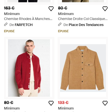
163 €
80 €
Minimum
Minimum
Chemise Rhodes À Manches
Chemise Droite Col Classique
Courtes - Bleu
En Coton Bio - Vert
De
FARFETCH
De
Place Des Tendances
ÉPUISÉ
ÉPUISÉ
80 €
133 €
Minimum
Minimum