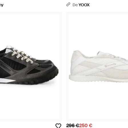
hy
De
YOOX
296 €
250 €