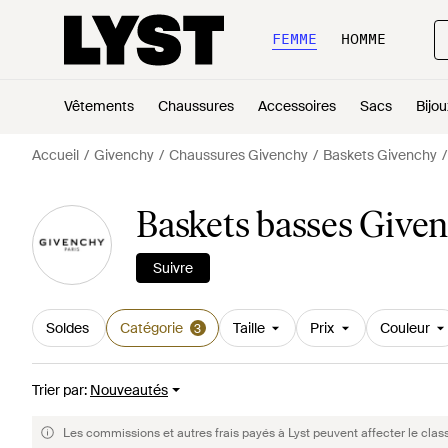
FEMME
HOMME
Vêtements
Chaussures
Accessoires
Sacs
Bijou
Accueil
Givenchy
Chaussures Givenchy
Baskets Givenchy
Baskets basses Giv
Suivre
Soldes
Catégorie
Taille
Prix
Couleur
3
Trier par
:
Nouveautés
Les commissions et autres frais payés à Lyst peuvent affecter le clas