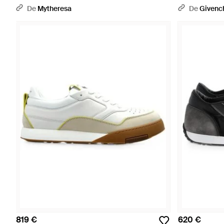
De
Mytheresa
De
Givenc
819 €
620 €