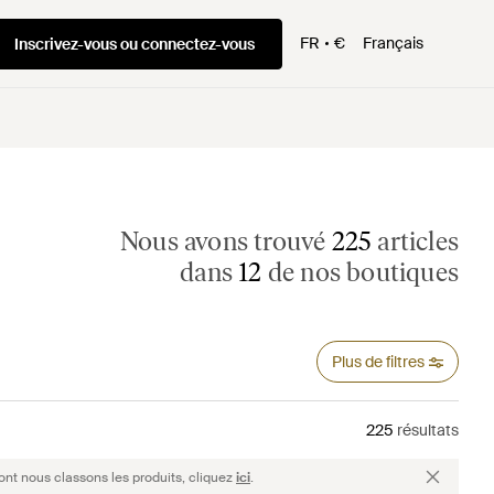
FR
€
Français
Inscrivez-vous ou connectez-vous
Nous avons trouvé
225
articles
dans
12
de nos boutiques
Plus de filtres
225
résultats
ont nous classons les produits, cliquez
ici
.