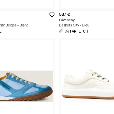
537 €
Givenchy
ity Beiges - Blanc
Baskets City - Bleu
E
De
FARFETCH