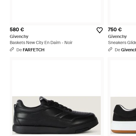
580 €
750 €
Givenchy
Givenchy
Baskets New City En Daim - Noir
Sneakers Glide
De
FARFETCH
De
Givenc