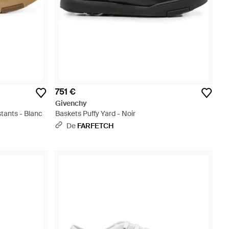
751 €
Givenchy
ants - Blanc
Baskets Puffy Yard - Noir
De
FARFETCH