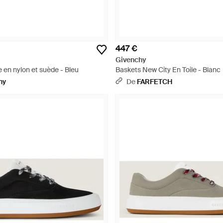
447 €
Givenchy
 en nylon et suède - Bleu
Baskets New City En Toile - Blanc
hy
De
FARFETCH