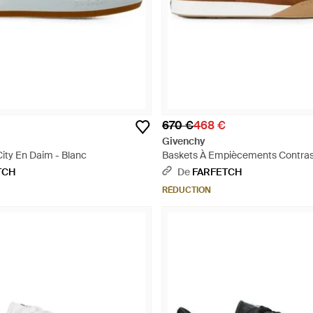
670 €
468 €
Givenchy
ity En Daim - Blanc
Baskets À Empiècements Contrast
TCH
De
FARFETCH
RÉDUCTION