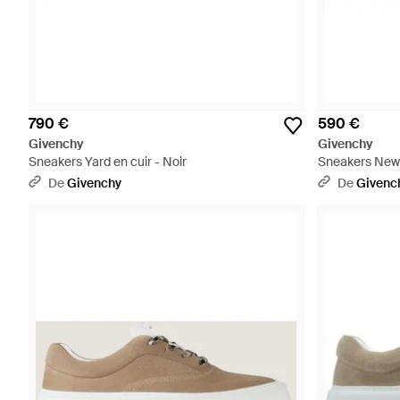
790 €
590 €
Givenchy
Givenchy
Sneakers Yard en cuir - Noir
Sneakers New C
De
Givenchy
De
Givenc