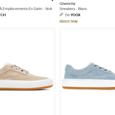
Givenchy
 À Empiècements En Daim - Noir
Sneakers - Blanc
TCH
De
YOOX
RÉDUCTION