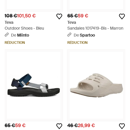
108 €
101,50 €
65 €
59 €
Teva
Teva
Outdoor Shoes - Bleu
Sandales 1017419-Bis - Marron
De
Miinto
De
Spartoo
RÉDUCTION
RÉDUCTION
65 €
59 €
46 €
26,99 €