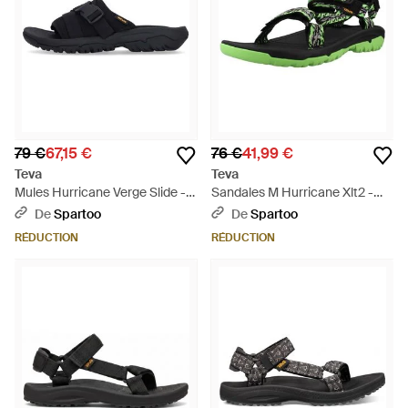
79 €
67,15 €
76 €
41,99 €
Teva
Teva
Mules Hurricane Verge Slide -
Sandales M Hurricane Xlt2 -
Bleu
Vert
De
Spartoo
De
Spartoo
RÉDUCTION
RÉDUCTION