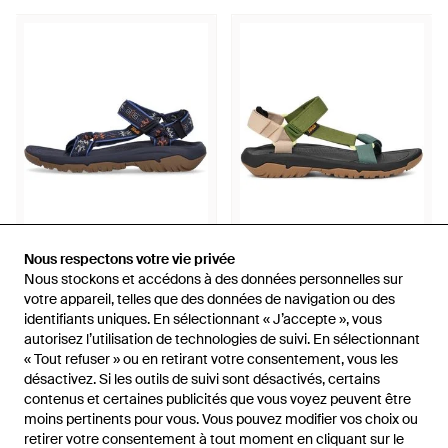
Nous respectons votre vie privée
Nous respectons votre vie privée
82,40 €
80 €
Nous stockons et accédons à des données personnelles sur
Nous stockons et accédons à des données personnelles sur
Teva
votre appareil, telles que des données de navigation ou des
votre appareil, telles que des données de navigation ou des
Teva
Sandale Hurricane Xlt2 Pour
identifiants uniques. En sélectionnant « J’accepte », vous
identifiants uniques. En sélectionnant « J’accepte », vous
Flat Sandals - Vert
Hommes - Bleu
autorisez l’utilisation de technologies de suivi. En sélectionnant
autorisez l’utilisation de technologies de suivi. En sélectionnant
De
Drestige
De
Spartoo
« Tout refuser » ou en retirant votre consentement, vous les
« Tout refuser » ou en retirant votre consentement, vous les
désactivez. Si les outils de suivi sont désactivés, certains
désactivez. Si les outils de suivi sont désactivés, certains
contenus et certaines publicités que vous voyez peuvent être
contenus et certaines publicités que vous voyez peuvent être
moins pertinents pour vous. Vous pouvez modifier vos choix ou
moins pertinents pour vous. Vous pouvez modifier vos choix ou
retirer votre consentement à tout moment en cliquant sur le
retirer votre consentement à tout moment en cliquant sur le