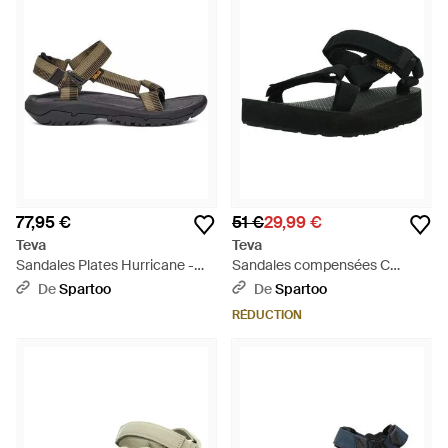
77,95 €
51 €
29,99 €
Teva
Teva
Sandales Plates Hurricane -
Sandales compensées C
Marron
Midform Univers - Noir
De
Spartoo
De
Spartoo
RÉDUCTION