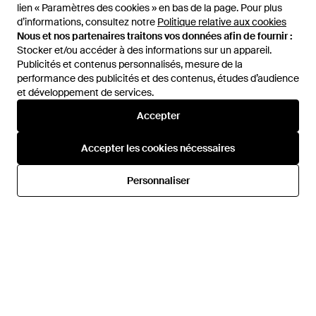
lien « Paramètres des cookies » en bas de la page. Pour plus
lien « Paramètres des cookies » en bas de la page. Pour plus
d’informations, consultez notre
d’informations, consultez notre
Politique relative aux cookies
Politique relative aux cookies
Nous et nos partenaires traitons vos données afin de fournir :
Nous et nos partenaires traitons vos données afin de fournir :
Stocker et/ou accéder à des informations sur un appareil.
Stocker et/ou accéder à des informations sur un appareil.
Publicités et contenus personnalisés, mesure de la
Publicités et contenus personnalisés, mesure de la
performance des publicités et des contenus, études d’audience
performance des publicités et des contenus, études d’audience
et développement de services.
et développement de services.
Accepter
Accepter
77,95 €
82,40 €
Teva
Teva
Accepter les cookies nécessaires
Accepter les cookies nécessaires
Sandales Hurricane - Vert
Sandale Hurricane Xlt2 Pour
Hommes - Bleu
De
Spartoo
De
Drestige
Personnaliser
Personnaliser