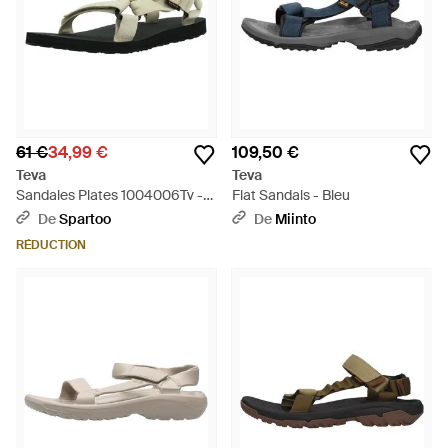
61 €
34,99 €
109,50 €
Teva
Teva
Sandales Plates 1004006Tv -
Flat Sandals - Bleu
Vert
De
Spartoo
De
Miinto
RÉDUCTION