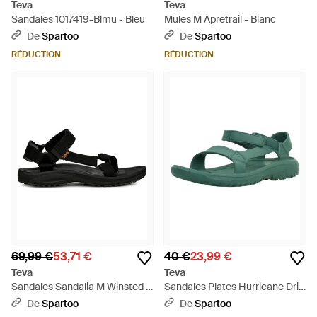
Teva
Teva
Sandales 1017419-Blmu - Bleu
Mules M Apretrail - Blanc
De
Spartoo
De
Spartoo
RÉDUCTION
RÉDUCTION
69,99 €
53,71 €
40 €
23,99 €
Teva
Teva
Sandales Sandalia M Winsted -
Sandales Plates Hurricane Drift
Noir
- Vert
De
Spartoo
De
Spartoo