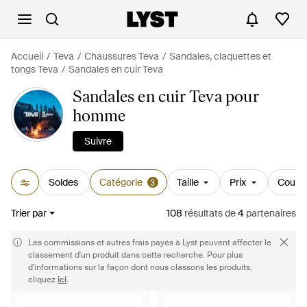
Accueil
Teva
Chaussures Teva
Sandales, claquettes et
tongs Teva
Sandales en cuir Teva
Sandales en cuir Teva pour
homme
Suivre
Soldes
Catégorie
Taille
Prix
Couleu
3
Trier par
108
résultats
de
4
partenaires
Les commissions et autres frais payés à Lyst peuvent affecter le
classement d'un produit dans cette recherche. Pour plus
d'informations sur la façon dont nous classons les produits,
cliquez
ici
.