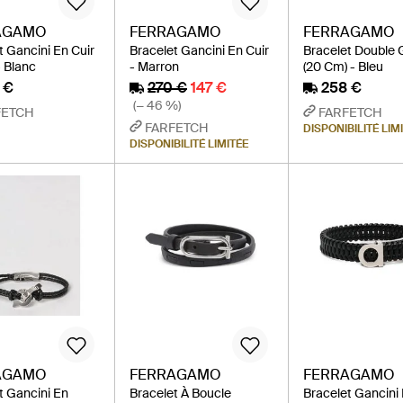
AGAMO
FERRAGAMO
FERRAGAMO
t Gancini En Cuir
Bracelet Gancini En Cuir
Bracelet Double 
- Blanc
- Marron
(20 Cm) - Bleu
 €
270 €
147 €
258 €
(− 46 %)
FETCH
FARFETCH
FARFETCH
DISPONIBILITÉ LIM
DISPONIBILITÉ LIMITÉE
AGAMO
FERRAGAMO
FERRAGAMO
t Gancini En
Bracelet À Boucle
Bracelet Gancini 