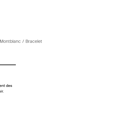
 Montblanc
Bracelet
ient des
ir.