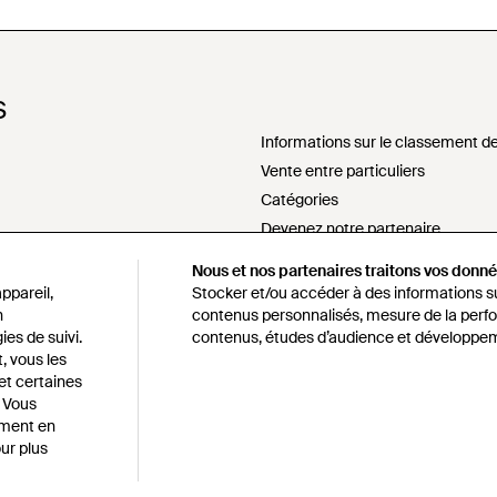
S
Informations sur le classement de
Vente entre particuliers
Catégories
Devenez notre partenaire
Ne pas vendre ou partager mes i
Nous et nos partenaires traitons vos donnée
sement
Déclaration sur l'esclavage mode
ppareil,
Stocker et/ou accéder à des informations sur
s172 déclaration
n
contenus personnalisés, mesure de la perfo
ies de suivi.
contenus, études d’audience et développem
Politique d'approvisionnement re
, vous les
Code de conduite
 et certaines
alité et cookies
Lyst survey sweepstakes official r
. Vous
oment en
ur plus