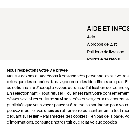
AIDE ET INFO
Aide
À propos de Lyst
Politique de livraison
Politique de retour
Paiements
Nous respectons votre vie privée
Politique de rembour
Nous stockons et accédons à des données personnelles sur votre a
Recrutement
telles que des données de navigation ou des identifiants uniques. E
sélectionnant « J’accepte », vous autorisez l’utilisation de technolog
Nous contacter
En sélectionnant « Tout refuser » ou en retirant votre consentement
Conditions générales
désactivez. Si les outils de suivi sont désactivés, certains contenus
Politiques de confidenti
publicités que vous voyez peuvent être moins pertinents pour vous
pouvez modifier vos choix ou retirer votre consentement à tout m
Propriété intellectuelle
cliquant sur le lien « Paramètres des cookies » en bas de la page. Po
d’informations, consultez notre
Politique relative aux cookies