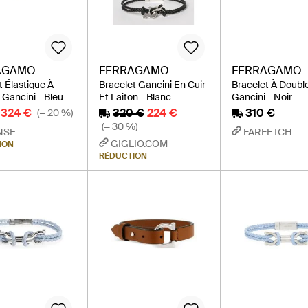
AGAMO
FERRAGAMO
FERRAGAMO
t Élastique À
Bracelet Gancini En Cuir
Bracelet À Doubl
 Gancini - Bleu
Et Laiton - Blanc
Gancini - Noir
324 €
320 €
224 €
310 €
(− 20 %)
(− 30 %)
NSE
FARFETCH
GIGLIO.COM
ION
RÉDUCTION