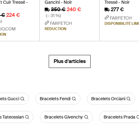
t Cuir Tressé -
Gancini - Noir
Tressé - Noir
350 €
240 €
277 €
 €
224 €
(− 31 %)
FARFETCH
)
FARFETCH
DISPONIBILITÉ LIM
IO.COM
RÉDUCTION
ION
Plus d’articles
lets Gucci
Bracelets Fendi
Bracelets Orciani
s Tateossian
Bracelets Givenchy
Bracelets Prada