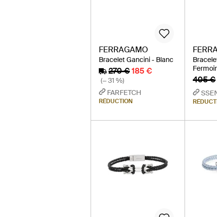
FERRAGAMO
FERR
Bracelet Gancini - Blanc
Bracele
Fermoir
270 €
185 €
405 €
(− 31 %)
FARFETCH
SSE
RÉDUCTION
RÉDUCT