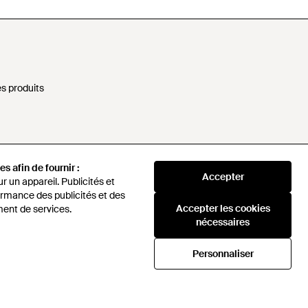
s produits
nformations personnelles
s afin de fournir :
Accepter
rne
 un appareil. Publicités et
rmance des publicités et des
Accepter les cookies
ent de services.
sponsable
nécessaires
ules
Personnaliser