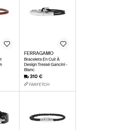
FERRAGAMO
t
Bracelets En Cuir À
on
Design Tressé Gancini -
Blanc
310 €
FARFETCH