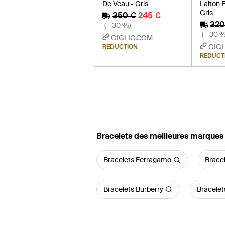
De Veau - Gris
Laiton E
Gris
350 €
245 €
320
(− 30 %)
(− 30 %
GIGLIO.COM
GIGL
RÉDUCTION
RÉDUCT
‪Bracelets‬ des meilleures marques
Bracelets Ferragamo
Brace
Bracelets Burberry
Bracelet