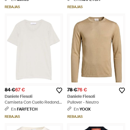
REBAJAS
REBAJAS
84 €
67 €
78 €
76 €
Daniele Fiesoli
Daniele Fiesoli
Camiseta Con Cuello Redondo
Pullover - Neutro
- Blanco
En
FARFETCH
En
YOOX
REBAJAS
REBAJAS