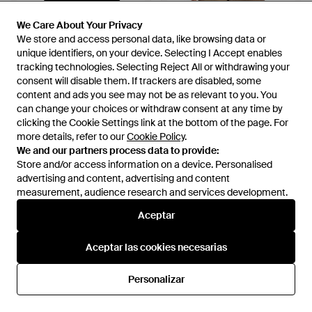
198 €
117 €
138 €
112,50 €
We Care About Your Privacy
We Care About Your Privacy
Daniele Fiesoli
Daniele Fiesoli
We store and access personal data, like browsing data or
We store and access personal data, like browsing data or
Camiseta Semitranslúcida
Round-Neck Knitwear - Negro
unique identifiers, on your device. Selecting I Accept enables
unique identifiers, on your device. Selecting I Accept enables
Texturizada - Negro
tracking technologies. Selecting Reject All or withdrawing your
tracking technologies. Selecting Reject All or withdrawing your
En
FARFETCH
En
Miinto
consent will disable them. If trackers are disabled, some
consent will disable them. If trackers are disabled, some
REBAJAS
REBAJAS
content and ads you see may not be as relevant to you. You
content and ads you see may not be as relevant to you. You
can change your choices or withdraw consent at any time by
can change your choices or withdraw consent at any time by
clicking the Cookie Settings link at the bottom of the page. For
clicking the Cookie Settings link at the bottom of the page. For
more details, refer to our
more details, refer to our
Cookie Policy
Cookie Policy
.
.
We and our partners process data to provide:
We and our partners process data to provide:
Store and/or access information on a device. Personalised
Store and/or access information on a device. Personalised
advertising and content, advertising and content
advertising and content, advertising and content
measurement, audience research and services development.
measurement, audience research and services development.
Aceptar
Aceptar
Aceptar las cookies necesarias
Aceptar las cookies necesarias
Personalizar
Personalizar
138 €
112,50 €
134 €
100,50 €
Daniele Fiesoli
Daniele Fiesoli