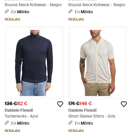
Round-Neck Knitwear - Negro
Round-Neck Knitwear - Negro
En
Miinto
En
Miinto
REBAJAS
REBAJAS
136 €
82 €
174 €
146 €
Daniele Fiesoli
Daniele Fiesoli
Turtlenecks - Azul
Short Sleeve Shirts - Gris
En
Miinto
En
Miinto
REBAJAS
REBAJAS