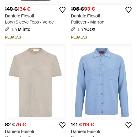
149 €
134 €
105 €
93 €
Daniele Fiesoli
Daniele Fiesoli
Long Sleeve Tops - Verde
Pullover - Marrón
En
Miinto
En
YOOX
REBAJAS
REBAJAS
82 €
76 €
141 €
119 €
Daniele Fiesoli
Daniele Fiesoli