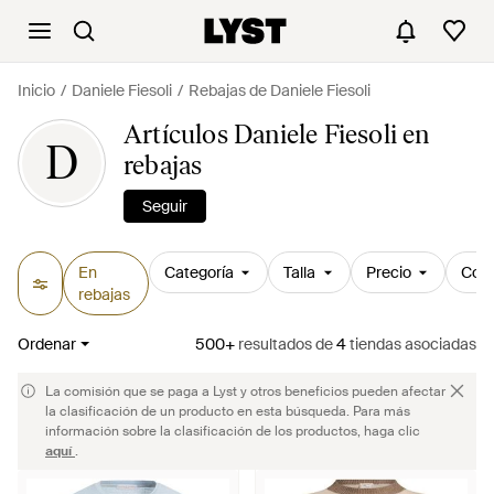
Inicio
Daniele Fiesoli
Rebajas de Daniele Fiesoli
Artículos Daniele Fiesoli en
D
rebajas
Seguir
En
Categoría
Talla
Precio
Colo
rebajas
Ordenar
500+
resultados
de
4
tiendas asociadas
La comisión que se paga a Lyst y otros beneficios pueden afectar
la clasificación de un producto en esta búsqueda. Para más
información sobre la clasificación de los productos, haga clic
aquí
.