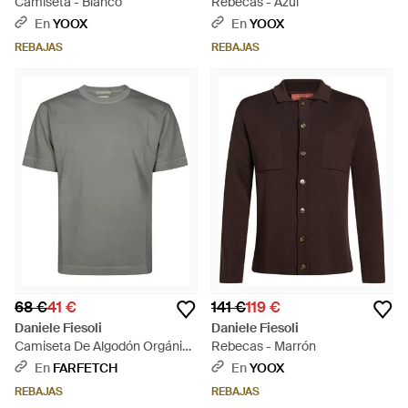
Camiseta - Blanco
Rebecas - Azul
En
YOOX
En
YOOX
REBAJAS
REBAJAS
68 €
41 €
141 €
119 €
Daniele Fiesoli
Daniele Fiesoli
Camiseta De Algodón Orgánico
Rebecas - Marrón
- Gris
En
FARFETCH
En
YOOX
REBAJAS
REBAJAS