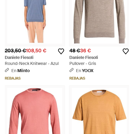
203,50 €
108,50 €
48 €
36 €
Daniele Fiesoli
Daniele Fiesoli
Round-Neck Knitwear - Azul
Pullover - Gris
En
Miinto
En
YOOX
REBAJAS
REBAJAS