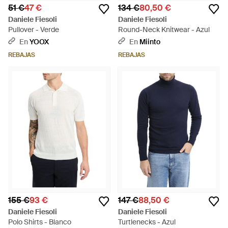
51 €
47 €
134 €
80,50 €
Daniele Fiesoli
Daniele Fiesoli
Pullover - Verde
Round-Neck Knitwear - Azul
En
YOOX
En
Miinto
REBAJAS
REBAJAS
155 €
93 €
147 €
88,50 €
Daniele Fiesoli
Daniele Fiesoli
Polo Shirts - Blanco
Turtlenecks - Azul