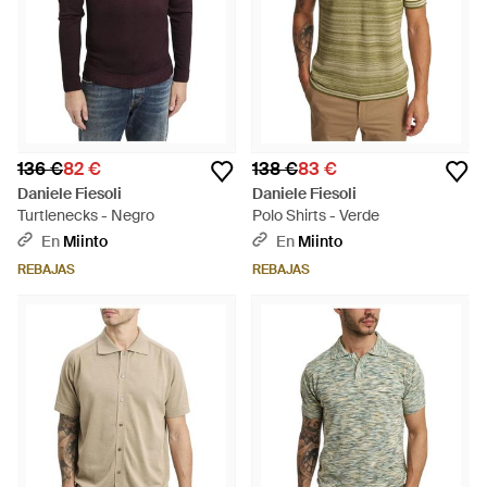
136 €
82 €
138 €
83 €
Daniele Fiesoli
Daniele Fiesoli
Turtlenecks - Negro
Polo Shirts - Verde
En
Miinto
En
Miinto
REBAJAS
REBAJAS