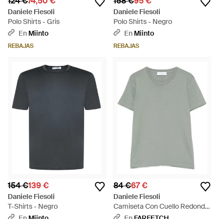
124 €
74,50 €
158 €
95 €
Daniele Fiesoli
Daniele Fiesoli
Polo Shirts - Gris
Polo Shirts - Negro
En
Miinto
En
Miinto
REBAJAS
REBAJAS
154 €
139 €
84 €
67 €
Daniele Fiesoli
Daniele Fiesoli
T-Shirts - Negro
Camiseta Con Cuello Redondo
- Verde
En
Miinto
En
FARFETCH