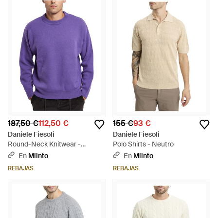
187,50 €
112,50 €
155 €
93 €
Daniele Fiesoli
Daniele Fiesoli
Round-Neck Knitwear -
Polo Shirts - Neutro
Morado
En
Miinto
En
Miinto
REBAJAS
REBAJAS