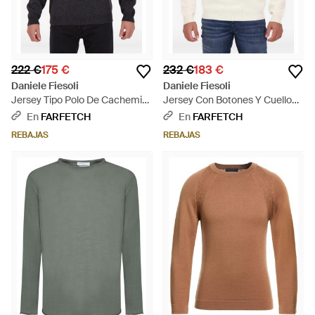
222 €
175 €
232 €
183 €
Daniele Fiesoli
Daniele Fiesoli
Jersey Tipo Polo De Cachemira
Jersey Con Botones Y Cuello
- Azul
Alto - Blanco
En
FARFETCH
En
FARFETCH
REBAJAS
REBAJAS