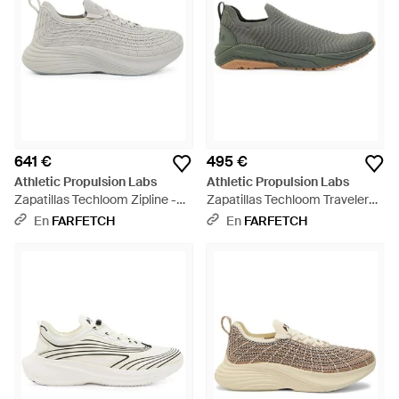
641 €
495 €
Athletic Propulsion Labs
Athletic Propulsion Labs
Zapatillas Techloom Zipline -
Zapatillas Techloom Traveler
Blanco
Slip-On De Punto Chevron -
En
FARFETCH
En
FARFETCH
Gris