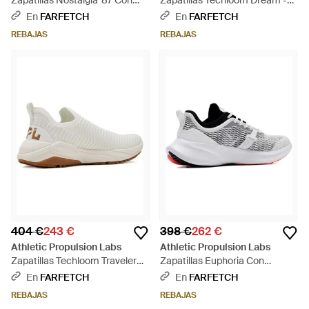
Zapatillas Nostalgia '87 Con
Zapatillas Techloom Dream -
Cordones - Blanco
Negro
En
FARFETCH
En
FARFETCH
REBAJAS
REBAJAS
404 €
243 €
398 €
262 €
Athletic Propulsion Labs
Athletic Propulsion Labs
Zapatillas Techloom Traveler
Zapatillas Euphoria Con
Texturizadas - Blanco
Cordones - Blanco
En
FARFETCH
En
FARFETCH
REBAJAS
REBAJAS