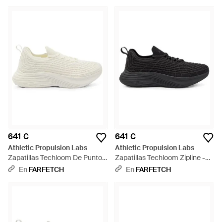
En 6, 6.5, 7, 7.5, 8, 8.5, 9, 9.5) -
7, 7.5, 8, 8.5, 9, 9.5) - Azul
Azul
641 €
641 €
Athletic Propulsion Labs
Athletic Propulsion Labs
Zapatillas Techloom De Punto -
Zapatillas Techloom Zipline -
Blanco
Negro
En
FARFETCH
En
FARFETCH