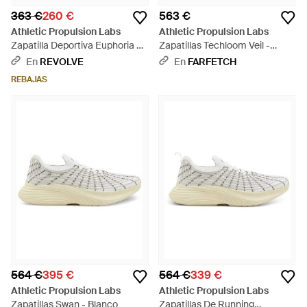
363 €
260 €
563 €
Athletic Propulsion Labs
Athletic Propulsion Labs
Zapatilla Deportiva Euphoria En
Zapatillas Techloom Veil -
Color Ivory,Baby Talla (También
Blanco
En
REVOLVE
En
FARFETCH
En 7.5, 8) - Blanco
REBAJAS
564 €
395 €
564 €
339 €
Athletic Propulsion Labs
Athletic Propulsion Labs
Zapatillas Swan - Blanco
Zapatillas De Running