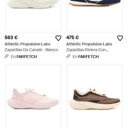
563 €
475 €
Athletic Propulsion Labs
Athletic Propulsion Labs
Zapatillas De Canalé - Blanco
Zapatillas Riviera Con
Cordones Y Panel En Contraste
En
FARFETCH
En
FARFETCH
- Azul