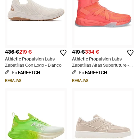
436 €
219 €
419 €
334 €
Athletic Propulsion Labs
Athletic Propulsion Labs
Zapatillas Con Logo - Blanco
Zapatillas Altas Superfuture -
Rosa
En
FARFETCH
En
FARFETCH
REBAJAS
REBAJAS