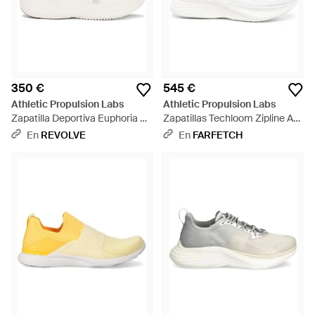
350 €
545 €
Athletic Propulsion Labs
Athletic Propulsion Labs
Zapatilla Deportiva Euphoria En
Zapatillas Techloom Zipline A
Color Ivory Talla (También En 6,
Capas - Blanco
En
REVOLVE
En
FARFETCH
7, 7.5, 8, 8.5, 9, 9.5) - Blanco