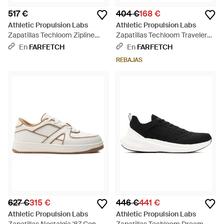
517 €
404 €
168 €
Athletic Propulsion Labs
Athletic Propulsion Labs
Zapatillas Techloom Zipline
Zapatillas Techloom Traveler
Texturizadas - Negro
Slip On - Negro
En
FARFETCH
En
FARFETCH
REBAJAS
627 €
315 €
446 €
441 €
Athletic Propulsion Labs
Athletic Propulsion Labs