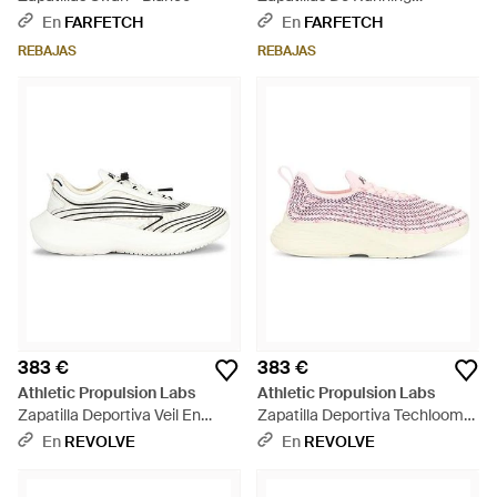
Techloom Zipline - Blanco
En
FARFETCH
En
FARFETCH
REBAJAS
REBAJAS
383 €
383 €
Athletic Propulsion Labs
Athletic Propulsion Labs
Zapatilla Deportiva Veil En
Zapatilla Deportiva Techloom
Color Ivory Talla (También En 9)
Zipline En Color Rosado Talla
En
REVOLVE
En
REVOLVE
- Blanco
(También En 8.5, 9) - Rosa