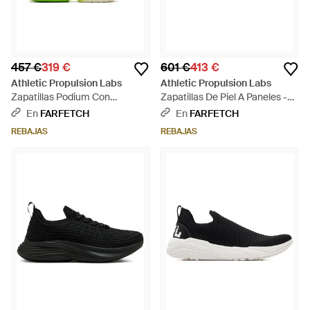
457 €
319 €
601 €
413 €
Athletic Propulsion Labs
Athletic Propulsion Labs
Zapatillas Podium Con
Zapatillas De Piel A Paneles -
Cordones - Verde
Neutro
En
FARFETCH
En
FARFETCH
REBAJAS
REBAJAS