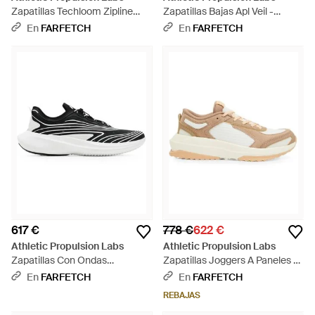
Zapatillas Techloom Zipline
Zapatillas Bajas Apl Veil -
Con Rayas Onduladas - Rosa
Blanco
En
FARFETCH
En
FARFETCH
617 €
778 €
622 €
Athletic Propulsion Labs
Athletic Propulsion Labs
Zapatillas Con Ondas
Zapatillas Joggers A Paneles -
Estampadas - Blanco
Neutro
En
FARFETCH
En
FARFETCH
REBAJAS