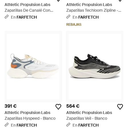
Athletic Propulsion Labs
Athletic Propulsion Labs
Zapatillas De Canalé Con
Zapatillas Techloom Zipline -
Cordones - Blanco
Negro
En
FARFETCH
En
FARFETCH
REBAJAS
391 €
564 €
Athletic Propulsion Labs
Athletic Propulsion Labs
Zapatillas Hyspeed - Blanco
Zapatillas Veil - Blanco
En
FARFETCH
En
FARFETCH