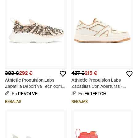
383 €
292 €
427 €
215 €
Athletic Propulsion Labs
Athletic Propulsion Labs
Zapatilla Deportiva Techloom
Zapatillas Con Aberturas -
Zipline En Talla (También En 9) -
Blanco
En
REVOLVE
En
FARFETCH
Multicolor
REBAJAS
REBAJAS