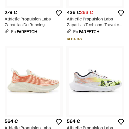
279 €
436 €
263 €
Athletic Propulsion Labs
Athletic Propulsion Labs
Zapatillas De Running
Zapatillas Techloom Traveler
Techloom Zipline - Naranja
Slip On - Blanco
En
FARFETCH
En
FARFETCH
REBAJAS
564 €
564 €
Athletic Propulsion Labs
Athletic Propulsion Labs