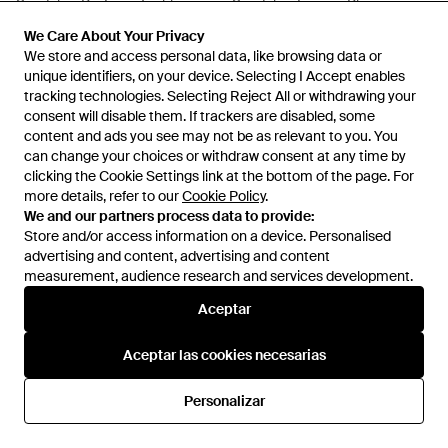
Sandalias Big Logo Techloom -
Sandalias Lusso - Blanco
Rosa
En
FARFETCH
En
FARFETCH
We Care About Your Privacy
We Care About Your Privacy
REBAJAS
REBAJAS
We store and access personal data, like browsing data or
We store and access personal data, like browsing data or
unique identifiers, on your device. Selecting I Accept enables
unique identifiers, on your device. Selecting I Accept enables
tracking technologies. Selecting Reject All or withdrawing your
tracking technologies. Selecting Reject All or withdrawing your
consent will disable them. If trackers are disabled, some
consent will disable them. If trackers are disabled, some
content and ads you see may not be as relevant to you. You
content and ads you see may not be as relevant to you. You
can change your choices or withdraw consent at any time by
can change your choices or withdraw consent at any time by
clicking the Cookie Settings link at the bottom of the page. For
clicking the Cookie Settings link at the bottom of the page. For
more details, refer to our
more details, refer to our
Cookie Policy
Cookie Policy
.
.
We and our partners process data to provide:
We and our partners process data to provide:
Store and/or access information on a device. Personalised
Store and/or access information on a device. Personalised
advertising and content, advertising and content
advertising and content, advertising and content
measurement, audience research and services development.
measurement, audience research and services development.
Aceptar
Aceptar
169 €
151 €
248 €
211 €
Aceptar las cookies necesarias
Aceptar las cookies necesarias
Athletic Propulsion Labs
Athletic Propulsion Labs
Sandalias Big Logo Techloom -
Zapatillas Techloom Phantom -
Personalizar
Personalizar
Negro
Marrón
En
FARFETCH
En
FARFETCH
REBAJAS
REBAJAS