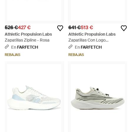
526 €
427 €
641 €
513 €
Athletic Propulsion Labs
Athletic Propulsion Labs
Zapatillas Zipline - Rosa
Zapatillas Con Logo
Estampado - Blanco
En
FARFETCH
En
FARFETCH
REBAJAS
REBAJAS