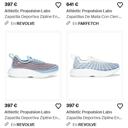
397 €
641 €
Athletic Propulsion Labs
Athletic Propulsion Labs
Zapatilla Deportiva Zipline En
Zapatillas De Malla Con Cierre
Color Azul Talla (También En 6,
De Trenca - Blanco
En
REVOLVE
En
FARFETCH
6.5, 7, 7.5, 8, 8.5, 9, 9.5) - Azul
397 €
397 €
Athletic Propulsion Labs
Athletic Propulsion Labs
Zapatilla Deportiva Zipline En
Zapatilla Deportiva Zipline En
Color Bebe Azul Talla (También
Color Ivory Talla (También En .5,
En
REVOLVE
En
REVOLVE