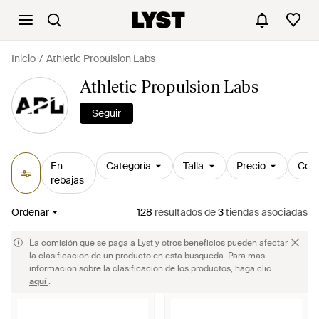
Inicio
Athletic Propulsion Labs
Athletic Propulsion Labs
Seguir
En
Categoría
Talla
Precio
Colo
rebajas
Ordenar
128
resultados
de
3
tiendas asociadas
La comisión que se paga a Lyst y otros beneficios pueden afectar
la clasificación de un producto en esta búsqueda. Para más
información sobre la clasificación de los productos, haga clic
aquí
.