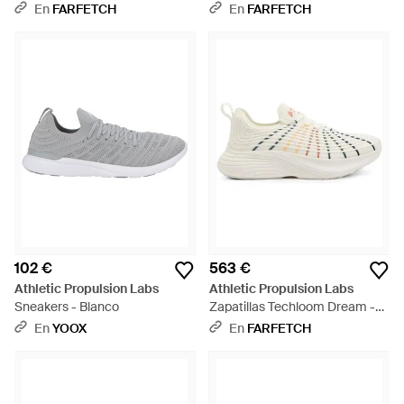
Delanteros Y Detalle Enrejado -
En
FARFETCH
En
FARFETCH
Blanco
102 €
563 €
Athletic Propulsion Labs
Athletic Propulsion Labs
Sneakers - Blanco
Zapatillas Techloom Dream -
Blanco
En
YOOX
En
FARFETCH