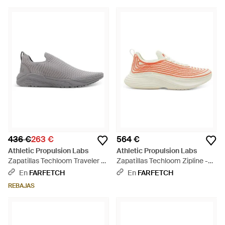
436 €
263 €
564 €
Athletic Propulsion Labs
Athletic Propulsion Labs
Zapatillas Techloom Traveler -
Zapatillas Techloom Zipline -
Blanco
Rosa
En
FARFETCH
En
FARFETCH
REBAJAS