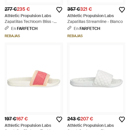
277 €
235 €
357 €
321 €
Athletic Propulsion Labs
Athletic Propulsion Labs
Zapatillas Techloom Bliss -
Zapatillas Streamline - Blanco
Amarillo
En
FARFETCH
En
FARFETCH
REBAJAS
REBAJAS
197 €
167 €
243 €
207 €
Athletic Propulsion Labs
Athletic Propulsion Labs