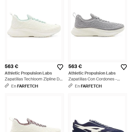
563 €
563 €
Athletic Propulsion Labs
Athletic Propulsion Labs
Zapatillas Techloom Zipline De
Zapatillas Con Cordones -
Punto De Canalé - Blanco
Blanco
En
FARFETCH
En
FARFETCH