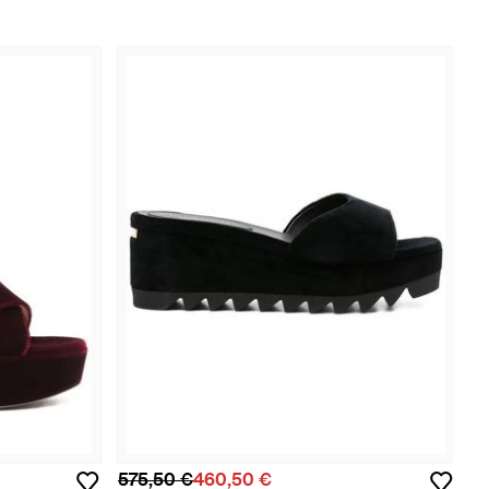
575,50 €
460,50 €