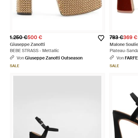
1.250 €
500 €
783 €
369 €
Giuseppe Zanotti
Malone Soulie
BEBE STRASS - Mettallic
Plateau-Sanda
125Mm - Rot
Von
Giuseppe Zanotti Outseason
Von
FARF
SALE
SALE