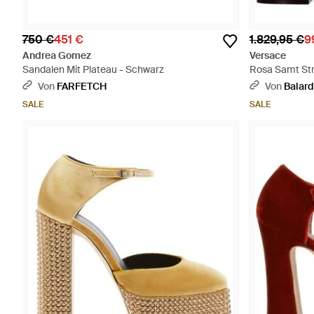
750 €
451 €
1.829,95 €
9
Andrea Gomez
Versace
Sandalen Mit Plateau - Schwarz
Rosa Samt Str
Von
FARFETCH
Von
Balard
SALE
SALE