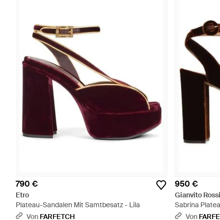
790 €
950 €
Etro
Gianvito Ross
Plateau-Sandalen Mit Samtbesatz - Lila
Sabrina Plate
Von
FARFETCH
Von
FARF