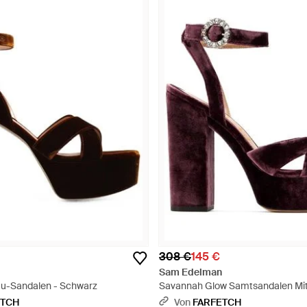
308 €
145 €
i
Sam Edelman
au-Sandalen - Schwarz
Savannah Glow Samtsandalen Mi
Kristallschnalle - Lila
ETCH
Von
FARFETCH