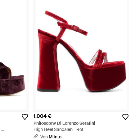
1.004 €
Philosophy Di Lorenzo Serafini
t
High Heel Sandalen - Rot
Von
Miinto