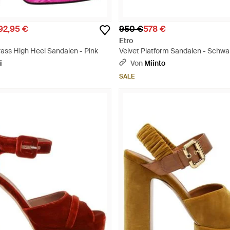
92,95 €
950 €
578 €
Etro
ass High Heel Sandalen - Pink
Velvet Platform Sandalen - Schwa
i
Von
Miinto
SALE