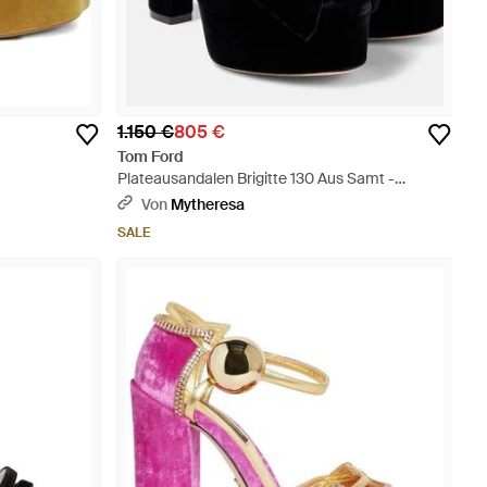
1.150 €
805 €
Tom Ford
Plateausandalen Brigitte 130 Aus Samt -
Schwarz
Von
Mytheresa
SALE