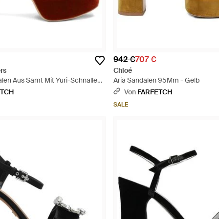
942 €
707 €
rs
Chloé
len Aus Samt Mit Yuri-Schnalle
Aria Sandalen 95Mm - Gelb
ETCH
Von
FARFETCH
SALE