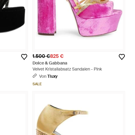
1.500 €
825 €
Dolce & Gabbana
Velvet Kristallabsatz Sandalen - Pink
Von
Tluxy
SALE