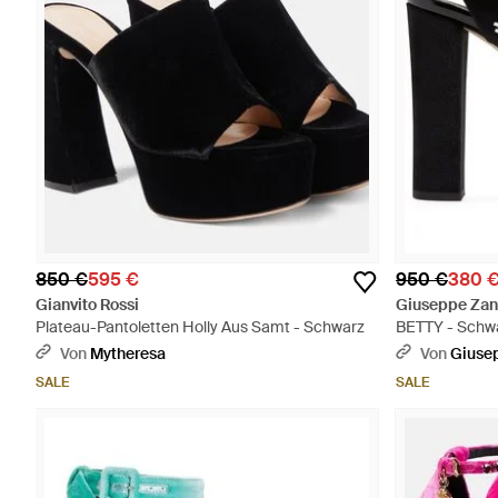
850 €
595 €
950 €
380 
Gianvito Rossi
Giuseppe Zan
Plateau-Pantoletten Holly Aus Samt - Schwarz
BETTY - Schw
Von
Mytheresa
Von
Giuse
SALE
SALE