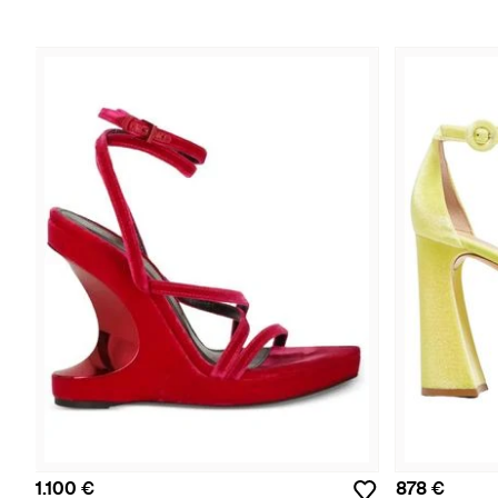
1.100 €
878 €