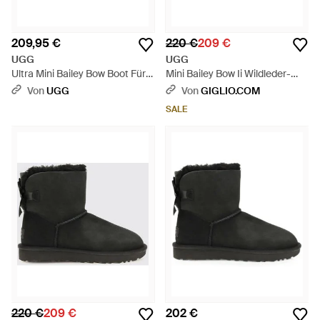
209,95 €
220 €
209 €
UGG
UGG
Ultra Mini Bailey Bow Boot Für
Mini Bailey Bow Ii Wildleder-
Damen - Schwarz
Stiefeletten Mit Schleifendetail
Von
UGG
Von
GIGLIO.COM
- Natur
SALE
220 €
209 €
202 €