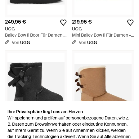
249,95 €
219,95 €
UGG
UGG
Bailey Bow Ii Boot Für Damen -
Mini Bailey Bow Ii Für Damen -
Schwarz
Braun
Von
UGG
Von
UGG
Ihre Privatsphäre liegt uns am Herzen
Ihre Privatsphäre liegt uns am Herzen
Wir speichern und greifen auf personenbezogene Daten, wie z.
Wir speichern und greifen auf personenbezogene Daten, wie z.
B. Daten zum Browsingverhalten oder eindeutige Kennungen,
B. Daten zum Browsingverhalten oder eindeutige Kennungen,
auf Ihrem Gerät zu. Wenn Sie auf Annehmen klicken, werden
auf Ihrem Gerät zu. Wenn Sie auf Annehmen klicken, werden
219,95 €
249,95 €
die Tracking-Technologien aktiviert. Wenn Sie auf Alle ablehnen
die Tracking-Technologien aktiviert. Wenn Sie auf Alle ablehnen
UGG
UGG