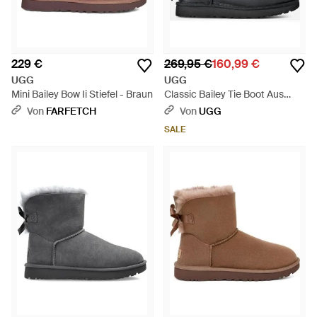
229 €
269,95 €
160,99 €
UGG
UGG
Mini Bailey Bow Ii Stiefel - Braun
Classic Bailey Tie Boot Aus
Leder Für Damen - Schwarz
Von
FARFETCH
Von
UGG
SALE