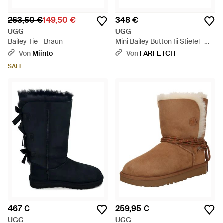
263,50 €
149,50 €
348 €
UGG
UGG
Bailey Tie - Braun
Mini Bailey Button Iii Stiefel -
Schwarz
Von
Miinto
Von
FARFETCH
SALE
467 €
259,95 €
UGG
UGG