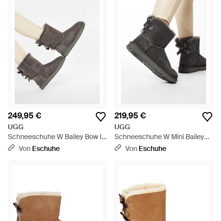
249,95 €
219,95 €
UGG
UGG
Schneeschuhe W Bailey Bow Ii
Schneeschuhe W Mini Bailey
1016225 - Braun
Bow Ii 1016501 - Braun
Von
Eschuhe
Von
Eschuhe