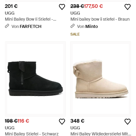
201 €
238 €
177,50 €
UGG
UGG
Mini Bailey Bow Ii Stiefel -
Mini bailey bow ii stiefel - Braun
Schwarz
Von
FARFETCH
Von
Miinto
SALE
198 €
116 €
348 €
UGG
UGG
Mini Bailey Stiefel - Schwarz
Mini Bailey Wildlederstiefel Mit