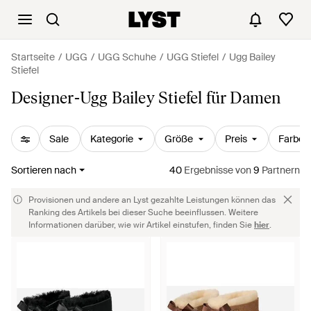
Startseite
UGG
UGG Schuhe
UGG Stiefel
Ugg Bailey
Stiefel
Designer-Ugg Bailey Stiefel für Damen
Sale
Kategorie
Größe
Preis
Farbe
Sortieren nach
40
Ergebnisse
von
9
Partnern
Provisionen und andere an Lyst gezahlte Leistungen können das
Ranking des Artikels bei dieser Suche beeinflussen. Weitere
Informationen darüber, wie wir Artikel einstufen, finden Sie
hier
.