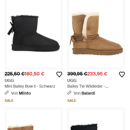
225,50 €
180,50 €
399,95 €
233,95 €
UGG
UGG
Mini Bailey Bow Ii - Schwarz
Bailey Tie Wildleder -
Knöchelstiefel - Braun
Von
Miinto
Von
Balardi
SALE
SALE