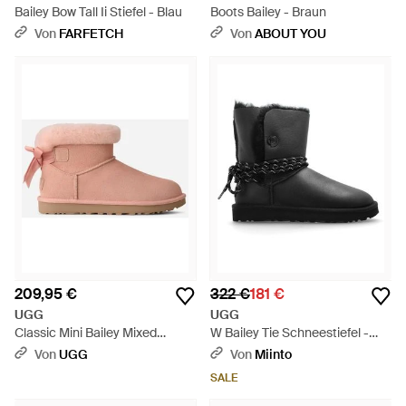
Bailey Bow Tall Ii Stiefel - Blau
Boots Bailey - Braun
Von
FARFETCH
Von
ABOUT YOU
209,95 €
322 €
181 €
UGG
UGG
Classic Mini Bailey Mixed
W Bailey Tie Schneestiefel -
Schleife Boot Für Damen - Pink
Schwarz
Von
UGG
Von
Miinto
SALE