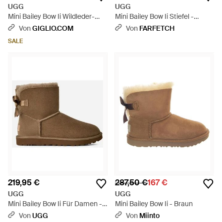
UGG
UGG
Mini Bailey Bow Ii Wildleder-
Mini Bailey Bow Ii Stiefel -
Stiefeletten Mit Schleifendetail
Schwarz
Von
GIGLIO.COM
Von
FARFETCH
- Schwarz
SALE
219,95 €
287,50 €
167 €
UGG
UGG
Mini Bailey Bow Ii Für Damen -
Mini Bailey Bow Ii - Braun
Braun
Von
UGG
Von
Miinto