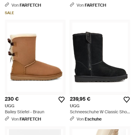
Schleife - Natur
Von
FARFETCH
Von
FARFETCH
SALE
230 €
239,95 €
UGG
UGG
Bailey Stiefel - Braun
Schneeschuhe W Classic Short
Bailey Zip 1144043 - Schwarz
Von
FARFETCH
Von
Eschuhe