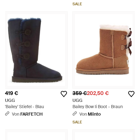
SALE
419 €
359 €
202,50 €
UGG
UGG
'Bailey' Stiefel - Blau
Bailey Bow Ii Boot - Braun
Von
FARFETCH
Von
Miinto
SALE