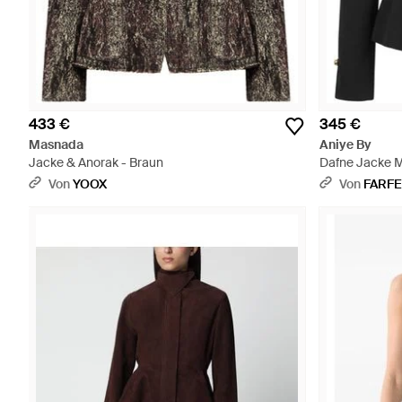
433 €
345 €
Masnada
Aniye By
Jacke & Anorak - Braun
Dafne Jacke M
Von
YOOX
Von
FARF