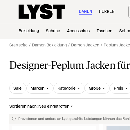
DAMEN
HERREN
Bekleidung
Schuhe
Accessoires
Taschen
Schm
Startseite
Damen Bekleidung
Damen Jacken
Peplum Jack
Designer-Peplum Jacken fü
Sale
Marken
Kategorie
Größe
Preis
Sortieren nach
:
Neu eingetroffen
Provisionen und andere an Lyst gezahlte Leistungen können das Rankin