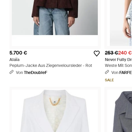
5.700 €
253 €
240 €
Alaïa
Never Fully D
Peplum-Jacke Aus Ziegenveloursleder - Rot
Weste Mit Son
Von
TheDoubleF
Von
FARF
SALE