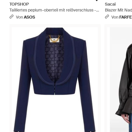
TOPSHOP
Sacai
Tailliertes peplum-oberteil mit reißverschluss -
Blazer Mit Na
Rot
Von
ASOS
Von
FARF