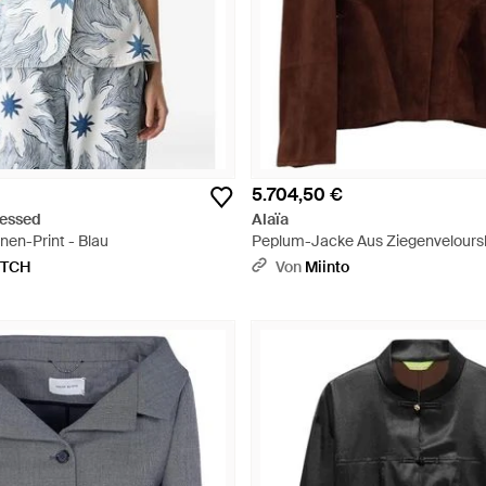
5.704,50 €
ressed
Alaïa
nen-Print - Blau
Peplum-Jacke Aus Ziegenveloursl
ETCH
Von
Miinto