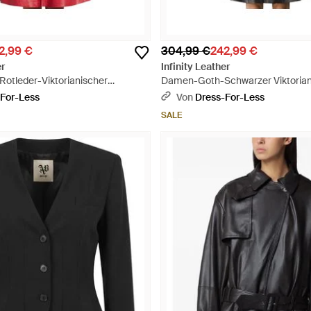
2,99 €
304,99 €
242,99 €
er
Infinity Leather
tleder-Viktorianischer
Damen-Goth-Schwarzer Viktorian
 Ribet - Rot
Ledermantel Mit Nieten – Ribet -
For-Less
Von
Dress-For-Less
SALE