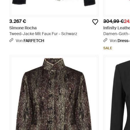
3.267 €
304,99 €
24
Simone Rocha
Infinity Leath
Tweed-Jacke Mit Faux Fur - Schwarz
Damen-Goth-Ro
Nietenmantel –
Von
FARFETCH
Von
Dress-
SALE