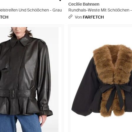
Cecilie Bahnsen
delstreifen Und Schößchen - Grau
Rundhals-Weste Mit Schößchen 
ETCH
Von
FARFETCH