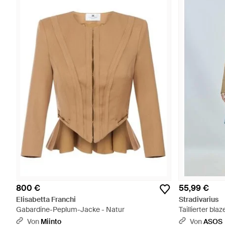
800 €
55,99 €
Elisabetta Franchi
Stradivarius
Gabardine-Peplum-Jacke - Natur
Taillierter bla
Von
Miinto
Von
ASOS