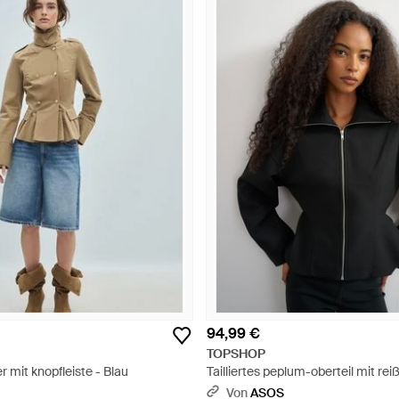
94,99 €
TOPSHOP
zer mit knopfleiste - Blau
Tailliertes peplum-oberteil mit rei
Schwarz
Von
ASOS