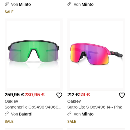
Pink
Von
Miinto
Von
Miinto
SALE
259,95 €
230,95 €
212 €
174 €
Oakley
Oakley
Sonnenbrille Oo9496 949604
Sutro Lite S Oo9496 14 - Pink
Sutro Lite S Schwarz/Prizm
Von
Balardi
Von
Miinto
Unisex - Grün
SALE
SALE