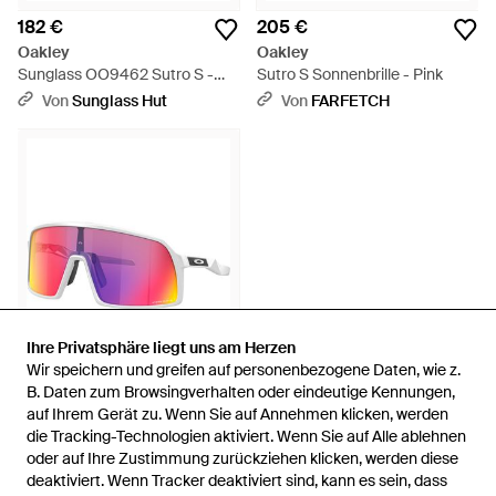
182 €
205 €
Oakley
Oakley
Sunglass OO9462 Sutro S -
Sutro S Sonnenbrille - Pink
Schwarz
Von
Sunglass Hut
Von
FARFETCH
Ihre Privatsphäre liegt uns am Herzen
Ihre Privatsphäre liegt uns am Herzen
Wir speichern und greifen auf personenbezogene Daten, wie z.
Wir speichern und greifen auf personenbezogene Daten, wie z.
B. Daten zum Browsingverhalten oder eindeutige Kennungen,
B. Daten zum Browsingverhalten oder eindeutige Kennungen,
auf Ihrem Gerät zu. Wenn Sie auf Annehmen klicken, werden
auf Ihrem Gerät zu. Wenn Sie auf Annehmen klicken, werden
182 €
die Tracking-Technologien aktiviert. Wenn Sie auf Alle ablehnen
die Tracking-Technologien aktiviert. Wenn Sie auf Alle ablehnen
Oakley
oder auf Ihre Zustimmung zurückziehen klicken, werden diese
oder auf Ihre Zustimmung zurückziehen klicken, werden diese
OO9462 Sutro S - Schwarz
deaktiviert. Wenn Tracker deaktiviert sind, kann es sein, dass
deaktiviert. Wenn Tracker deaktiviert sind, kann es sein, dass
Von
Sunglass Hut