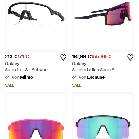
213 €
171 €
187,99 €
155,99 €
Oakley
Oakley
Sutro Lite S - Schwarz
Sonnenbrillen Sutro S
0Oo9462-0428 - Lila
Von
Miinto
Von
Eschuhe
SALE
SALE