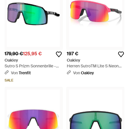
179,90 €
125,95 €
197 €
Oakley
Oakley
Sutro S Prizm Sonnenbrille -
Herren SutroTM Lite S Neon
Grün
Pop Collection Sonnenbrillen -
Von
Trenfit
Von
Oakley
Schwarz
SALE