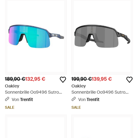
189,90 €
132,95 €
199,90 €
139,95 €
Oakley
Oakley
Sonnenbrille Oo9496 Sutro
Sonnenbrille Oo9496 Sutro
Lite S - Blau
Lite S - Grau
Von
Trenfit
Von
Trenfit
SALE
SALE