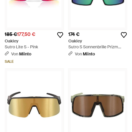
185 €
177,50 €
174 €
Oakley
Oakley
Sutro Lite S - Pink
Sutro S Sonnenbrille Prizm
Jade Schwarz - Grün
Von
Miinto
Von
Miinto
SALE