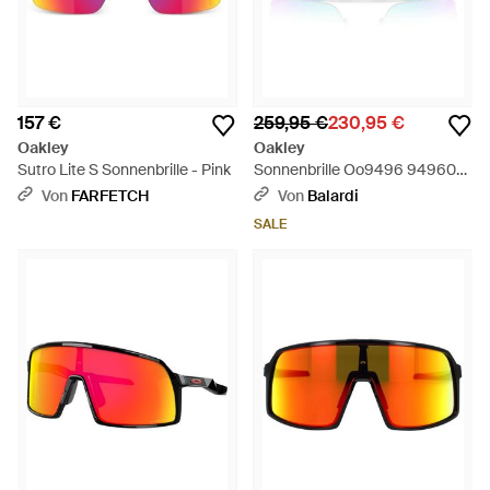
157 €
259,95 €
230,95 €
Oakley
Oakley
Sutro Lite S Sonnenbrille - Pink
Sonnenbrille Oo9496 949605
Sutro Lite S Schwarz/Blau
Von
FARFETCH
Von
Balardi
Unisex - Blau
SALE