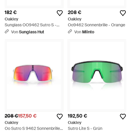
182 €
208 €
Oakley
Oakley
Sunglass OO9462 Sutro S -
Oo9462 Sonnenbrille - Orange
Schwarz
Von
Sunglass Hut
Von
Miinto
208 €
157,50 €
192,50 €
Oakley
Oakley
Oo Sutro S 9462 Sonnenbrille -
Sutro Lite S - Grün