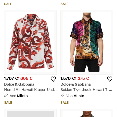
SALE
SALE
1.707 €
1.605 €
1.570 €
1.275 €
Dolce & Gabbana
Dolce & Gabbana
Hemd Mit Hawaii-Kragen Und
Seiden-Tigerdruck-Hawaii-T-
Durchgehendem Maiolica-Print
Shirt - Schwarz
Von
Miinto
Von
Miinto
Aus Seide - Rot
SALE
SALE