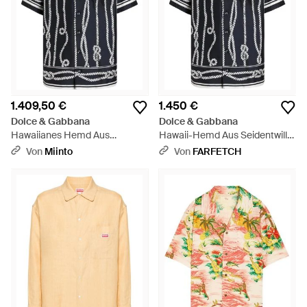
1.409,50 €
1.450 €
Dolce & Gabbana
Dolce & Gabbana
Hawaiianes Hemd Aus
Hawaii-Hemd Aus Seidentwill
Seidencrêpe - Schwarz
Mit Marina-Print - Schwarz
Von
Miinto
Von
FARFETCH