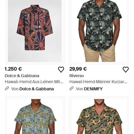
1.250 €
29,99 €
Dolce & Gabbana
Riverso
Hawaii-Hemd Aus Leinen Mit
Hawaii Hemd Männer Kurzarm
Carretto-Print - Rot
Rivmick Regular Fit - Grün
Von
Dolce & Gabbana
Von
DENIMFY