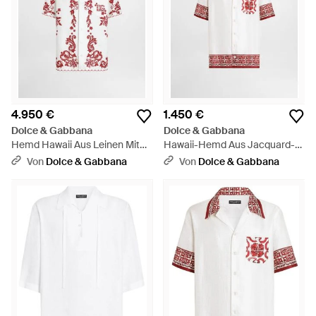
4.950 €
1.450 €
Dolce & Gabbana
Dolce & Gabbana
Hemd Hawaii Aus Leinen Mit
Hawaii-Hemd Aus Jacquard-
Cutwork - Rot
Twill Mit Majolika-Print - Weiß
Von
Dolce & Gabbana
Von
Dolce & Gabbana