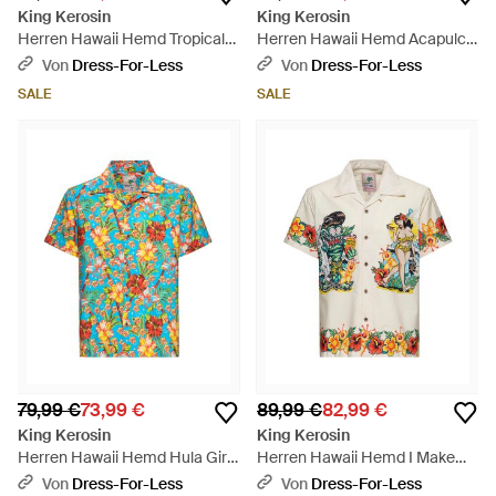
King Kerosin
King Kerosin
Herren Hawaii Hemd Tropical
Herren Hawaii Hemd Acapulco
Flowers - Blau
- Weiß
Von
Dress-For-Less
Von
Dress-For-Less
SALE
SALE
79,99 €
73,99 €
89,99 €
82,99 €
King Kerosin
King Kerosin
Herren Hawaii Hemd Hula Girl
Herren Hawaii Hemd I Make
- Blau
My Dreams Come True - Grau
Von
Dress-For-Less
Von
Dress-For-Less