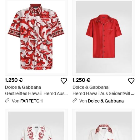
1.250 €
1.250 €
Dolce & Gabbana
Dolce & Gabbana
Gestreiftes Hawaii-Hemd Aus
Hemd Hawaii Aus Seidentwill -
Popeline Mit Majolica-Print -
Rot
Von
FARFETCH
Von
Dolce & Gabbana
Rot