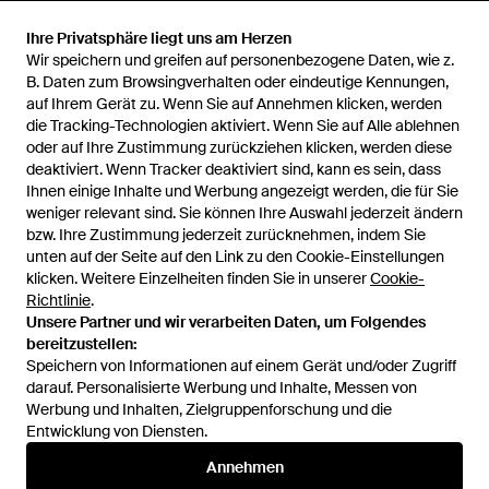
Ihre Privatsphäre liegt uns am Herzen
Ihre Privatsphäre liegt uns am Herzen
678 €
508,50 €
72 €
36 €
Wir speichern und greifen auf personenbezogene Daten, wie z.
Wir speichern und greifen auf personenbezogene Daten, wie z.
Dolce & Gabbana
Superdry
B. Daten zum Browsingverhalten oder eindeutige Kennungen,
B. Daten zum Browsingverhalten oder eindeutige Kennungen,
Hawaii Striped Poplin Shirt -
Hawaiian Print Short Sleeve
auf Ihrem Gerät zu. Wenn Sie auf Annehmen klicken, werden
auf Ihrem Gerät zu. Wenn Sie auf Annehmen klicken, werden
Blau
Shirt - Grün
die Tracking-Technologien aktiviert. Wenn Sie auf Alle ablehnen
die Tracking-Technologien aktiviert. Wenn Sie auf Alle ablehnen
Von
Miinto
Von
NEXT
oder auf Ihre Zustimmung zurückziehen klicken, werden diese
oder auf Ihre Zustimmung zurückziehen klicken, werden diese
SALE
SALE
deaktiviert. Wenn Tracker deaktiviert sind, kann es sein, dass
deaktiviert. Wenn Tracker deaktiviert sind, kann es sein, dass
Ihnen einige Inhalte und Werbung angezeigt werden, die für Sie
Ihnen einige Inhalte und Werbung angezeigt werden, die für Sie
weniger relevant sind. Sie können Ihre Auswahl jederzeit ändern
weniger relevant sind. Sie können Ihre Auswahl jederzeit ändern
bzw. Ihre Zustimmung jederzeit zurücknehmen, indem Sie
bzw. Ihre Zustimmung jederzeit zurücknehmen, indem Sie
unten auf der Seite auf den Link zu den Cookie-Einstellungen
unten auf der Seite auf den Link zu den Cookie-Einstellungen
klicken. Weitere Einzelheiten finden Sie in unserer
klicken. Weitere Einzelheiten finden Sie in unserer
Cookie-
Cookie-
Richtlinie
Richtlinie
.
.
Unsere Partner und wir verarbeiten Daten, um Folgendes
Unsere Partner und wir verarbeiten Daten, um Folgendes
bereitzustellen:
bereitzustellen:
Speichern von Informationen auf einem Gerät und/oder Zugriff
Speichern von Informationen auf einem Gerät und/oder Zugriff
darauf. Personalisierte Werbung und Inhalte, Messen von
darauf. Personalisierte Werbung und Inhalte, Messen von
Werbung und Inhalten, Zielgruppenforschung und die
Werbung und Inhalten, Zielgruppenforschung und die
Entwicklung von Diensten.
Entwicklung von Diensten.
79,99 €
71,99 €
795 €
Annehmen
Annehmen