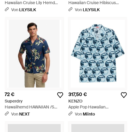
Hawaiian Cruise Lily Hemd
Hawaiian Cruise Hibiscus
Jacquard-Webtechnik
Hemd Reguläre Passform
Von
LILYSILK
Von
LILYSILK
Atmungsaktiv Deutschland -
Atmungsaktiv Deutschland -
Grau
Braun
72 €
317,50 €
Superdry
KENZO
Hawaiihemd HAWAIIAN /S
Apple Pop Hawaiian
SHIRT mit sommerlich coolem
Kurzarmhemd - Blau
Von
NEXT
Von
Miinto
Hawaii-Blumen-Print - Blau