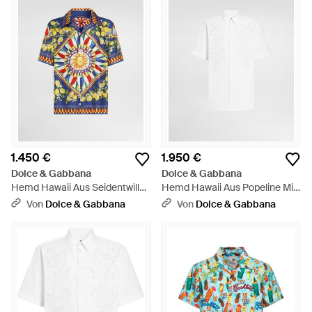
1.450 €
1.950 €
Dolce & Gabbana
Dolce & Gabbana
Hemd Hawaii Aus Seidentwill
Hemd Hawaii Aus Popeline Mit
Mit Carretto-Print - Blau
Ajourstickerei - Weiß
Von
Dolce & Gabbana
Von
Dolce & Gabbana