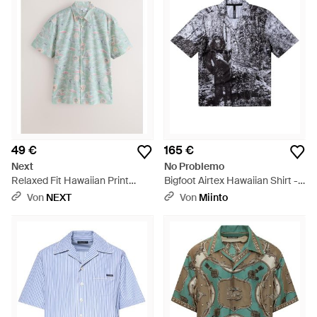
49 €
165 €
Next
No Problemo
Relaxed Fit Hawaiian Print
Bigfoot Airtex Hawaiian Shirt -
Revere Collar Short Sleeve
Schwarz
Von
NEXT
Von
Miinto
Shirt - Blau