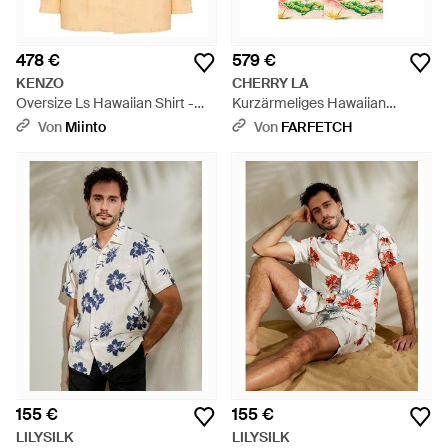
478 €
579 €
KENZO
CHERRY LA
Oversize Ls Hawaiian Shirt -
Kurzärmeliges Hawaiian
Natur
Vacation Hemd - Grau
Von
Miinto
Von
FARFETCH
155 €
155 €
LILYSILK
LILYSILK