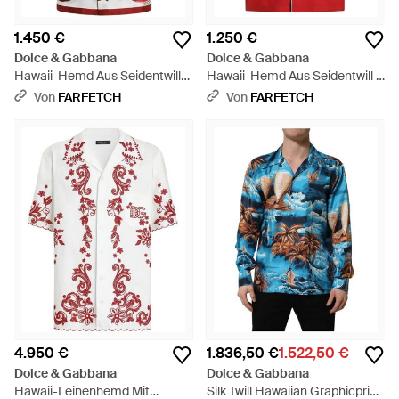
1.450 €
1.250 €
Dolce & Gabbana
Dolce & Gabbana
Hawaii-Hemd Aus Seidentwill
Hawaii-Hemd Aus Seidentwill -
Mit Majolica-Print - Rot
Rot
Von
FARFETCH
Von
FARFETCH
4.950 €
1.836,50 €
1.522,50 €
Dolce & Gabbana
Dolce & Gabbana
Hawaii-Leinenhemd Mit
Silk Twill Hawaiian Graphicprint