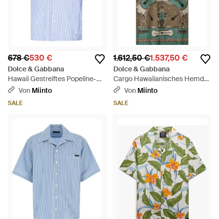
678 €
530 €
1.612,50 €
1.537,50 €
Dolce & Gabbana
Dolce & Gabbana
Hawaii Gestreiftes Popeline-
Cargo Hawaiianisches Hemd
Hemd - Blau
Aus Bedrucktem,
Von
Miinto
Von
Miinto
Gewaschenem Seidentwill -
SALE
SALE
Grün