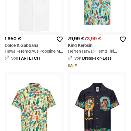
1.950 €
79,99 €
73,99 €
Dolce & Gabbana
King Kerosin
Hawaii-Hemd Aus Popeline Mit
Herren Hawaii Hemd Tiki
Schnittmuster - Weiß
Cocktails - Blau
Von
FARFETCH
Von
Dress-For-Less
SALE