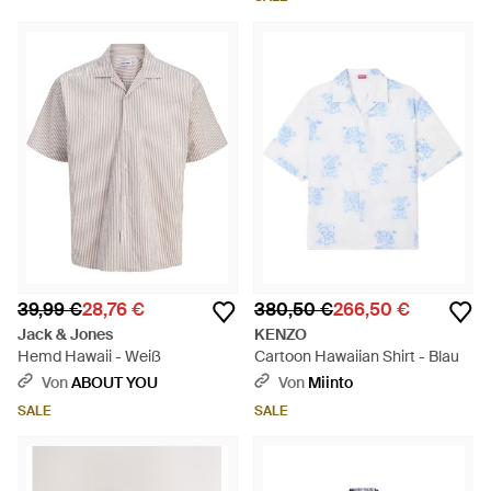
39,99 €
28,76 €
380,50 €
266,50 €
Jack & Jones
KENZO
Hemd Hawaii - Weiß
Cartoon Hawaiian Shirt - Blau
Von
ABOUT YOU
Von
Miinto
SALE
SALE