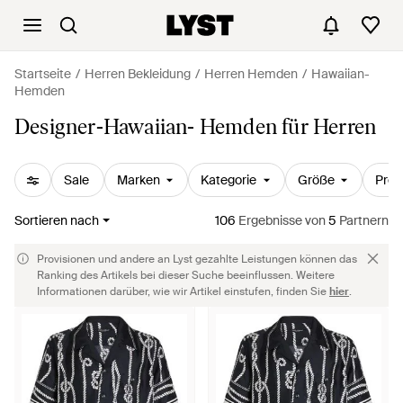
Startseite
Herren Bekleidung
Herren Hemden
Hawaiian-
Hemden
Designer-Hawaiian- Hemden für Herren
Sale
Marken
Kategorie
Größe
Prei
Sortieren nach
106
Ergebnisse
von
5
Partnern
Provisionen und andere an Lyst gezahlte Leistungen können das
Ranking des Artikels bei dieser Suche beeinflussen. Weitere
Informationen darüber, wie wir Artikel einstufen, finden Sie
hier
.