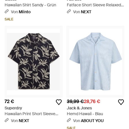
Hawaiian Shirt Sandy - Grün
Fatface Short Sleeve Relaxed
Fit Large Hawaiian Floral Shirt -
Von
Miinto
Von
NEXT
Blau
SALE
72 €
39,99 €
28,76 €
Superdry
Jack & Jones
Hawaiian Print Short Sleeve
Hemd Hawaii - Blau
Shirt - Schwarz
Von
NEXT
Von
ABOUT YOU
SALE