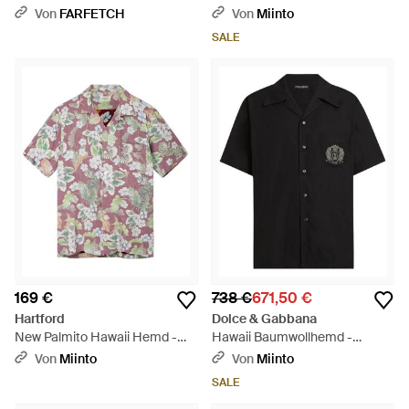
Schnittmuster - Weiß
Shirt - Blau
Von
FARFETCH
Von
Miinto
SALE
169 €
738 €
671,50 €
Hartford
Dolce & Gabbana
New Palmito Hawaii Hemd -
Hawaii Baumwollhemd -
Grau
Schwarz
Von
Miinto
Von
Miinto
SALE