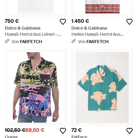
750 €
1.450 €
Dolce & Gabbana
Dolce & Gabbana
Hawaii-Hemd Aus Leinen -
Helles Hawaii-Hemd Aus
Weiß
Jacquard Mit Majolica-Print -
Von
FARFETCH
Von
FARFETCH
Weiß
102,50 €
68,50 €
72 €
Guess
FatFace