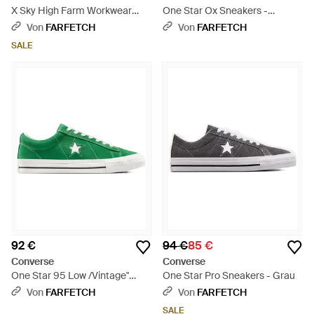
X Sky High Farm Workwear
One Star Ox Sneakers -
One Star Pro Sneakers - Weiß
Schwarz
Von
FARFETCH
Von
FARFETCH
SALE
92 €
94 €
85 €
Converse
Converse
One Star 95 Low /Vintage"
One Star Pro Sneakers - Grau
Sneakers - Grün
Von
FARFETCH
Von
FARFETCH
SALE