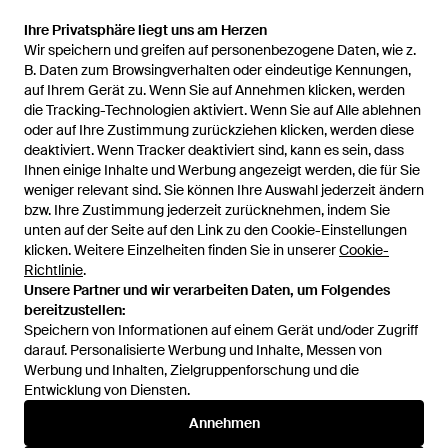
Ihre Privatsphäre liegt uns am Herzen
Ihre Privatsphäre liegt uns am Herzen
Wir speichern und greifen auf personenbezogene Daten, wie z.
Wir speichern und greifen auf personenbezogene Daten, wie z.
108 €
101 €
B. Daten zum Browsingverhalten oder eindeutige Kennungen,
B. Daten zum Browsingverhalten oder eindeutige Kennungen,
auf Ihrem Gerät zu. Wenn Sie auf Annehmen klicken, werden
auf Ihrem Gerät zu. Wenn Sie auf Annehmen klicken, werden
Converse
die Tracking-Technologien aktiviert. Wenn Sie auf Alle ablehnen
die Tracking-Technologien aktiviert. Wenn Sie auf Alle ablehnen
One Star Academy Pro
oder auf Ihre Zustimmung zurückziehen klicken, werden diese
oder auf Ihre Zustimmung zurückziehen klicken, werden diese
Sneakers - Schwarz
Von
FARFETCH
deaktiviert. Wenn Tracker deaktiviert sind, kann es sein, dass
deaktiviert. Wenn Tracker deaktiviert sind, kann es sein, dass
SALE
Ihnen einige Inhalte und Werbung angezeigt werden, die für Sie
Ihnen einige Inhalte und Werbung angezeigt werden, die für Sie
weniger relevant sind. Sie können Ihre Auswahl jederzeit ändern
weniger relevant sind. Sie können Ihre Auswahl jederzeit ändern
bzw. Ihre Zustimmung jederzeit zurücknehmen, indem Sie
bzw. Ihre Zustimmung jederzeit zurücknehmen, indem Sie
unten auf der Seite auf den Link zu den Cookie-Einstellungen
unten auf der Seite auf den Link zu den Cookie-Einstellungen
klicken. Weitere Einzelheiten finden Sie in unserer
klicken. Weitere Einzelheiten finden Sie in unserer
Cookie-
Cookie-
Richtlinie
Richtlinie
.
.
Unsere Partner und wir verarbeiten Daten, um Folgendes
Unsere Partner und wir verarbeiten Daten, um Folgendes
bereitzustellen:
bereitzustellen:
Speichern von Informationen auf einem Gerät und/oder Zugriff
Speichern von Informationen auf einem Gerät und/oder Zugriff
darauf. Personalisierte Werbung und Inhalte, Messen von
darauf. Personalisierte Werbung und Inhalte, Messen von
Werbung und Inhalten, Zielgruppenforschung und die
Werbung und Inhalten, Zielgruppenforschung und die
Entwicklung von Diensten.
Entwicklung von Diensten.
International
Annehmen
Annehmen