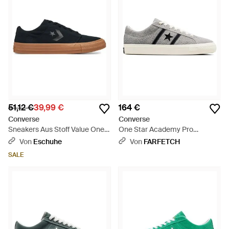
51,12 €
39,99 €
164 €
Converse
Converse
Sneakers Aus Stoff Value One
One Star Academy Pro
Star A15627C - Blau
Sneakers - Weiß
Von
Eschuhe
Von
FARFETCH
SALE