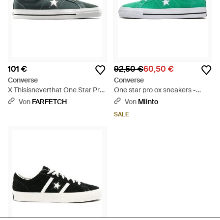
101 €
92,50 €
60,50 €
Converse
Converse
X Thisisneverthat One Star Pro
One star pro ox sneakers -
Ox Sneakers - Grün
Grün
Von
FARFETCH
Von
Miinto
SALE