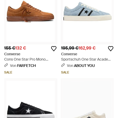
155 €
132 €
195,99 €
162,99 €
Converse
Converse
Cons One Star Pro Mono
Sportschuh One Star Academy
Sneakers - Braun
Pro - Blau
Von
FARFETCH
Von
ABOUT YOU
SALE
SALE