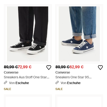
89,99 €
72,99 €
89,99 €
62,99 €
Converse
Converse
Sneakers Aus Stoff One Star
Sneakers One Star 95
95 A14711C - Blau
A15097C - Blau
Von
Eschuhe
Von
Eschuhe
SALE
SALE