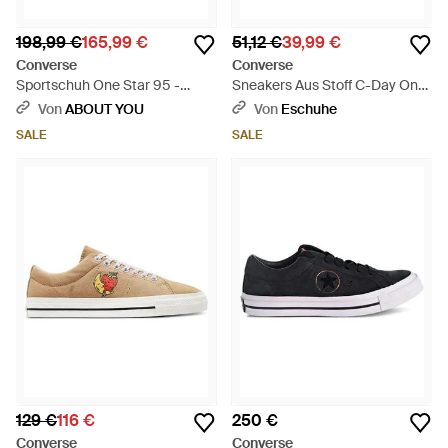
198,99 €
165,99 €
51,12 €
39,99 €
Converse
Converse
Sportschuh One Star 95 -
Sneakers Aus Stoff C-Day One
Schwarz
Classic A15625C - Schwarz
Von
ABOUT YOU
Von
Eschuhe
SALE
SALE
129 €
116 €
250 €
Converse
Converse