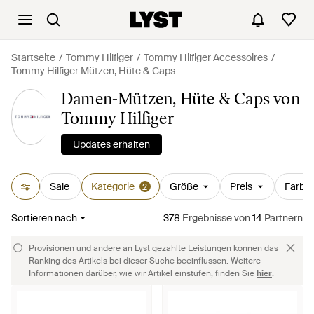
Startseite
Tommy Hilfiger
Tommy Hilfiger Accessoires
Tommy Hilfiger Mützen, Hüte & Caps
Damen-Mützen, Hüte & Caps von
Tommy Hilfiger
Updates erhalten
Sale
Kategorie
Größe
Preis
Farbe
2
Sortieren nach
378
Ergebnisse
von
14
Partnern
Provisionen und andere an Lyst gezahlte Leistungen können das
Ranking des Artikels bei dieser Suche beeinflussen. Weitere
Informationen darüber, wie wir Artikel einstufen, finden Sie
hier
.