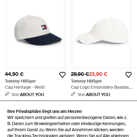
44,90 €
29,90 €
23,90 €
Tommy Hilfiger
Tommy Hilfiger
Cap Heritage - Weiß
Cap Logo Embroidery Baseball
- Weiß
Von
ABOUT YOU
Von
ABOUT YOU
SALE
Ihre Privatsphäre liegt uns am Herzen
Ihre Privatsphäre liegt uns am Herzen
Wir speichern und greifen auf personenbezogene Daten, wie z.
Wir speichern und greifen auf personenbezogene Daten, wie z.
B. Daten zum Browsingverhalten oder eindeutige Kennungen,
B. Daten zum Browsingverhalten oder eindeutige Kennungen,
auf Ihrem Gerät zu. Wenn Sie auf Annehmen klicken, werden
auf Ihrem Gerät zu. Wenn Sie auf Annehmen klicken, werden
die Tracking-Technologien aktiviert. Wenn Sie auf Alle ablehnen
die Tracking-Technologien aktiviert. Wenn Sie auf Alle ablehnen