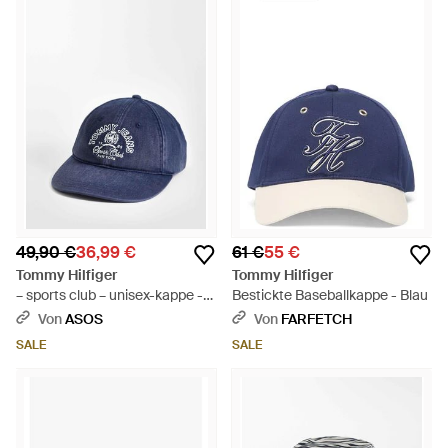
49,90 €
36,99 €
61 €
55 €
Tommy Hilfiger
Tommy Hilfiger
– sports club – unisex-kappe -
Bestickte Baseballkappe - Blau
Blau
Von
ASOS
Von
FARFETCH
SALE
SALE