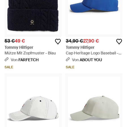
53 €
49 €
34,90 €
27,90 €
Tommy Hilfiger
Tommy Hilfiger
Mütze Mit Zopfmuster - Blau
Cap Heritage Logo Baseball -
Blau
Von
FARFETCH
Von
ABOUT YOU
SALE
SALE