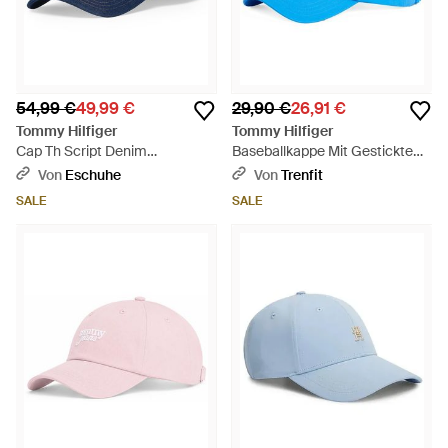
54,99 €
49,99 €
29,90 €
26,91 €
Tommy Hilfiger
Tommy Hilfiger
Cap Th Script Denim
Baseballkappe Mit Gesticktem
Am0Am14551 - Blau
Logo - Blau
Von
Eschuhe
Von
Trenfit
SALE
SALE