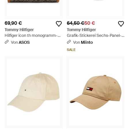
69,90 €
64,50 €
50 €
Tommy Hilfiger
Tommy Hilfiger
Hilfiger icon th monogramm-
Grafik-Stickerei Sechs-Panel-
print kulturbeutel - Braun
Baseballkappe - Weiß
Von
ASOS
Von
Miinto
SALE