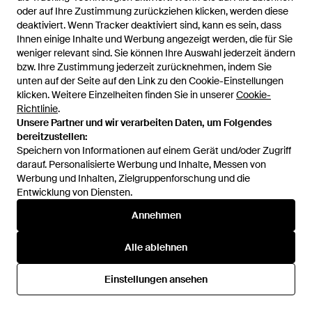
oder auf Ihre Zustimmung zurückziehen klicken, werden diese
oder auf Ihre Zustimmung zurückziehen klicken, werden diese
deaktiviert. Wenn Tracker deaktiviert sind, kann es sein, dass
deaktiviert. Wenn Tracker deaktiviert sind, kann es sein, dass
Ihnen einige Inhalte und Werbung angezeigt werden, die für Sie
Ihnen einige Inhalte und Werbung angezeigt werden, die für Sie
weniger relevant sind. Sie können Ihre Auswahl jederzeit ändern
weniger relevant sind. Sie können Ihre Auswahl jederzeit ändern
bzw. Ihre Zustimmung jederzeit zurücknehmen, indem Sie
bzw. Ihre Zustimmung jederzeit zurücknehmen, indem Sie
unten auf der Seite auf den Link zu den Cookie-Einstellungen
unten auf der Seite auf den Link zu den Cookie-Einstellungen
klicken. Weitere Einzelheiten finden Sie in unserer
klicken. Weitere Einzelheiten finden Sie in unserer
Cookie-
Cookie-
Richtlinie
Richtlinie
.
.
44,90 €
35,91 €
59,90 €
47,92 €
Unsere Partner und wir verarbeiten Daten, um Folgendes
Unsere Partner und wir verarbeiten Daten, um Folgendes
Tommy Hilfiger
Tommy Hilfiger
bereitzustellen:
bereitzustellen:
Cap Six-Panel Baseball - Weiß
Cap Nautical - Blau
Speichern von Informationen auf einem Gerät und/oder Zugriff
Speichern von Informationen auf einem Gerät und/oder Zugriff
darauf. Personalisierte Werbung und Inhalte, Messen von
darauf. Personalisierte Werbung und Inhalte, Messen von
Von
ABOUT YOU
Von
ABOUT YOU
Werbung und Inhalten, Zielgruppenforschung und die
Werbung und Inhalten, Zielgruppenforschung und die
SALE
SALE
Entwicklung von Diensten.
Entwicklung von Diensten.
Annehmen
Annehmen
Alle ablehnen
Alle ablehnen
Einstellungen ansehen
Einstellungen ansehen