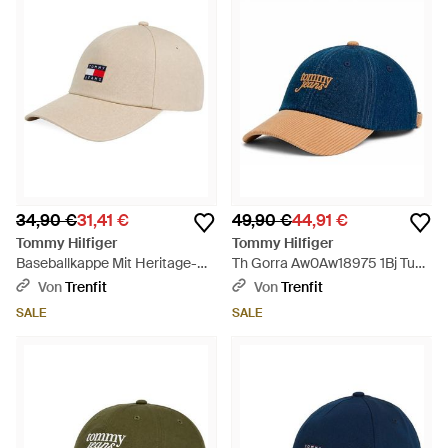
34,90 €
31,41 €
49,90 €
44,91 €
Tommy Hilfiger
Tommy Hilfiger
Baseballkappe Mit Heritage-
Th Gorra Aw0Aw18975 1Bj Tu
Logo - Natur
Tjw Denim Script Cap Denim
Von
Trenfit
Von
Trenfit
Dark - Blau
SALE
SALE