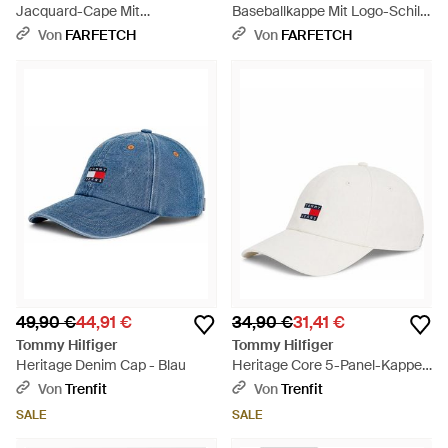
Jacquard-Cape Mit
Baseballkappe Mit Logo-Schild
Monogramm - Weiß
- Grün
Von
FARFETCH
Von
FARFETCH
49,90 €
44,91 €
34,90 €
31,41 €
Tommy Hilfiger
Tommy Hilfiger
Heritage Denim Cap - Blau
Heritage Core 5-Panel-Kappe -
Weiß
Von
Trenfit
Von
Trenfit
SALE
SALE