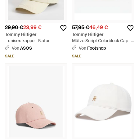
29,90 €
23,99 €
57,95 €
46,49 €
Tommy Hilfiger
Tommy Hilfiger
– unisex-kappe - Natur
Mütze Script Colorblock Cap -
Rot
Von
ASOS
Von
Footshop
SALE
SALE