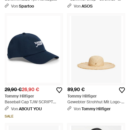
Denim Cap - Blau
Natur
Von
Spartoo
Von
ASOS
29,90 €
26,90 €
89,90 €
Tommy Hilfiger
Tommy Hilfiger
Baseball Cap TJW SCRIPT
Gewebter Strohhut Mit Logo-
LOGO Regular fit mit festem
Emblem - Weiß
Von
ABOUT YOU
Von
Tommy Hilfiger
Schirm - Blau
SALE