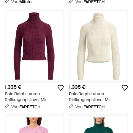
Von
Miinto
Von
FARFETCH
1.335 €
1.335 €
Polo Ralph Lauren
Polo Ralph Lauren
Rollkragenpullover Mit
Rollkragenpullover Mit
Zopfmuster - Rot
Zopfmuster - Weiß
Von
FARFETCH
Von
FARFETCH