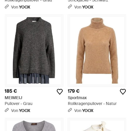
Von
YOOX
Von
YOOX
185 €
179 €
MEIMEIJ
Sportmax
Pullover - Grau
Rollkragenpullover - Natur
Von
YOOX
Von
YOOX