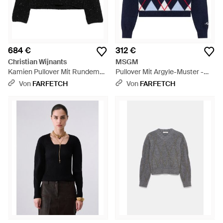
684 €
312 €
Christian Wijnants
MSGM
Kamien Pullover Mit Rundem
Pullover Mit Argyle-Muster -
Ausschnitt - Schwarz
Blau
Von
FARFETCH
Von
FARFETCH