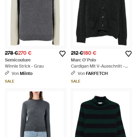
278 €
270 €
212 €
180 €
Semicouture
Marc O' Polo
Winnie Strick - Grau
Cardigan Mit V-Ausschnitt -
Schwarz
Von
Miinto
Von
FARFETCH
SALE
SALE