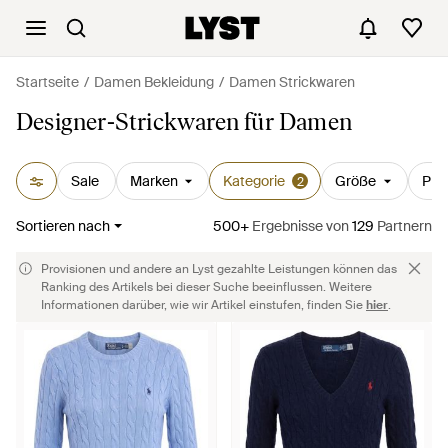
Startseite
Damen Bekleidung
Damen Strickwaren
Designer-Strickwaren für Damen
Sale
Marken
Kategorie
Größe
Prei
2
Sortieren nach
500+
Ergebnisse
von
129
Partnern
Provisionen und andere an Lyst gezahlte Leistungen können das
Ranking des Artikels bei dieser Suche beeinflussen. Weitere
Informationen darüber, wie wir Artikel einstufen, finden Sie
hier
.