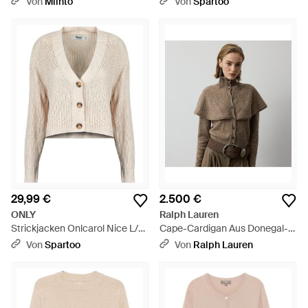
Von
Miinto
Von
Spartoo
29,99 €
2.500 €
ONLY
Ralph Lauren
Strickjacken Onlcarol Nice L/S
Cape-Cardigan Aus Donegal-
Cardigan - Natur
Kaschmir - Braun
Von
Spartoo
Von
Ralph Lauren