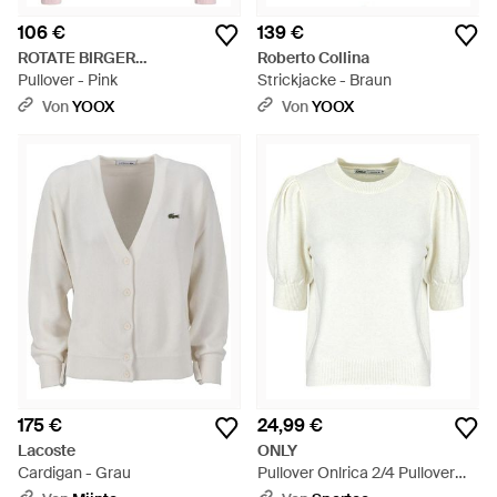
106 €
139 €
ROTATE BIRGER
Roberto Collina
CHRISTENSEN
Pullover - Pink
Strickjacke - Braun
Von
YOOX
Von
YOOX
175 €
24,99 €
Lacoste
ONLY
Cardigan - Grau
Pullover Onlrica 2/4 Pullover
Knt - Weiß