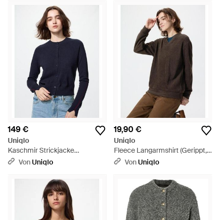
149 €
19,90 €
Uniqlo
Uniqlo
Kaschmir Strickjacke
Fleece Langarmshirt (Gerippt,
(Rundhals) - Blau
V-Ausschnitt) - Schwarz
Von
Uniqlo
Von
Uniqlo