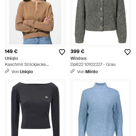
149 €
399 €
Uniqlo
Windsor.
Kaschmir Strickjacke
Dp822 10102227 - Grau
(Rundhals) - Natur
Von
Uniqlo
Von
Miinto