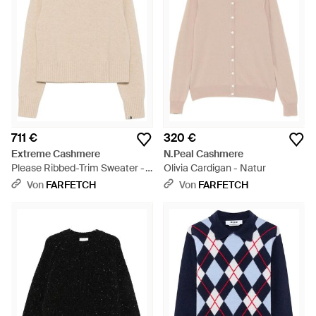
711 €
320 €
Extreme Cashmere
N.Peal Cashmere
Please Ribbed-Trim Sweater -
Olivia Cardigan - Natur
Natur
Von
FARFETCH
Von
FARFETCH