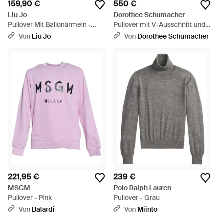
159,90 €
550 €
Liu Jo
Dorothee Schumacher
Pullover Mit Ballonärmeln -
Pullover mit V-Ausschnitt und
Schwarz
Argyle-Stickerei - Grau
Von
Liu Jo
Von
Dorothee Schumacher
221,95 €
239 €
MSGM
Polo Ralph Lauren
Pullover - Pink
Pullover - Grau
Von
Balardi
Von
Miinto