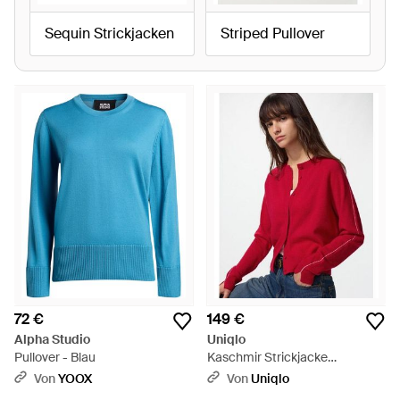
Sequin Strickjacken
Striped Pullover
72 €
149 €
Alpha Studio
Uniqlo
Pullover - Blau
Kaschmir Strickjacke
(Rundhals) - Rot
Von
YOOX
Von
Uniqlo