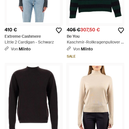
410 €
405 €
307,50 €
Extreme Cashmere
Be You
Little 2 Cardigan - Schwarz
Kaschmir-Rollkragenpullover -
Grün
Von
Miinto
Von
Miinto
SALE