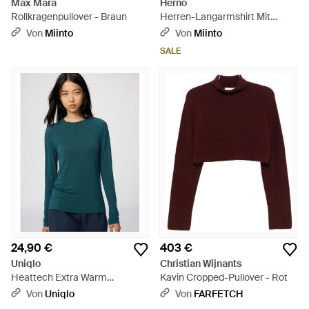
Max Mara
Herno
Rollkragenpullover - Braun
Herren-Langarmshirt Mit
Glam-Strick-Effekt - Blau
Von
Miinto
Von
Miinto
SALE
24,90 €
403 €
Uniqlo
Christian Wijnants
Heattech Extra Warm
Kavin Cropped-Pullover - Rot
Kaschmir Thermo
Von
Uniqlo
Von
FARFETCH
Langarmshirt (Rundhals) - Grün