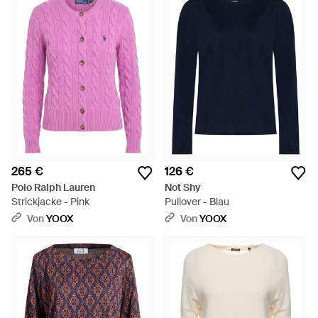
265 €
126 €
Polo Ralph Lauren
Not Shy
Strickjacke - Pink
Pullover - Blau
Von
YOOX
Von
YOOX