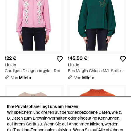
122 €
145,50 €
Liu Jo
Liu Jo
Cardigan Disegno Argyle - Rot
Ecs Maglia Chiusa M/L Spille -
Grün
Von
Miinto
Von
Miinto
Ihre Privatsphäre liegt uns am Herzen
Ihre Privatsphäre liegt uns am Herzen
Wir speichern und greifen auf personenbezogene Daten, wie z.
Wir speichern und greifen auf personenbezogene Daten, wie z.
B. Daten zum Browsingverhalten oder eindeutige Kennungen,
B. Daten zum Browsingverhalten oder eindeutige Kennungen,
auf Ihrem Gerät zu. Wenn Sie auf Annehmen klicken, werden
auf Ihrem Gerät zu. Wenn Sie auf Annehmen klicken, werden
die Tracking-Technologien aktiviert. Wenn Sie auf Alle ablehnen
die Tracking-Technologien aktiviert. Wenn Sie auf Alle ablehnen