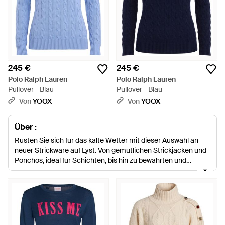
245 €
245 €
Polo Ralph Lauren
Polo Ralph Lauren
Pullover - Blau
Pullover - Blau
Von
YOOX
Von
YOOX
Über :
Rüsten Sie sich für das kalte Wetter mit dieser Auswahl an
neuer Strickware auf Lyst. Von gemütlichen Strickjacken und
Ponchos, ideal für Schichten, bis hin zu bewährten und
stilsicheren Pullovern und Rollkragen; diese Kollektion an
Strickware hält Sie das ganze Jahr warm. Halten Sie
Ausschau nach Zopfmuster, Pullover mit Reißverschluss und
Pullunder.