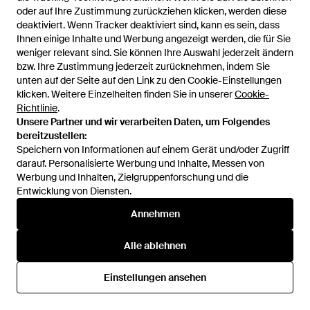
oder auf Ihre Zustimmung zurückziehen klicken, werden diese
oder auf Ihre Zustimmung zurückziehen klicken, werden diese
deaktiviert. Wenn Tracker deaktiviert sind, kann es sein, dass
deaktiviert. Wenn Tracker deaktiviert sind, kann es sein, dass
Ihnen einige Inhalte und Werbung angezeigt werden, die für Sie
Ihnen einige Inhalte und Werbung angezeigt werden, die für Sie
weniger relevant sind. Sie können Ihre Auswahl jederzeit ändern
weniger relevant sind. Sie können Ihre Auswahl jederzeit ändern
bzw. Ihre Zustimmung jederzeit zurücknehmen, indem Sie
bzw. Ihre Zustimmung jederzeit zurücknehmen, indem Sie
305 €
205 €
unten auf der Seite auf den Link zu den Cookie-Einstellungen
unten auf der Seite auf den Link zu den Cookie-Einstellungen
N.Peal Cashmere
Drumohr
klicken. Weitere Einzelheiten finden Sie in unserer
klicken. Weitere Einzelheiten finden Sie in unserer
Cookie-
Cookie-
Ivy Cardigan - Natur
L5W113Tl 280 Pullover - Rot
Richtlinie
Richtlinie
.
.
Von
FARFETCH
Von
Miinto
Unsere Partner und wir verarbeiten Daten, um Folgendes
Unsere Partner und wir verarbeiten Daten, um Folgendes
bereitzustellen:
bereitzustellen:
Speichern von Informationen auf einem Gerät und/oder Zugriff
Speichern von Informationen auf einem Gerät und/oder Zugriff
darauf. Personalisierte Werbung und Inhalte, Messen von
darauf. Personalisierte Werbung und Inhalte, Messen von
Werbung und Inhalten, Zielgruppenforschung und die
Werbung und Inhalten, Zielgruppenforschung und die
Entwicklung von Diensten.
Entwicklung von Diensten.
Annehmen
Annehmen
Alle ablehnen
Alle ablehnen
Einstellungen ansehen
Einstellungen ansehen