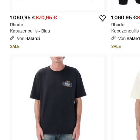
1.060,95 €
870,95 €
1.060,95 €
8
Rhude
Rhude
Kapuzenpullis - Blau
Kapuzenpullis 
Von
Balardi
Von
Balard
SALE
SALE