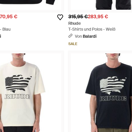
70,95 €
315,95 €
283,95 €
Rhude
- Blau
T-Shirts und Polos - Weiß
i
Von
Balardi
SALE