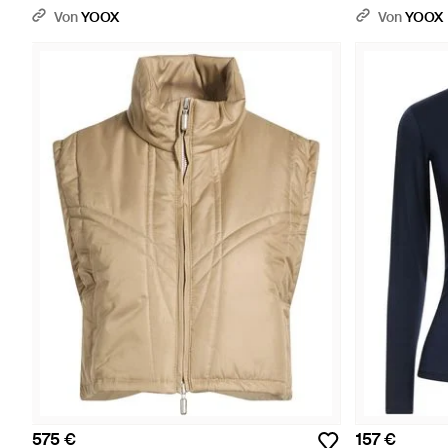
Von
YOOX
Von
YOOX
575 €
157 €