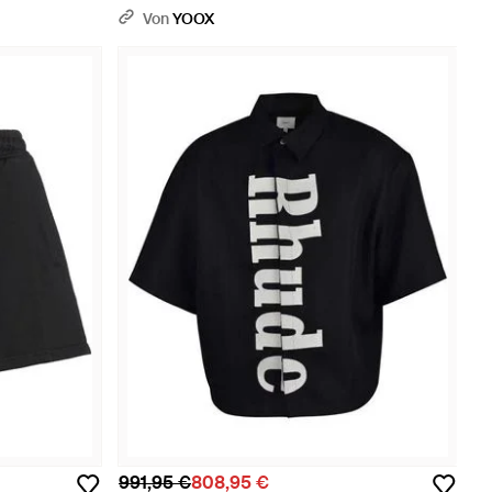
Von
YOOX
991,95 €
808,95 €