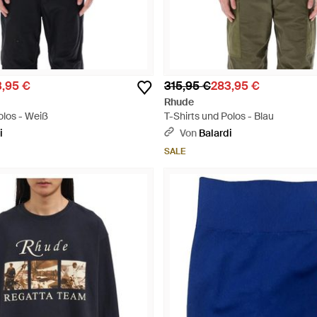
,95 €
315,95 €
283,95 €
Rhude
olos - Weiß
T-Shirts und Polos - Blau
i
Von
Balardi
SALE