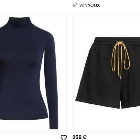
Von
YOOX
258 €