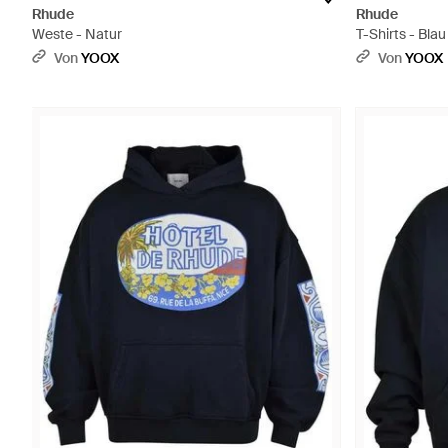
Rhude
Rhude
Weste - Natur
T-Shirts - Blau
Von
YOOX
Von
YOOX