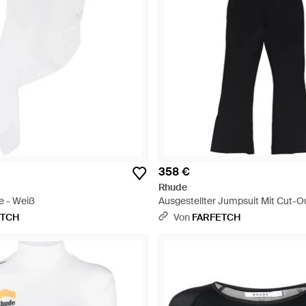
358 €
Rhude
e - Weiß
Ausgestellter Jumpsuit Mit Cut-O
ETCH
Von
FARFETCH