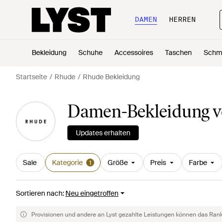
DAMEN
HERREN
Bekleidung
Schuhe
Accessoires
Taschen
Schm
Startseite
Rhude
Rhude Bekleidung
Damen-Bekleidung 
Updates erhalten
Sale
Kategorie
Größe
Preis
Farbe
1
Sortieren nach
:
Neu eingetroffen
Provisionen und andere an Lyst gezahlte Leistungen können das Rankin