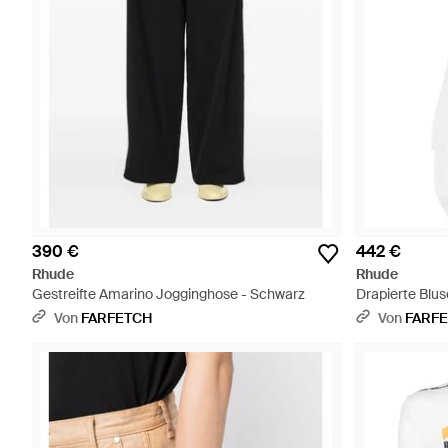
390 €
442 €
Rhude
Rhude
Gestreifte Amarino Jogginghose - Schwarz
Drapierte Blus
Von
FARFETCH
Von
FARF