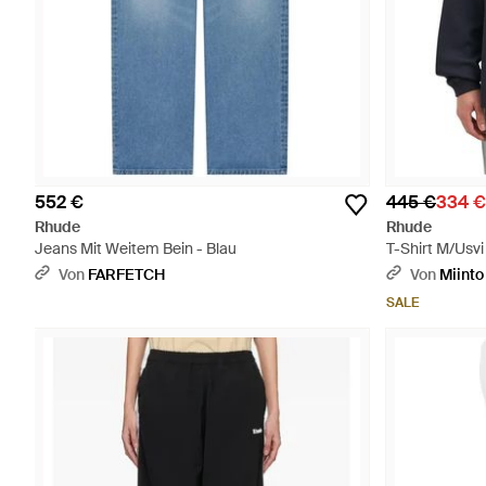
552 €
445 €
334 €
Rhude
Rhude
Jeans Mit Weitem Bein - Blau
T-Shirt M/Usvi
Von
FARFETCH
Von
Miinto
SALE