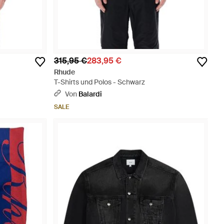
315,95 €
283,95 €
Rhude
T-Shirts und Polos - Schwarz
Von
Balardi
SALE