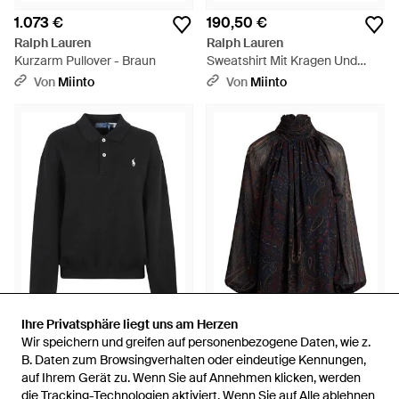
1.073 €
190,50 €
Ralph Lauren
Ralph Lauren
Kurzarm Pullover - Braun
Sweatshirt Mit Kragen Und
Halbem Reißverschluss - Weiß
Von
Miinto
Von
Miinto
Ihre Privatsphäre liegt uns am Herzen
Ihre Privatsphäre liegt uns am Herzen
190,50 €
210 €
Wir speichern und greifen auf personenbezogene Daten, wie z.
Wir speichern und greifen auf personenbezogene Daten, wie z.
Ralph Lauren
Ralph Lauren
B. Daten zum Browsingverhalten oder eindeutige Kennungen,
B. Daten zum Browsingverhalten oder eindeutige Kennungen,
Sweatshirt Mit Polokragen Aus
Bluse Mit Paisley-Print -
auf Ihrem Gerät zu. Wenn Sie auf Annehmen klicken, werden
auf Ihrem Gerät zu. Wenn Sie auf Annehmen klicken, werden
Fleece - Schwarz
Schwarz
die Tracking-Technologien aktiviert. Wenn Sie auf Alle ablehnen
die Tracking-Technologien aktiviert. Wenn Sie auf Alle ablehnen
Von
Miinto
Von
FARFETCH