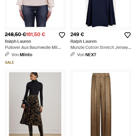
248,50 €
161,50 €
249 €
Ralph Lauren
Ralph Lauren
Pullover Aus Baumwolle Mit
Munzie Cotton Stretch Jersey
Zopfmuster - Natur
Boat Neck Mid Sleeve Dress -
Von
Miinto
Von
NEXT
Blau
SALE