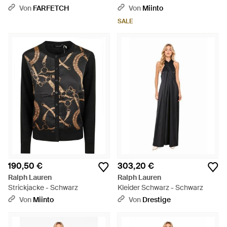
Kettenbesatz - Braun
Zopfmuster Und
Von
FARFETCH
Von
Miinto
Rundhalsausschnitt - Blau
SALE
190,50 €
303,20 €
Ralph Lauren
Ralph Lauren
Strickjacke - Schwarz
Kleider Schwarz - Schwarz
Von
Miinto
Von
Drestige