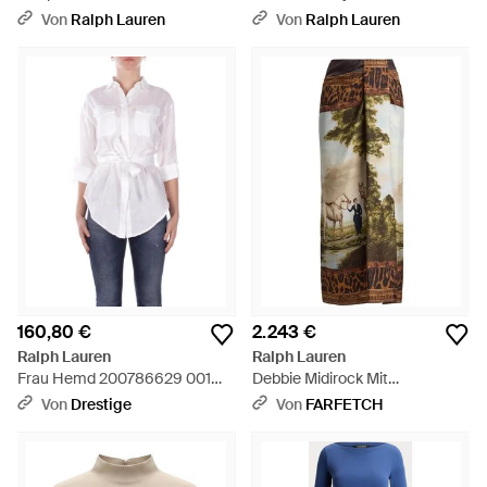
Ziegenwildleder - Grün
Duchesse-Seidensatin -
Von
Ralph Lauren
Von
Ralph Lauren
Schwarz
160,80 €
2.243 €
Ralph Lauren
Ralph Lauren
Frau Hemd 200786629 001
Debbie Midirock Mit
Chadwick Lange Armel Hemd
Landschafts-Print - Natur
Von
Drestige
Von
FARFETCH
Weib - Weiß