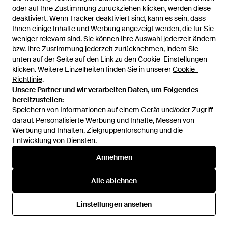
oder auf Ihre Zustimmung zurückziehen klicken, werden diese
oder auf Ihre Zustimmung zurückziehen klicken, werden diese
deaktiviert. Wenn Tracker deaktiviert sind, kann es sein, dass
deaktiviert. Wenn Tracker deaktiviert sind, kann es sein, dass
Ihnen einige Inhalte und Werbung angezeigt werden, die für Sie
Ihnen einige Inhalte und Werbung angezeigt werden, die für Sie
weniger relevant sind. Sie können Ihre Auswahl jederzeit ändern
weniger relevant sind. Sie können Ihre Auswahl jederzeit ändern
bzw. Ihre Zustimmung jederzeit zurücknehmen, indem Sie
bzw. Ihre Zustimmung jederzeit zurücknehmen, indem Sie
unten auf der Seite auf den Link zu den Cookie-Einstellungen
unten auf der Seite auf den Link zu den Cookie-Einstellungen
klicken. Weitere Einzelheiten finden Sie in unserer
klicken. Weitere Einzelheiten finden Sie in unserer
Cookie-
Cookie-
Richtlinie
Richtlinie
.
.
Unsere Partner und wir verarbeiten Daten, um Folgendes
Unsere Partner und wir verarbeiten Daten, um Folgendes
bereitzustellen:
bereitzustellen:
Speichern von Informationen auf einem Gerät und/oder Zugriff
Speichern von Informationen auf einem Gerät und/oder Zugriff
darauf. Personalisierte Werbung und Inhalte, Messen von
darauf. Personalisierte Werbung und Inhalte, Messen von
Werbung und Inhalten, Zielgruppenforschung und die
Werbung und Inhalten, Zielgruppenforschung und die
Entwicklung von Diensten.
Entwicklung von Diensten.
219 €
463 €
Ralph Lauren
Ralph Lauren
Annehmen
Annehmen
Devra Bluse Im Wickelstil -
Kaschmirpullover Mit Intarsien-
Weiß
Logo - Weiß
Von
FARFETCH
Von
FARFETCH
Alle ablehnen
Alle ablehnen
Einstellungen ansehen
Einstellungen ansehen