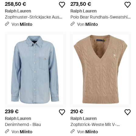
258,50 €
273,50 €
Ralph Lauren
Ralph Lauren
Zopfmuster-Strickjacke Aus
Polo Bear Rundhals-Sweatshirt
Wolle Und Kaschmir - Weiß
- Grau
Von
Miinto
Von
Miinto
239 €
210 €
Ralph Lauren
Ralph Lauren
Denimhemd - Blau
Zopfstrick-Weste Mit V-
Ausschnitt - Natur
Von
Miinto
Von
Miinto