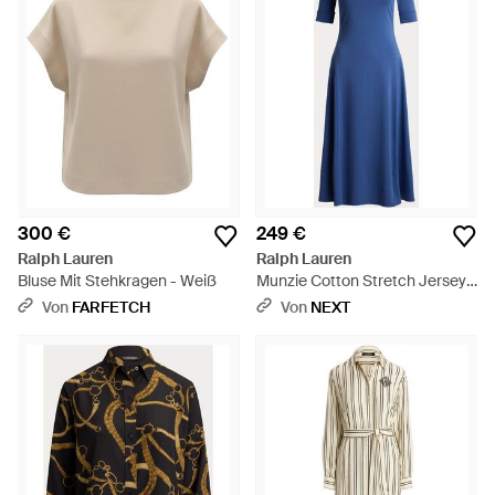
300 €
249 €
Ralph Lauren
Ralph Lauren
Bluse Mit Stehkragen - Weiß
Munzie Cotton Stretch Jersey
Boat Neck Mid Sleeve Dress -
Von
FARFETCH
Von
NEXT
Blau