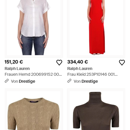
151,20 €
334,40 €
Ralph Lauren
Ralph Lauren
Frauen Hemd 200699152 001
Frau Kleid 253P10146 001
Broth Kurzarmshirt Weib -
Gewebte Kleid Rot - Rot
Von
Drestige
Von
Drestige
Weiß