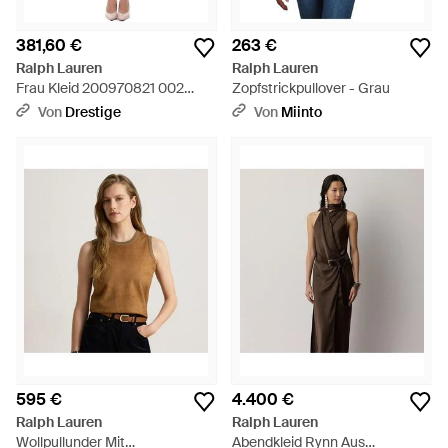
381,60 €
263 €
Ralph Lauren
Ralph Lauren
Frau Kleid 200970821 002
Zopfstrickpullover - Grau
Ralila Kurze Armel Kleid Weib -
Von
Drestige
Von
Miinto
Weiß
595 €
4.400 €
Ralph Lauren
Ralph Lauren
Wollpullunder Mit
Abendkleid Rynn Aus