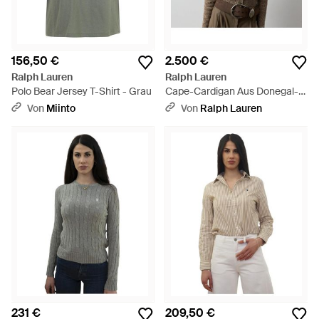
156,50 €
2.500 €
Ralph Lauren
Ralph Lauren
Polo Bear Jersey T-Shirt - Grau
Cape-Cardigan Aus Donegal-
Kaschmir - Braun
Von
Miinto
Von
Ralph Lauren
231 €
209,50 €