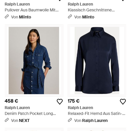
Ralph Lauren
Ralph Lauren
Pullover Aus Baumwolle Mit
Klassisch Geschnittene
Zopfmuster - Grau
Baumwoll-Leinen-Hemd Mit
Von
Miinto
Von
Miinto
Streifen - Natur
458 €
175 €
Ralph Lauren
Ralph Lauren
Denim Patch Pocket Long
Relaxed-Fit Hemd Aus Satin-
Sleeve Shirt Dress - Blau
Charmeuse - Blau
Von
NEXT
Von
Ralph Lauren