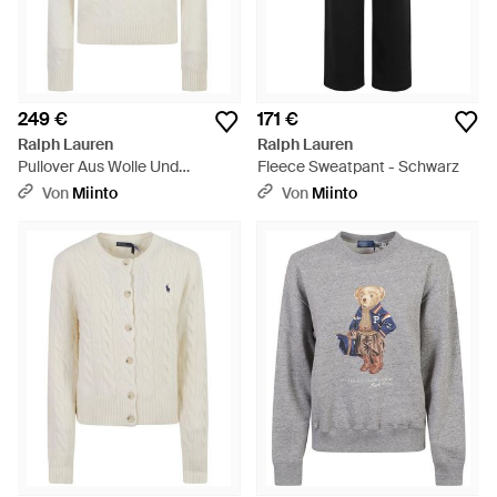
249 €
171 €
Ralph Lauren
Ralph Lauren
Pullover Aus Wolle Und
Fleece Sweatpant - Schwarz
Kaschmir Mit Zopfmuster Und
Von
Miinto
Von
Miinto
Polokragen - Weiß