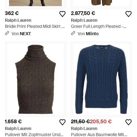
362 €
2.877,50 €
Ralph Lauren
Ralph Lauren
Bridle Print Pleated Midi Skirt -
Greer Full Length Pleated -
Schwarz
Natur
Von
NEXT
Von
Miinto
1.658 €
211,50 €
205,50 €
Ralph Lauren
Ralph Lauren
Pullover Mit Zopfmuster Und
Pullover Aus Baumwolle Mit