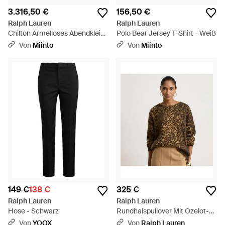
3.316,50 €
156,50 €
Ralph Lauren
Ralph Lauren
Chilton Ärmelloses Abendkleid
Polo Bear Jersey T-Shirt - Weiß
- Braun
Von
Miinto
Von
Miinto
149 €
138 €
325 €
Ralph Lauren
Ralph Lauren
Hose - Schwarz
Rundhalspullover Mit Ozelot-
Druck - Braun
Von
YOOX
Von
Ralph Lauren