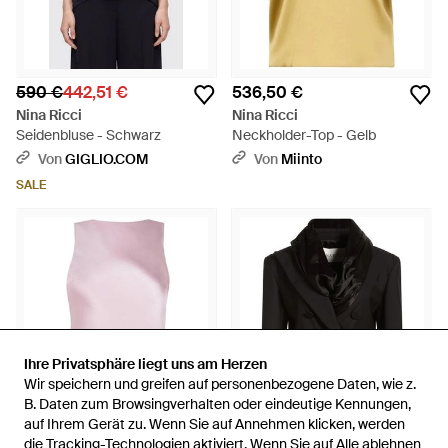
590 €
442,51 €
536,50 €
Nina Ricci
Nina Ricci
Seidenbluse - Schwarz
Neckholder-Top - Gelb
Von
GIGLIO.COM
Von
Miinto
SALE
Ihre Privatsphäre liegt uns am Herzen
Ihre Privatsphäre liegt uns am Herzen
Wir speichern und greifen auf personenbezogene Daten, wie z.
Wir speichern und greifen auf personenbezogene Daten, wie z.
B. Daten zum Browsingverhalten oder eindeutige Kennungen,
B. Daten zum Browsingverhalten oder eindeutige Kennungen,
auf Ihrem Gerät zu. Wenn Sie auf Annehmen klicken, werden
auf Ihrem Gerät zu. Wenn Sie auf Annehmen klicken, werden
die Tracking-Technologien aktiviert. Wenn Sie auf Alle ablehnen
die Tracking-Technologien aktiviert. Wenn Sie auf Alle ablehnen