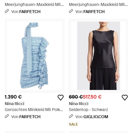
Meerjungfrauen-Maxikleid Mit
Meerjungfrauen-Maxikleid Mit
Polka Dots - Blau
Wasserfallausschnitt - Weiß
Von
FARFETCH
Von
FARFETCH
1.390 €
690 €
517,50 €
Nina Ricci
Nina Ricci
Gerüschtes Minikleid Mit Polka
Seidentop - Schwarz
Dots - Blau
Von
FARFETCH
Von
GIGLIO.COM
SALE