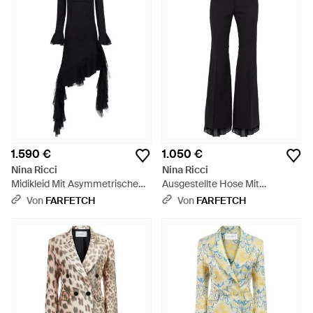
1.590 €
1.050 €
Nina Ricci
Nina Ricci
Midikleid Mit Asymmetrischem
Ausgestellte Hose Mit
Saum - Schwarz
Jacquardmuster - Schwarz
Von
FARFETCH
Von
FARFETCH