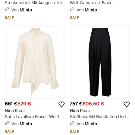
Strickoberteil Mit Ausgestellten
Woll-Gabardine-Blazer -
Ärmeln Und Schleifen - Weiß
Schwarz
Von
Miinto
Von
Miinto
SALE
SALE
661 €
529 €
757 €
605,50 €
Nina Ricci
Nina Ricci
Satin Lavallière Bluse - Weiß
Stoffhose Mit Bundfalten Und
Geradem Bein Aus Wolle -
Von
Miinto
Von
Miinto
Schwarz
SALE
SALE