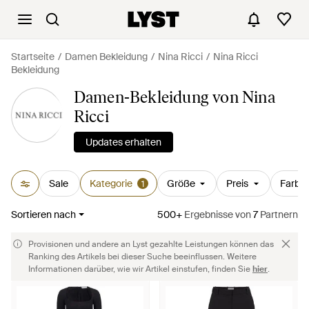
Startseite
Damen Bekleidung
Nina Ricci
Nina Ricci
Bekleidung
Damen-Bekleidung von Nina
Ricci
Updates erhalten
Sale
Kategorie
Größe
Preis
Farbe
1
Sortieren nach
500+
Ergebnisse
von
7
Partnern
Provisionen und andere an Lyst gezahlte Leistungen können das
Ranking des Artikels bei dieser Suche beeinflussen. Weitere
Informationen darüber, wie wir Artikel einstufen, finden Sie
hier
.