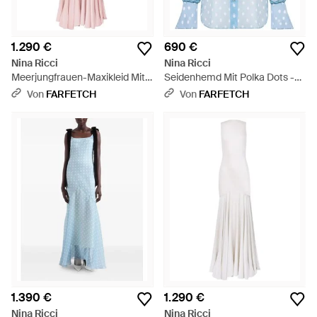
1.290 €
690 €
Nina Ricci
Nina Ricci
Meerjungfrauen-Maxikleid Mit
Seidenhemd Mit Polka Dots -
Wasserfallausschnitt - Pink
Blau
Von
FARFETCH
Von
FARFETCH
1.390 €
1.290 €
Nina Ricci
Nina Ricci