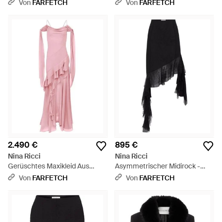
Schwarz
Von
FARFETCH
Von
FARFETCH
2.490 €
895 €
Nina Ricci
Nina Ricci
Gerüschtes Maxikleid Aus
Asymmetrischer Midirock -
Seide - Pink
Schwarz
Von
FARFETCH
Von
FARFETCH