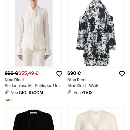
690 €
655,49 €
690 €
Nina Ricci
Nina Ricci
Seidenbluse Mit Schluppe Und
Mini-Kleid - Weiß
Ausgestellten Manschetten -
Von
GIGLIO.COM
Von
YOOX
Weiß
SALE