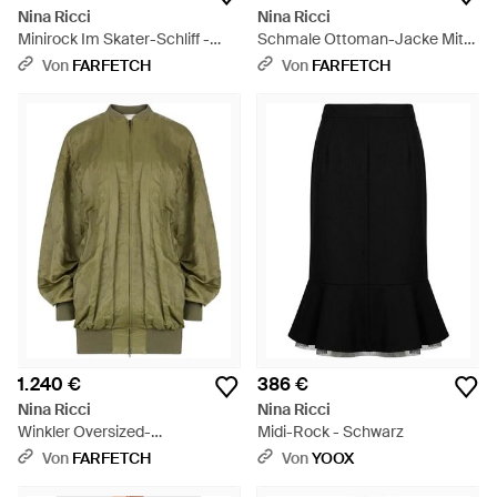
Nina Ricci
Nina Ricci
Minirock Im Skater-Schliff -
Schmale Ottoman-Jacke Mit
Schwarz
Schaldetail - Braun
Von
FARFETCH
Von
FARFETCH
1.240 €
386 €
Nina Ricci
Nina Ricci
Winkler Oversized-
Midi-Rock - Schwarz
Bomberjacke Mit Knitteroptik -
Von
FARFETCH
Von
YOOX
Grün