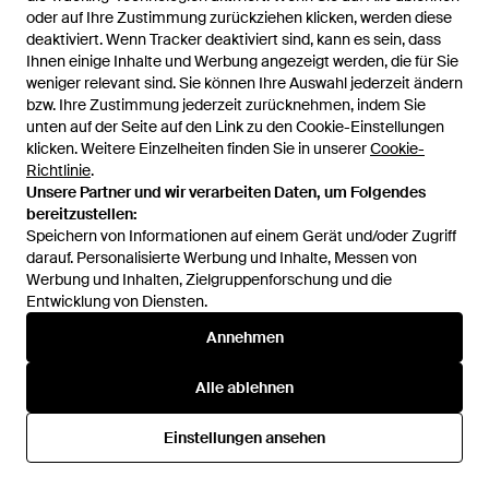
oder auf Ihre Zustimmung zurückziehen klicken, werden diese
oder auf Ihre Zustimmung zurückziehen klicken, werden diese
684,50 €
582,50 €
730 €
deaktiviert. Wenn Tracker deaktiviert sind, kann es sein, dass
deaktiviert. Wenn Tracker deaktiviert sind, kann es sein, dass
Nina Ricci
Nina Ricci
Ihnen einige Inhalte und Werbung angezeigt werden, die für Sie
Ihnen einige Inhalte und Werbung angezeigt werden, die für Sie
Drapiertes Top Mit Offenem
Blazer - Schwarz
weniger relevant sind. Sie können Ihre Auswahl jederzeit ändern
weniger relevant sind. Sie können Ihre Auswahl jederzeit ändern
Rücken - Pink
Von
Miinto
Von
YOOX
bzw. Ihre Zustimmung jederzeit zurücknehmen, indem Sie
bzw. Ihre Zustimmung jederzeit zurücknehmen, indem Sie
SALE
unten auf der Seite auf den Link zu den Cookie-Einstellungen
unten auf der Seite auf den Link zu den Cookie-Einstellungen
klicken. Weitere Einzelheiten finden Sie in unserer
klicken. Weitere Einzelheiten finden Sie in unserer
Cookie-
Cookie-
Richtlinie
Richtlinie
.
.
Unsere Partner und wir verarbeiten Daten, um Folgendes
Unsere Partner und wir verarbeiten Daten, um Folgendes
bereitzustellen:
bereitzustellen:
Speichern von Informationen auf einem Gerät und/oder Zugriff
Speichern von Informationen auf einem Gerät und/oder Zugriff
darauf. Personalisierte Werbung und Inhalte, Messen von
darauf. Personalisierte Werbung und Inhalte, Messen von
Werbung und Inhalten, Zielgruppenforschung und die
Werbung und Inhalten, Zielgruppenforschung und die
Entwicklung von Diensten.
Entwicklung von Diensten.
Annehmen
Annehmen
Alle ablehnen
Alle ablehnen
345 €
317 €
Einstellungen ansehen
Einstellungen ansehen
Nina Ricci
Nina Ricci
Hemd - Rot
Top - Schwarz