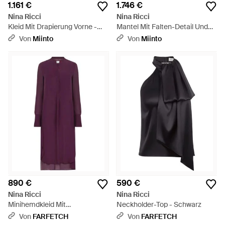
1.161 €
1.746 €
Nina Ricci
Nina Ricci
Kleid Mit Drapierung Vorne -
Mantel Mit Falten-Detail Und
Gelb
Ausgestelltem Schnitt,
Von
Miinto
Von
Miinto
Einreihig - Natur
890 €
590 €
Nina Ricci
Nina Ricci
Minihemdkleid Mit
Neckholder-Top - Schwarz
Knopfverschluss - Lila
Von
FARFETCH
Von
FARFETCH