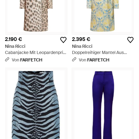
2.190 €
2.395 €
Nina Ricci
Nina Ricci
Cabanjacke Mit Leopardenprint
Doppelreihiger Mantel Aus
- Weiß
Blumenjacquard - Weiß
Von
FARFETCH
Von
FARFETCH