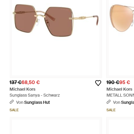
137 €
68,50 €
190 €
95 €
Michael Kors
Michael Kors
Sunglass Sanya - Schwarz
METALL SONN
Von
Sunglass Hut
Von
Sungla
SALE
SALE