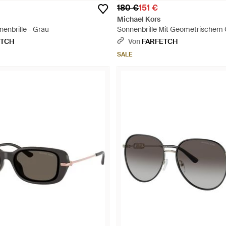
180 €
151 €
Michael Kors
enbrille - Grau
Sonnenbrille Mit Geometrischem G
Mettallic
ETCH
Von
FARFETCH
SALE