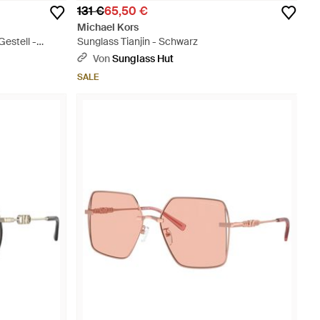
131 €
65,50 €
Michael Kors
estell -
Sunglass Tianjin - Schwarz
Von
Sunglass Hut
SALE