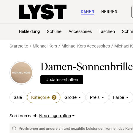
DAMEN
HERREN
Bekleidung
Schuhe
Accessoires
Taschen
Schm
Startseite
Michael Kors
Michael Kors Accessoires
Michael K
Damen-Sonnenbrille
Updates erhalten
Sale
Kategorie
Größe
Preis
Farbe
2
Sortieren nach
:
Neu eingetroffen
Provisionen und andere an Lyst gezahlte Leistungen können das Rankin