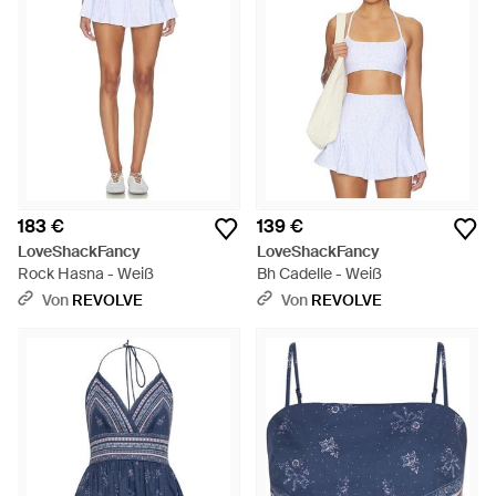
183 €
139 €
LoveShackFancy
LoveShackFancy
Rock Hasna - Weiß
Bh Cadelle - Weiß
Von
REVOLVE
Von
REVOLVE