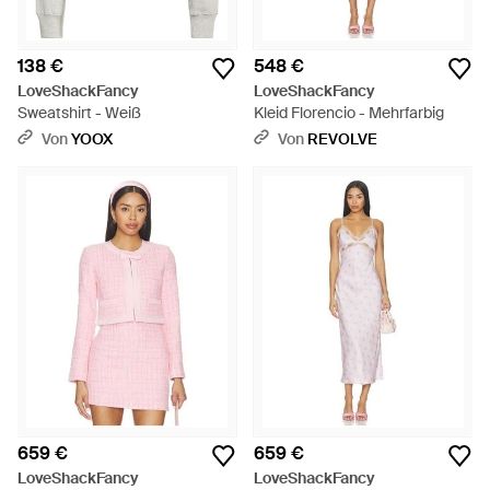
138 €
548 €
LoveShackFancy
LoveShackFancy
Sweatshirt - Weiß
Kleid Florencio - Mehrfarbig
Von
YOOX
Von
REVOLVE
659 €
659 €
LoveShackFancy
LoveShackFancy