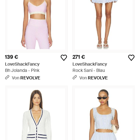
139 €
271 €
LoveShackFancy
LoveShackFancy
Bh Jolanda - Pink
Rock Sani - Blau
Von
REVOLVE
Von
REVOLVE