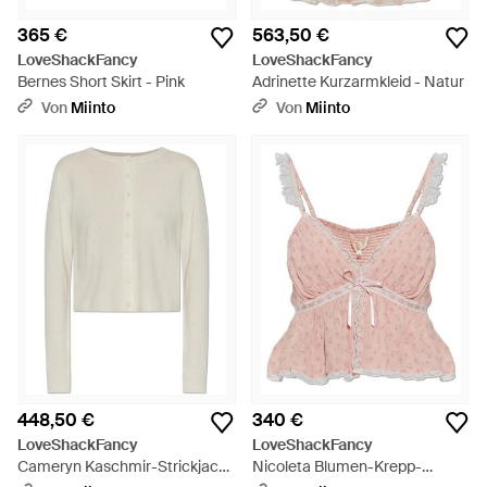
365 €
563,50 €
LoveShackFancy
LoveShackFancy
Bernes Short Skirt - Pink
Adrinette Kurzarmkleid - Natur
Von
Miinto
Von
Miinto
448,50 €
340 €
LoveShackFancy
LoveShackFancy
Cameryn Kaschmir-Strickjacke
Nicoleta Blumen-Krepp-