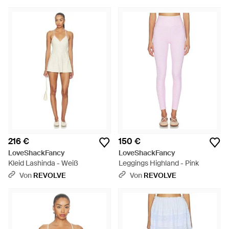
216 €
150 €
LoveShackFancy
LoveShackFancy
Kleid Lashinda - Weiß
Leggings Highland - Pink
Von
REVOLVE
Von
REVOLVE