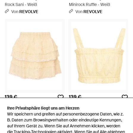
Rock Sani - Weiß
Minirock Ruffle - Weiß
Von
REVOLVE
Von
REVOLVE
139 €
139 €
LoveShackFancy
LoveShackFancy
Ihre Privatsphäre liegt uns am Herzen
Ihre Privatsphäre liegt uns am Herzen
Rock Billie - Natur
Oberteil Ken - Natur
Wir speichern und greifen auf personenbezogene Daten, wie z.
Wir speichern und greifen auf personenbezogene Daten, wie z.
Von
REVOLVE
Von
REVOLVE
B. Daten zum Browsingverhalten oder eindeutige Kennungen,
B. Daten zum Browsingverhalten oder eindeutige Kennungen,
auf Ihrem Gerät zu. Wenn Sie auf Annehmen klicken, werden
auf Ihrem Gerät zu. Wenn Sie auf Annehmen klicken, werden
die Tracking-Technologien aktiviert. Wenn Sie auf Alle ablehnen
die Tracking-Technologien aktiviert. Wenn Sie auf Alle ablehnen