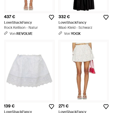
437 €
332 €
LoveShackFancy
LoveShackFancy
Rock Kellison - Natur
Maxi-Kleid - Schwarz
Von
REVOLVE
Von
YOOX
139 €
271 €
LoveShackFancy
LoveShackFancy