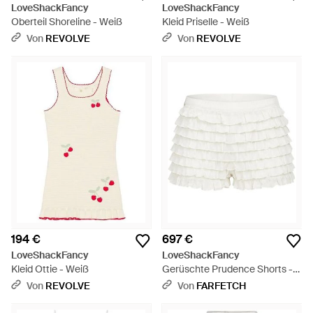
LoveShackFancy
LoveShackFancy
Oberteil Shoreline - Weiß
Kleid Priselle - Weiß
Von
REVOLVE
Von
REVOLVE
194 €
697 €
LoveShackFancy
LoveShackFancy
Kleid Ottie - Weiß
Gerüschte Prudence Shorts -
Weiß
Von
REVOLVE
Von
FARFETCH