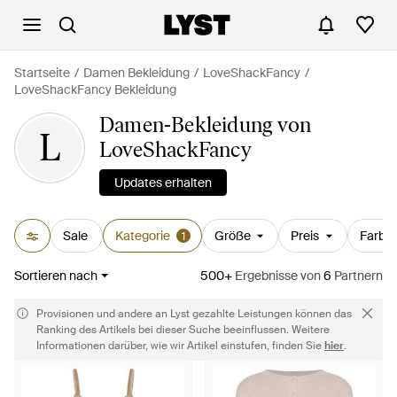
Startseite
Damen Bekleidung
LoveShackFancy
LoveShackFancy Bekleidung
Damen-Bekleidung von
L
LoveShackFancy
Updates erhalten
Sale
Kategorie
Größe
Preis
Farbe
1
Sortieren nach
500+
Ergebnisse
von
6
Partnern
Provisionen und andere an Lyst gezahlte Leistungen können das
Ranking des Artikels bei dieser Suche beeinflussen. Weitere
Informationen darüber, wie wir Artikel einstufen, finden Sie
hier
.