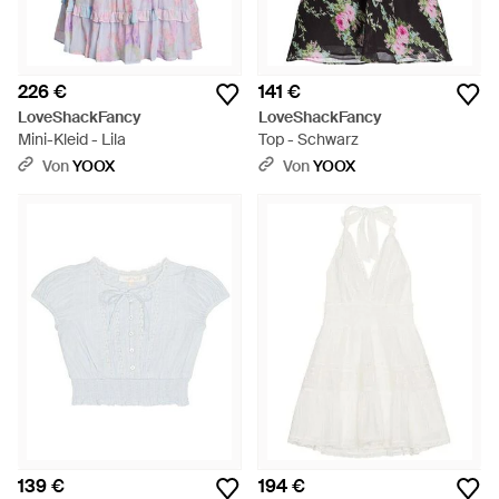
226 €
141 €
LoveShackFancy
LoveShackFancy
Mini-Kleid - Lila
Top - Schwarz
Von
YOOX
Von
YOOX
139 €
194 €