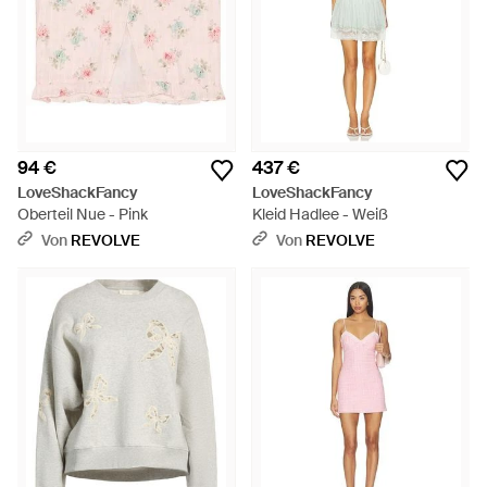
94 €
437 €
LoveShackFancy
LoveShackFancy
Oberteil Nue - Pink
Kleid Hadlee - Weiß
Von
REVOLVE
Von
REVOLVE