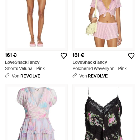
161 €
161 €
LoveShackFancy
LoveShackFancy
Shorts Veluna - Pink
Polohemd Waverlynn - Pink
Von
REVOLVE
Von
REVOLVE