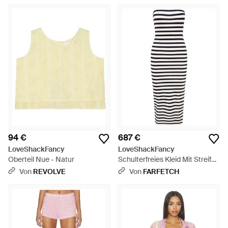
94 €
687 €
LoveShackFancy
LoveShackFancy
Oberteil Nue - Natur
Schulterfreies Kleid Mit Streifen
- Weiß
Von
REVOLVE
Von
FARFETCH