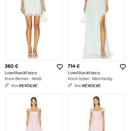
360 €
714 €
LoveShackFancy
LoveShackFancy
Rock Bernes - Weiß
Rock Sybel - Mehrfarbig
Von
REVOLVE
Von
REVOLVE