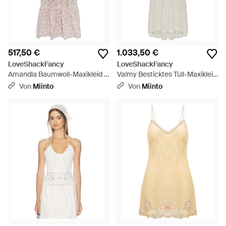
517,50 €
1.033,50 €
LoveShackFancy
LoveShackFancy
Amandla Baumwoll-Maxikleid -
Valmy Besticktes Tüll-Maxikleid
Pink
- Weiß
Von
Miinto
Von
Miinto