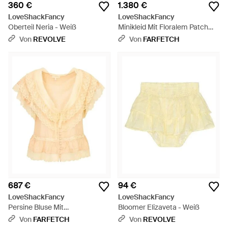
360 €
1.380 €
LoveShackFancy
LoveShackFancy
Oberteil Neria - Weiß
Minikleid Mit Floralem Patch
Und Pailletten - Weiß
Von
REVOLVE
Von
FARFETCH
687 €
94 €
LoveShackFancy
LoveShackFancy
Persine Bluse Mit
Bloomer Elizaveta - Weiß
Spitzenbesatz - Natur
Von
FARFETCH
Von
REVOLVE