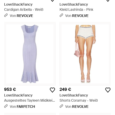
LoveShackFancy
LoveShackFancy
Cardigan Aribella - Weiß
Kleid Lashinda - Pink
Von
REVOLVE
Von
REVOLVE
953 €
249 €
LoveShackFancy
LoveShackFancy
Ausgestelltes Tayleen Midikleid
Shorts Coramay - Weiß
Aus Pointelle-Strick - Lila
Von
FARFETCH
Von
REVOLVE