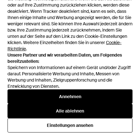
oder auf Ihre Zustimmung zurückziehen klicken, werden diese
oder auf Ihre Zustimmung zurückziehen klicken, werden diese
deaktiviert. Wenn Tracker deaktiviert sind, kann es sein, dass
deaktiviert. Wenn Tracker deaktiviert sind, kann es sein, dass
Ihnen einige Inhalte und Werbung angezeigt werden, die für Sie
Ihnen einige Inhalte und Werbung angezeigt werden, die für Sie
weniger relevant sind. Sie können Ihre Auswahl jederzeit ändern
weniger relevant sind. Sie können Ihre Auswahl jederzeit ändern
bzw. Ihre Zustimmung jederzeit zurücknehmen, indem Sie
bzw. Ihre Zustimmung jederzeit zurücknehmen, indem Sie
unten auf der Seite auf den Link zu den Cookie-Einstellungen
unten auf der Seite auf den Link zu den Cookie-Einstellungen
klicken. Weitere Einzelheiten finden Sie in unserer
klicken. Weitere Einzelheiten finden Sie in unserer
Cookie-
Cookie-
Richtlinie
Richtlinie
.
.
Unsere Partner und wir verarbeiten Daten, um Folgendes
Unsere Partner und wir verarbeiten Daten, um Folgendes
bereitzustellen:
bereitzustellen:
Speichern von Informationen auf einem Gerät und/oder Zugriff
Speichern von Informationen auf einem Gerät und/oder Zugriff
437 €
826 €
darauf. Personalisierte Werbung und Inhalte, Messen von
darauf. Personalisierte Werbung und Inhalte, Messen von
LoveShackFancy
LoveShackFancy
Werbung und Inhalten, Zielgruppenforschung und die
Werbung und Inhalten, Zielgruppenforschung und die
Kleid Laighton - Weiß
Sweatshirt Mit Spitzenborten -
Entwicklung von Diensten.
Entwicklung von Diensten.
Weiß
Von
REVOLVE
Von
FARFETCH
Annehmen
Annehmen
Alle ablehnen
Alle ablehnen
Einstellungen ansehen
Einstellungen ansehen