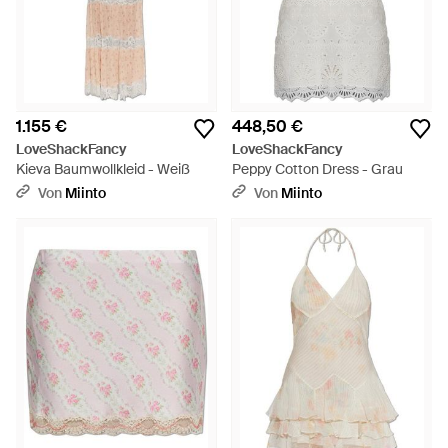
1.155 €
448,50 €
LoveShackFancy
LoveShackFancy
Kieva Baumwollkleid - Weiß
Peppy Cotton Dress - Grau
Von
Miinto
Von
Miinto