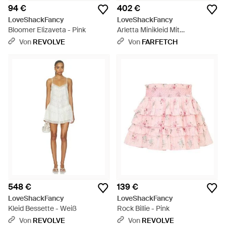
94 €
402 €
LoveShackFancy
LoveShackFancy
Bloomer Elizaveta - Pink
Arletta Minikleid Mit
Blumenprint - Blau
Von
REVOLVE
Von
FARFETCH
548 €
139 €
LoveShackFancy
LoveShackFancy
Kleid Bessette - Weiß
Rock Billie - Pink
Von
REVOLVE
Von
REVOLVE