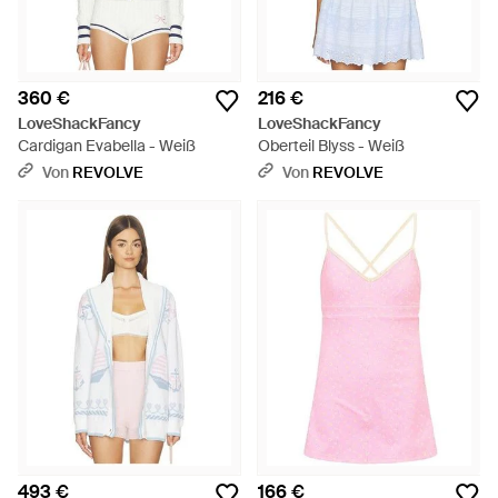
360 €
216 €
LoveShackFancy
LoveShackFancy
Cardigan Evabella - Weiß
Oberteil Blyss - Weiß
Von
REVOLVE
Von
REVOLVE
493 €
166 €