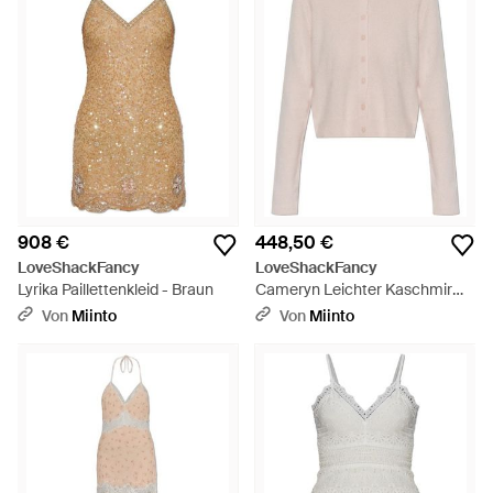
908 €
448,50 €
LoveShackFancy
LoveShackFancy
Lyrika Paillettenkleid - Braun
Cameryn Leichter Kaschmir
Cardigan - Weiß
Von
Miinto
Von
Miinto