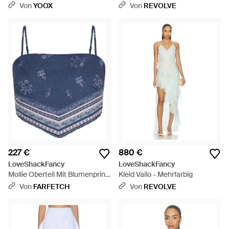
Von
YOOX
Von
REVOLVE
227 €
880 €
LoveShackFancy
LoveShackFancy
Mollie Oberteil Mit Blumenprint
Kleid Vailo - Mehrfarbig
- Blau
Von
FARFETCH
Von
REVOLVE