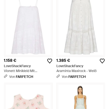
1.158 €
1.385 €
LoveShackFancy
LoveShackFancy
Vionett Minikleid Mit
Araminta Maxirock - Weiß
Spitzenbesatz - Weiß
Von
FARFETCH
Von
FARFETCH