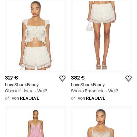
327 €
382 €
LoveShackFancy
LoveShackFancy
Oberteil Linata - Weiß
Shorts Emanuela - Weiß
Von
REVOLVE
Von
REVOLVE