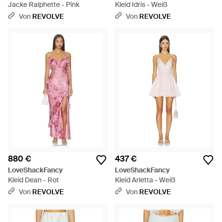
Jacke Ralphette - Pink
Kleid Idris - Weiß
Von
REVOLVE
Von
REVOLVE
880 €
437 €
LoveShackFancy
LoveShackFancy
Kleid Dean - Rot
Kleid Arletta - Weiß
Von
REVOLVE
Von
REVOLVE