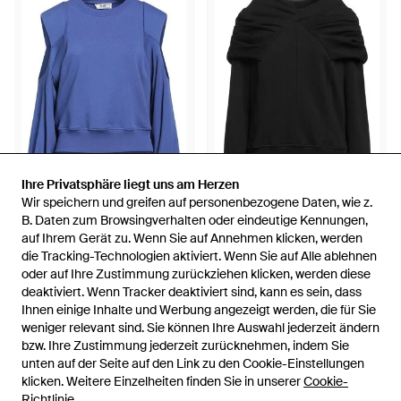
Ihre Privatsphäre liegt uns am Herzen
Ihre Privatsphäre liegt uns am Herzen
Wir speichern und greifen auf personenbezogene Daten, wie z.
Wir speichern und greifen auf personenbezogene Daten, wie z.
26 €
58 €
B. Daten zum Browsingverhalten oder eindeutige Kennungen,
B. Daten zum Browsingverhalten oder eindeutige Kennungen,
auf Ihrem Gerät zu. Wenn Sie auf Annehmen klicken, werden
auf Ihrem Gerät zu. Wenn Sie auf Annehmen klicken, werden
Jijil
Jijil
die Tracking-Technologien aktiviert. Wenn Sie auf Alle ablehnen
die Tracking-Technologien aktiviert. Wenn Sie auf Alle ablehnen
Sweatshirt - Blau
Sweatshirt - Schwarz
oder auf Ihre Zustimmung zurückziehen klicken, werden diese
oder auf Ihre Zustimmung zurückziehen klicken, werden diese
Von
YOOX
Von
YOOX
deaktiviert. Wenn Tracker deaktiviert sind, kann es sein, dass
deaktiviert. Wenn Tracker deaktiviert sind, kann es sein, dass
AUSVERKAUFT
AUSVERKAUFT
Ihnen einige Inhalte und Werbung angezeigt werden, die für Sie
Ihnen einige Inhalte und Werbung angezeigt werden, die für Sie
weniger relevant sind. Sie können Ihre Auswahl jederzeit ändern
weniger relevant sind. Sie können Ihre Auswahl jederzeit ändern
bzw. Ihre Zustimmung jederzeit zurücknehmen, indem Sie
bzw. Ihre Zustimmung jederzeit zurücknehmen, indem Sie
unten auf der Seite auf den Link zu den Cookie-Einstellungen
unten auf der Seite auf den Link zu den Cookie-Einstellungen
klicken. Weitere Einzelheiten finden Sie in unserer
klicken. Weitere Einzelheiten finden Sie in unserer
Cookie-
Cookie-
Richtlinie
Richtlinie
.
.