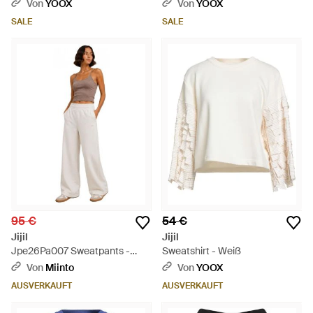
Von
YOOX
Von
YOOX
SALE
SALE
95 €
54 €
Jijil
Jijil
Jpe26Pa007 Sweatpants -
Sweatshirt - Weiß
Weiß
Von
Miinto
Von
YOOX
AUSVERKAUFT
AUSVERKAUFT