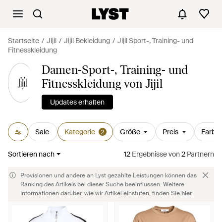
Startseite
Jijil
Jijil Bekleidung
Jijil Sport-, Training- und
Fitnesskleidung
Damen-Sport-, Training- und
Fitnesskleidung von Jijil
Updates erhalten
Sale
Kategorie
Größe
Preis
Farbe
2
Sortieren nach
12
Ergebnisse
von
2
Partnern
Provisionen und andere an Lyst gezahlte Leistungen können das
Ranking des Artikels bei dieser Suche beeinflussen. Weitere
Informationen darüber, wie wir Artikel einstufen, finden Sie
hier
.