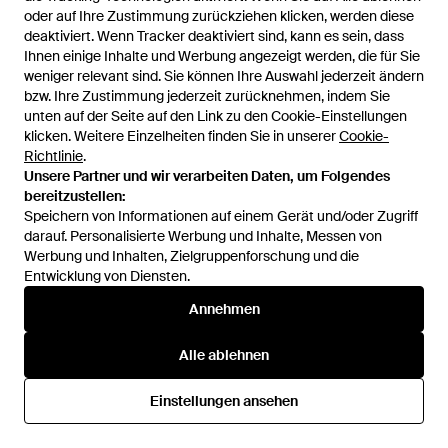
oder auf Ihre Zustimmung zurückziehen klicken, werden diese
oder auf Ihre Zustimmung zurückziehen klicken, werden diese
deaktiviert. Wenn Tracker deaktiviert sind, kann es sein, dass
deaktiviert. Wenn Tracker deaktiviert sind, kann es sein, dass
Ihnen einige Inhalte und Werbung angezeigt werden, die für Sie
Ihnen einige Inhalte und Werbung angezeigt werden, die für Sie
weniger relevant sind. Sie können Ihre Auswahl jederzeit ändern
weniger relevant sind. Sie können Ihre Auswahl jederzeit ändern
bzw. Ihre Zustimmung jederzeit zurücknehmen, indem Sie
bzw. Ihre Zustimmung jederzeit zurücknehmen, indem Sie
unten auf der Seite auf den Link zu den Cookie-Einstellungen
unten auf der Seite auf den Link zu den Cookie-Einstellungen
klicken. Weitere Einzelheiten finden Sie in unserer
klicken. Weitere Einzelheiten finden Sie in unserer
Cookie-
Cookie-
Richtlinie
Richtlinie
.
.
Unsere Partner und wir verarbeiten Daten, um Folgendes
Unsere Partner und wir verarbeiten Daten, um Folgendes
bereitzustellen:
bereitzustellen:
395 €
250 €
Speichern von Informationen auf einem Gerät und/oder Zugriff
Speichern von Informationen auf einem Gerät und/oder Zugriff
darauf. Personalisierte Werbung und Inhalte, Messen von
darauf. Personalisierte Werbung und Inhalte, Messen von
Saint Laurent
Saint Laurent
Werbung und Inhalten, Zielgruppenforschung und die
Werbung und Inhalten, Zielgruppenforschung und die
Armband Cassandre aus Leder
Armband Opyum - Mettallic
Entwicklung von Diensten.
Entwicklung von Diensten.
- Weiß
Von
Mytheresa
Von
Mytheresa
AUSVERKAUFT
AUSVERKAUFT
Annehmen
Annehmen
Alle ablehnen
Alle ablehnen
76 von 76 werden
Einstellungen ansehen
Einstellungen ansehen
angezeigt