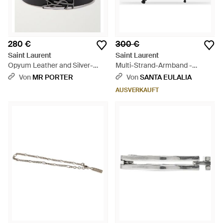
280 €
300 €
Saint Laurent
Saint Laurent
Opyum Leather and Silver-
Multi-Strand-Armband -
Tone Bracelet - Schwarz
Schwarz
Von
MR PORTER
Von
SANTA EULALIA
AUSVERKAUFT