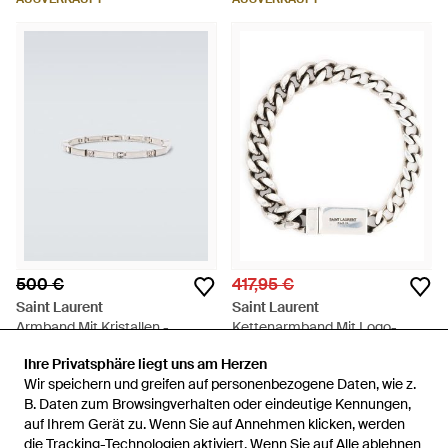
500 €
417,95 €
Saint Laurent
Saint Laurent
Armband Mit Kristallen -
Kettenarmband Mit Logo-
Mettallic
Gravur - Mettallic
Von
Mytheresa
Von
Balardi
Ihre Privatsphäre liegt uns am Herzen
Ihre Privatsphäre liegt uns am Herzen
AUSVERKAUFT
AUSVERKAUFT
Wir speichern und greifen auf personenbezogene Daten, wie z.
Wir speichern und greifen auf personenbezogene Daten, wie z.
B. Daten zum Browsingverhalten oder eindeutige Kennungen,
B. Daten zum Browsingverhalten oder eindeutige Kennungen,
auf Ihrem Gerät zu. Wenn Sie auf Annehmen klicken, werden
auf Ihrem Gerät zu. Wenn Sie auf Annehmen klicken, werden
die Tracking-Technologien aktiviert. Wenn Sie auf Alle ablehnen
die Tracking-Technologien aktiviert. Wenn Sie auf Alle ablehnen