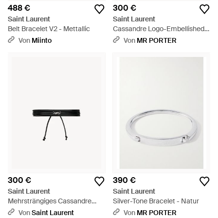
488 €
300 €
Saint Laurent
Saint Laurent
Belt Bracelet V2 - Mettallic
Cassandre Logo-Embellished
Leather Bracelet - Weiß
Von
Miinto
Von
MR PORTER
300 €
390 €
Saint Laurent
Saint Laurent
Mehrsträngiges Cassandre
Silver-Tone Bracelet - Natur
Armband Aus Leder -
Von
Saint Laurent
Von
MR PORTER