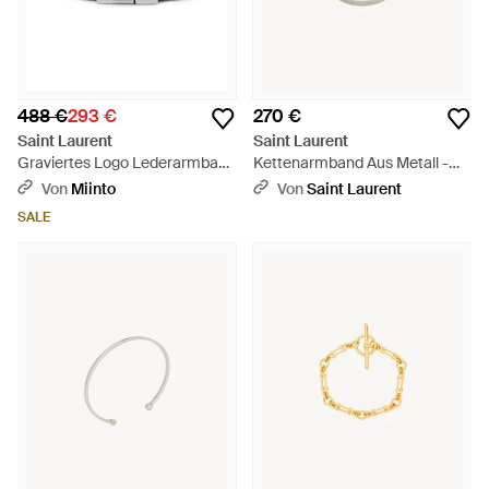
488 €
293 €
270 €
Saint Laurent
Saint Laurent
Graviertes Logo Lederarmband
Kettenarmband Aus Metall -
- Schwarz
Mehrfarbig
Von
Miinto
Von
Saint Laurent
SALE