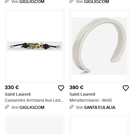
Und Messing - Schwarz
Und Messing - Weiß
Von
GIGLIO.COM
Von
GIGLIO.COM
330 €
380 €
Saint Laurent
Saint Laurent
Cassandre Armband Aus Leder
Metallarmband - Weiß
Und Messing - Weiß
Von
GIGLIO.COM
Von
SANTA EULALIA