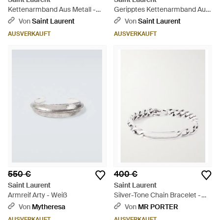
Kettenarmband Aus Metall -
Geripptes Kettenarmband Aus
Natur
Metall - Mettallic
Von
Saint Laurent
Von
Saint Laurent
AUSVERKAUFT
AUSVERKAUFT
550 €
400 €
Saint Laurent
Saint Laurent
Armreif Arty - Weiß
Silver-Tone Chain Bracelet -
Natur
Von
Mytheresa
Von
MR PORTER
AUSVERKAUFT
AUSVERKAUFT