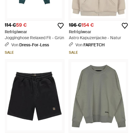
114 €
59 €
196 €
154 €
Refrigiwear
Refrigiwear
Jogginghose Relaxed Fit - Grün
Astro Kapuzenjacke - Natur
Von
Dress-For-Less
Von
FARFETCH
SALE
SALE