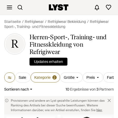
Startseite
Refrigiwear
Refrigiwear Bekleidung
Refrigiwear
Sport-, Training- und Fitnesskleidung
Herren-Sport-, Training- und
R
Fitnesskleidung von
Refrigiwear
Updates erhalten
Sale
Kategorie
Größe
Preis
Farbe
2
Sortieren nach
10
Ergebnisse
von
3
Partnern
Provisionen und andere an Lyst gezahlte Leistungen können das
Ranking des Artikels bei dieser Suche beeinflussen. Weitere
Informationen darüber, wie wir Artikel einstufen, finden Sie
hier
.