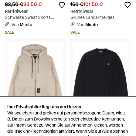
83,50 €
33,50 €
160 €
101,50 €
Refrigiwear
Refrigiwear
Schwarze Sweat Shorts
Grünes Langärmeliges
P56000G06000 - Schwarz
Baumwollfleece-Sweatshirt -
Von
Miinto
Von
Miinto
Grau
SALE
SALE
Ihre Privatsphäre liegt uns am Herzen
Ihre Privatsphäre liegt uns am Herzen
Wir speichern und greifen auf personenbezogene Daten, wie z.
Wir speichern und greifen auf personenbezogene Daten, wie z.
218,50 €
170 €
123,50 €
109,50 €
B. Daten zum Browsingverhalten oder eindeutige Kennungen,
B. Daten zum Browsingverhalten oder eindeutige Kennungen,
auf Ihrem Gerät zu. Wenn Sie auf Annehmen klicken, werden
auf Ihrem Gerät zu. Wenn Sie auf Annehmen klicken, werden
Refrigiwear
Refrigiwear
die Tracking-Technologien aktiviert. Wenn Sie auf Alle ablehnen
die Tracking-Technologien aktiviert. Wenn Sie auf Alle ablehnen
Gepolsterte Astro Jacke Mit
Merinowoll rundhalspullover -