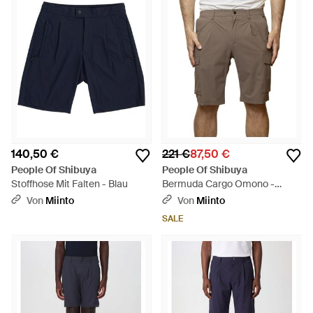
140,50 €
221 €
87,50 €
People Of Shibuya
People Of Shibuya
Stoffhose Mit Falten - Blau
Bermuda Cargo Omono -
Natur
Von
Miinto
Von
Miinto
SALE