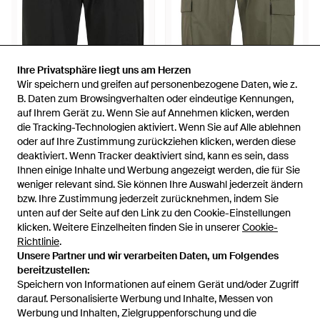
Ihre Privatsphäre liegt uns am Herzen
Ihre Privatsphäre liegt uns am Herzen
Wir speichern und greifen auf personenbezogene Daten, wie z.
Wir speichern und greifen auf personenbezogene Daten, wie z.
139,68 €
145,50 €
B. Daten zum Browsingverhalten oder eindeutige Kennungen,
B. Daten zum Browsingverhalten oder eindeutige Kennungen,
auf Ihrem Gerät zu. Wenn Sie auf Annehmen klicken, werden
auf Ihrem Gerät zu. Wenn Sie auf Annehmen klicken, werden
People Of Shibuya
People Of Shibuya
die Tracking-Technologien aktiviert. Wenn Sie auf Alle ablehnen
die Tracking-Technologien aktiviert. Wenn Sie auf Alle ablehnen
Bermuda-Hosen - Schwarz
Cargo Bermuda Hose - Grün
oder auf Ihre Zustimmung zurückziehen klicken, werden diese
oder auf Ihre Zustimmung zurückziehen klicken, werden diese
Von
Miinto
Von
Miinto
deaktiviert. Wenn Tracker deaktiviert sind, kann es sein, dass
deaktiviert. Wenn Tracker deaktiviert sind, kann es sein, dass
AUSVERKAUFT
AUSVERKAUFT
Ihnen einige Inhalte und Werbung angezeigt werden, die für Sie
Ihnen einige Inhalte und Werbung angezeigt werden, die für Sie
weniger relevant sind. Sie können Ihre Auswahl jederzeit ändern
weniger relevant sind. Sie können Ihre Auswahl jederzeit ändern
bzw. Ihre Zustimmung jederzeit zurücknehmen, indem Sie
bzw. Ihre Zustimmung jederzeit zurücknehmen, indem Sie
unten auf der Seite auf den Link zu den Cookie-Einstellungen
unten auf der Seite auf den Link zu den Cookie-Einstellungen
klicken. Weitere Einzelheiten finden Sie in unserer
klicken. Weitere Einzelheiten finden Sie in unserer
Cookie-
Cookie-
Richtlinie
Richtlinie
.
.
Unsere Partner und wir verarbeiten Daten, um Folgendes
Unsere Partner und wir verarbeiten Daten, um Folgendes
bereitzustellen:
bereitzustellen:
Speichern von Informationen auf einem Gerät und/oder Zugriff
Speichern von Informationen auf einem Gerät und/oder Zugriff
darauf. Personalisierte Werbung und Inhalte, Messen von
darauf. Personalisierte Werbung und Inhalte, Messen von
Werbung und Inhalten, Zielgruppenforschung und die
Werbung und Inhalten, Zielgruppenforschung und die