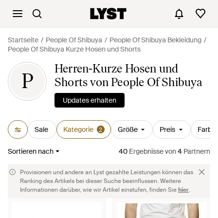
Startseite
People Of Shibuya
People Of Shibuya Bekleidung
People Of Shibuya Kurze Hosen und Shorts
Herren-Kurze Hosen und
P
Shorts von People Of Shibuya
Updates erhalten
Sale
Kategorie
Größe
Preis
Farbe
2
Sortieren nach
40
Ergebnisse
von
4
Partnern
Provisionen und andere an Lyst gezahlte Leistungen können das
Ranking des Artikels bei dieser Suche beeinflussen. Weitere
Informationen darüber, wie wir Artikel einstufen, finden Sie
hier
.